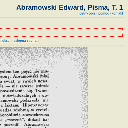
Abramowski Edward, Pisma, T. 1
pełny opis
·
pomoc
·
kontakt
 tekst
·
następna strona
»