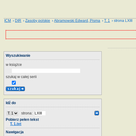
ICM
›
DIR
›
Zasoby polskie
›
Abramowski Edward, Pisma
›
T. 1
› strona LXIII
Wyszukiwanie
w książce
szukaj w całej serii
Idź do
strona:
Pobierz pełen tekst
T. 1.txt
Nawigacja