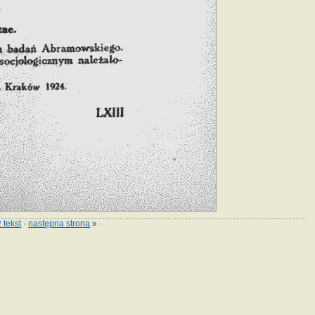
 tekst
·
następna strona
»