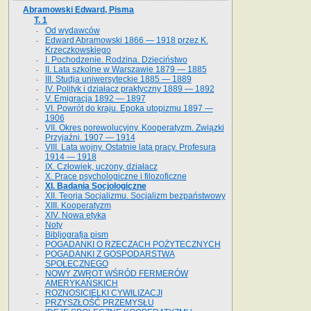
Abramowski Edward, Pisma
T. 1
Od wydawców
Edward Abramowski 1866 — 1918 przez K.
Krzeczkowskiego
I. Pochodzenie. Rodzina. Dzieciństwo
II. Lata szkolne w Warszawie 1879 — 1885
III. Studja uniwersyteckie 1885 — 1889
IV. Polityk i działacz praktyczny 1889 — 1892
V. Emigracja 1892 — 1897
VI. Powrót do kraju. Epoka utopizmu 1897 —
1906
VII. Okres porewolucyjny. Kooperatyzm. Związki
Przyjaźni. 1907 — 1914
VIII. Lata wojny. Ostatnie lata pracy. Profesura
1914 — 1918
IX. Człowiek, uczony, działacz
X. Prace psychologiczne i filozoficzne
XI. Badania Socjologiczne
XII. Teorja Socjalizmu. Socjalizm bezpaństwowy
XIII. Kooperatyzm
XIV. Nowa etyka
Noty
Bibljografja pism
POGADANKI O RZECZACH POŻYTECZNYCH
POGADANKI Z GOSPODARSTWA
SPOŁECZNEGO
NOWY ZWROT WŚRÓD FERMERÓW
AMERYKAŃSKICH
ROZNOSICIELKI CYWILIZACJI
PRZYSZŁOŚĆ PRZEMYSŁU