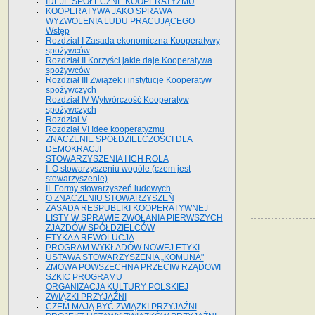
IDEJE SPOŁECZNE KOOPERATYZMU
KOOPERATYWA JAKO SPRAWA
WYZWOLENIA LUDU PRACUJĄCEGO
Wstęp
Rozdział I Zasada ekonomiczna Kooperatywy
spożywców
Rozdział II Korzyści jakie daje Kooperatywa
spożywców
Rozdział III Związek i instytucje Kooperatyw
spożywczych
Rozdział IV Wytwórczość Kooperatyw
spożywczych
Rozdział V
Rozdział VI Idee kooperatyzmu
ZNACZENIE SPÓŁDZIELCZOŚCI DLA
DEMOKRACJI
STOWARZYSZENIA I ICH ROLA
I. O stowarzyszeniu wogóle (czem jest
stowarzyszenie)
II. Formy stowarzyszeń ludowych
O ZNACZENIU STOWARZYSZEŃ
ZASADA RESPUBLIKI KOOPERATYWNEJ
LISTY W SPRAWIE ZWOŁANIA PIERWSZYCH
ZJAZDÓW SPÓŁDZIELCÓW
ETYKA A REWOLUCJA
PROGRAM WYKŁADÓW NOWEJ ETYKI
USTAWA STOWARZYSZENIA „KOMUNA"
ZMOWA POWSZECHNA PRZECIW RZĄDOWI
SZKIC PROGRAMU
ORGANIZACJA KULTURY POLSKIEJ
ZWIĄZKI PRZYJAŹNI
CZEM MAJĄ BYĆ ZWIĄZKI PRZYJAŹNI