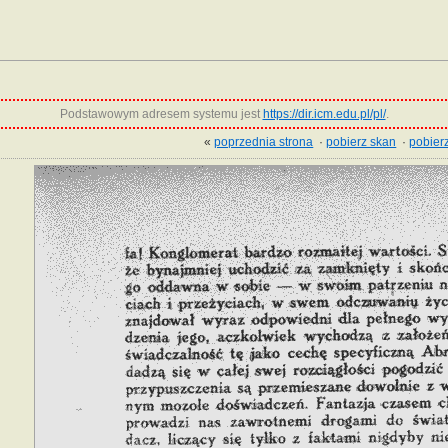
Podstawowym adresem systemu jest
https://dir.icm.edu.pl/pl/
.
«
poprzednia strona
·
pobierz skan
·
pobierz