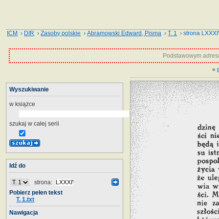
ICM
›
DIR
›
Zasoby polskie
›
Abramowski Edward, Pisma
›
T. 1
› strona LXXX
Podstawowym adrese
«
Wyszukiwanie
w książce
szukaj w całej serii
Idź do
strona:
Pobierz pełen tekst
T. 1.txt
Nawigacja