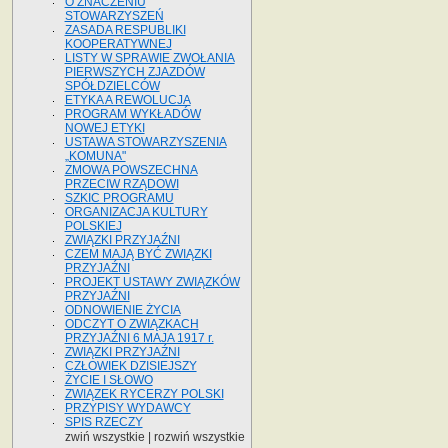
O ZNACZENIU
STOWARZYSZEŃ
ZASADA RESPUBLIKI
KOOPERATYWNEJ
LISTY W SPRAWIE ZWOŁANIA
PIERWSZYCH ZJAZDÓW
SPÓŁDZIELCÓW
ETYKA A REWOLUCJA
PROGRAM WYKŁADÓW
NOWEJ ETYKI
USTAWA STOWARZYSZENIA
„KOMUNA"
ZMOWA POWSZECHNA
PRZECIW RZĄDOWI
SZKIC PROGRAMU
ORGANIZACJA KULTURY
POLSKIEJ
ZWIĄZKI PRZYJAŹNI
CZEM MAJĄ BYĆ ZWIĄZKI
PRZYJAŹNI
PROJEKT USTAWY ZWIĄZKÓW
PRZYJAŹNI
ODNOWIENIE ŻYCIA
ODCZYT O ZWIĄZKACH
PRZYJAŹNI 6 MAJA 1917 r.
ZWIĄZKI PRZYJAŹNI
CZŁOWIEK DZISIEJSZY
ŻYCIE I SŁOWO
ZWIĄZEK RYCERZY POLSKI
PRZYPISY WYDAWCY
SPIS RZECZY
zwiń wszystkie
|
rozwiń wszystkie