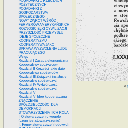
POGADANKI O RZECZACH
POŻYTECZNYCH
POGADANKI Z
GOSPODARSTWA
SPOŁECZNEGO
NOWY ZWROT WŚRÓD
FERMERÓW AMERYKAŃSKICH
ROZNOSICIELKI CYWILIZACJI
PRZYSZŁOŚĆ PRZEMYSŁU
IDEJE SPOŁECZNE
KOOPERATYZMU
KOOPERATYWA JAKO
SPRAWA WYZWOLENIA LUDU
PRACUJĄCEGO
Wstęp
Rozdział I Zasada ekonomiczna
Kooperatywy spożywców
Rozdział II Korzyści jakie daje
Kooperatywa spożywców
Rozdział III Związek i instytucje
Kooperatyw spożywczych
Rozdział IV Wytwórczość
«
Kooperatyw spożywczych
Rozdział V
Rozdział VI Idee kooperatyzmu
ZNACZENIE
SPÓŁDZIELCZOŚCI DLA
DEMOKRACJI
STOWARZYSZENIA I ICH ROLA
I. O stowarzyszeniu wogóle
(czem jest stowarzyszenie)
II. Formy stowarzyszeń ludowych