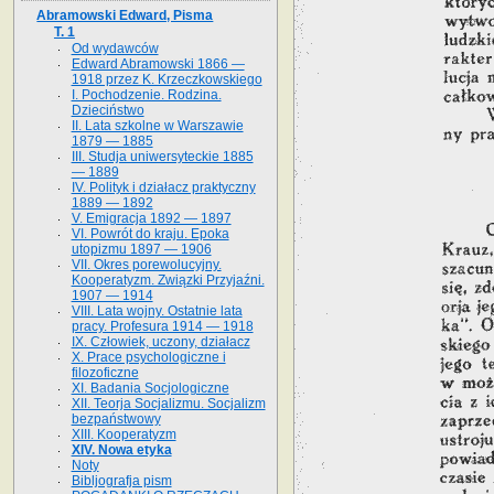
Abramowski Edward, Pisma
T. 1
Od wydawców
Edward Abramowski 1866 —
1918 przez K. Krzeczkowskiego
I. Pochodzenie. Rodzina.
Dzieciństwo
II. Lata szkolne w Warszawie
1879 — 1885
III. Studja uniwersyteckie 1885
— 1889
IV. Polityk i działacz praktyczny
1889 — 1892
V. Emigracja 1892 — 1897
VI. Powrót do kraju. Epoka
utopizmu 1897 — 1906
VII. Okres porewolucyjny.
Kooperatyzm. Związki Przyjaźni.
1907 — 1914
VIII. Lata wojny. Ostatnie lata
pracy. Profesura 1914 — 1918
IX. Człowiek, uczony, działacz
X. Prace psychologiczne i
filozoficzne
XI. Badania Socjologiczne
XII. Teorja Socjalizmu. Socjalizm
bezpaństwowy
XIII. Kooperatyzm
XIV. Nowa etyka
Noty
Bibljografja pism