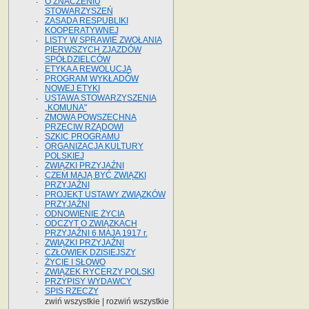
O ZNACZENIU
STOWARZYSZEŃ
ZASADA RESPUBLIKI
KOOPERATYWNEJ
LISTY W SPRAWIE ZWOŁANIA
PIERWSZYCH ZJAZDÓW
SPÓŁDZIELCÓW
ETYKA A REWOLUCJA
PROGRAM WYKŁADÓW
NOWEJ ETYKI
USTAWA STOWARZYSZENIA
„KOMUNA"
ZMOWA POWSZECHNA
PRZECIW RZĄDOWI
SZKIC PROGRAMU
ORGANIZACJA KULTURY
POLSKIEJ
ZWIĄZKI PRZYJAŹNI
CZEM MAJĄ BYĆ ZWIĄZKI
PRZYJAŹNI
PROJEKT USTAWY ZWIĄZKÓW
PRZYJAŹNI
ODNOWIENIE ŻYCIA
ODCZYT O ZWIĄZKACH
PRZYJAŹNI 6 MAJA 1917 r.
ZWIĄZKI PRZYJAŹNI
CZŁOWIEK DZISIEJSZY
ŻYCIE I SŁOWO
ZWIĄZEK RYCERZY POLSKI
PRZYPISY WYDAWCY
SPIS RZECZY
zwiń wszystkie
|
rozwiń wszystkie