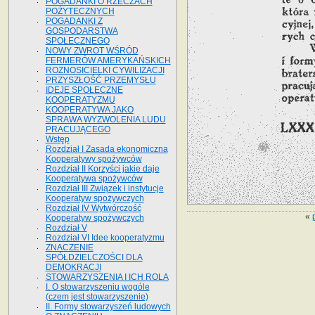
POGADANKI O RZECZACH
POŻYTECZNYCH
POGADANKI Z
GOSPODARSTWA
SPOŁECZNEGO
NOWY ZWROT WŚRÓD
FERMERÓW AMERYKAŃSKICH
ROZNOSICIELKI CYWILIZACJI
PRZYSZŁOŚĆ PRZEMYSŁU
IDEJE SPOŁECZNE
KOOPERATYZMU
KOOPERATYWA JAKO
SPRAWA WYZWOLENIA LUDU
PRACUJĄCEGO
Wstęp
Rozdział I Zasada ekonomiczna
Kooperatywy spożywców
Rozdział II Korzyści jakie daje
Kooperatywa spożywców
Rozdział III Związek i instytucje
Kooperatyw spożywczych
Rozdział IV Wytwórczość
«
Kooperatyw spożywczych
Rozdział V
Rozdział VI Idee kooperatyzmu
ZNACZENIE
SPÓŁDZIELCZOŚCI DLA
DEMOKRACJI
STOWARZYSZENIA I ICH ROLA
I. O stowarzyszeniu wogóle
(czem jest stowarzyszenie)
II. Formy stowarzyszeń ludowych