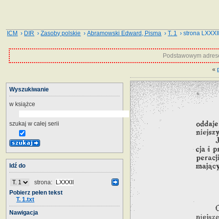
ICM
›
DIR
›
Zasoby polskie
›
Abramowski Edward, Pisma
›
T. 1
› strona LXXXI
Podstawowym adrese
«
Wyszukiwanie
w książce
szukaj w całej serii
Idź do
strona:
Pobierz pełen tekst
T. 1.txt
Nawigacja