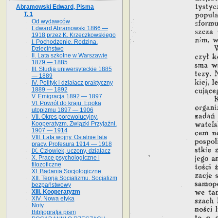
Abramowski Edward, Pisma
T. 1
Od wydawców
Edward Abramowski 1866 —
1918 przez K. Krzeczkowskiego
I. Pochodzenie. Rodzina.
Dzieciństwo
II. Lata szkolne w Warszawie
1879 — 1885
III. Studja uniwersyteckie 1885
— 1889
IV. Polityk i działacz praktyczny
1889 — 1892
V. Emigracja 1892 — 1897
VI. Powrót do kraju. Epoka
utopizmu 1897 — 1906
VII. Okres porewolucyjny.
Kooperatyzm. Związki Przyjaźni.
1907 — 1914
VIII. Lata wojny. Ostatnie lata
pracy. Profesura 1914 — 1918
IX. Człowiek, uczony, działacz
X. Prace psychologiczne i
filozoficzne
XI. Badania Socjologiczne
XII. Teorja Socjalizmu. Socjalizm
bezpaństwowy
XIII. Kooperatyzm
XIV. Nowa etyka
Noty
Bibljografja pism