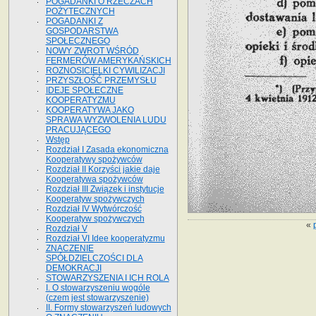
POGADANKI O RZECZACH
POŻYTECZNYCH
POGADANKI Z
GOSPODARSTWA
SPOŁECZNEGO
NOWY ZWROT WŚRÓD
FERMERÓW AMERYKAŃSKICH
ROZNOSICIELKI CYWILIZACJI
PRZYSZŁOŚĆ PRZEMYSŁU
IDEJE SPOŁECZNE
KOOPERATYZMU
KOOPERATYWA JAKO
SPRAWA WYZWOLENIA LUDU
PRACUJĄCEGO
Wstęp
Rozdział I Zasada ekonomiczna
Kooperatywy spożywców
Rozdział II Korzyści jakie daje
Kooperatywa spożywców
Rozdział III Związek i instytucje
Kooperatyw spożywczych
Rozdział IV Wytwórczość
Kooperatyw spożywczych
«
Rozdział V
Rozdział VI Idee kooperatyzmu
ZNACZENIE
SPÓŁDZIELCZOŚCI DLA
DEMOKRACJI
STOWARZYSZENIA I ICH ROLA
I. O stowarzyszeniu wogóle
(czem jest stowarzyszenie)
II. Formy stowarzyszeń ludowych