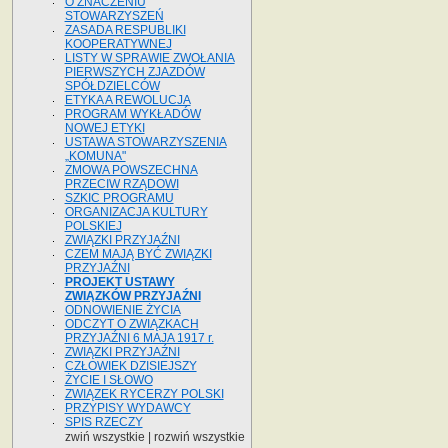
O ZNACZENIU
STOWARZYSZEŃ
ZASADA RESPUBLIKI
KOOPERATYWNEJ
LISTY W SPRAWIE ZWOŁANIA
PIERWSZYCH ZJAZDÓW
SPÓŁDZIELCÓW
ETYKA A REWOLUCJA
PROGRAM WYKŁADÓW
NOWEJ ETYKI
USTAWA STOWARZYSZENIA
„KOMUNA"
ZMOWA POWSZECHNA
PRZECIW RZĄDOWI
SZKIC PROGRAMU
ORGANIZACJA KULTURY
POLSKIEJ
ZWIĄZKI PRZYJAŹNI
CZEM MAJĄ BYĆ ZWIĄZKI
PRZYJAŹNI
PROJEKT USTAWY
ZWIĄZKÓW PRZYJAŹNI
ODNOWIENIE ŻYCIA
ODCZYT O ZWIĄZKACH
PRZYJAŹNI 6 MAJA 1917 r.
ZWIĄZKI PRZYJAŹNI
CZŁOWIEK DZISIEJSZY
ŻYCIE I SŁOWO
ZWIĄZEK RYCERZY POLSKI
PRZYPISY WYDAWCY
SPIS RZECZY
zwiń wszystkie
|
rozwiń wszystkie