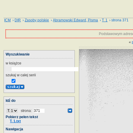
ICM
›
DIR
›
Zasoby polskie
›
Abramowski Edward, Pisma
›
T. 1
› strona 371
Podstawowym adrese
«
Wyszukiwanie
w książce
szukaj w całej serii
Idź do
strona:
Pobierz pełen tekst
T. 1.txt
Nawigacja