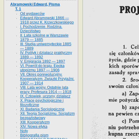
Abramowski Edward, Pisma
T. 1
Od wydawców
Edward Abramowski 1866 —
1918 przez K. Krzeczkowskiego
I. Pochodzenie. Rodzina.
Dzieciństwo
II. Lata szkolne w Warszawie
1879 — 1885
III. Studja uniwersyteckie 1885
— 1889
IV. Polityk i działacz praktyczny
1889 — 1892
V. Emigracja 1892 — 1897
VI. Powrót do kraju. Epoka
utopizmu 1897 — 1906
VII. Okres porewolucyjny.
Kooperatyzm. Związki Przyjaźni.
1907 — 1914
VIII. Lata wojny. Ostatnie lata
pracy. Profesura 1914 — 1918
IX. Człowiek, uczony, działacz
X. Prace psychologiczne i
filozoficzne
XI. Badania Socjologiczne
XII. Teorja Socjalizmu. Socjalizm
bezpaństwowy
XIII. Kooperatyzm
XIV. Nowa etyka
Noty
Bibljografja pism