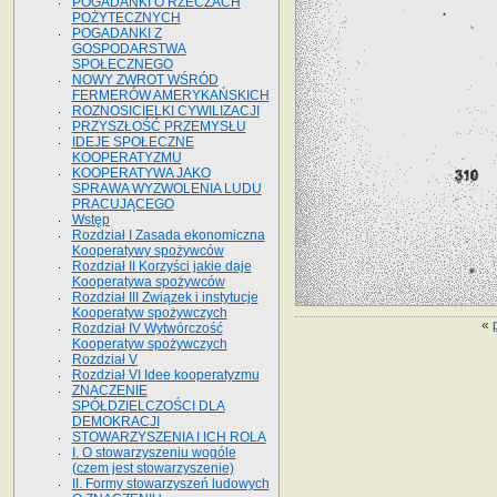
POGADANKI O RZECZACH
POŻYTECZNYCH
POGADANKI Z
GOSPODARSTWA
SPOŁECZNEGO
NOWY ZWROT WŚRÓD
FERMERÓW AMERYKAŃSKICH
ROZNOSICIELKI CYWILIZACJI
PRZYSZŁOŚĆ PRZEMYSŁU
IDEJE SPOŁECZNE
KOOPERATYZMU
KOOPERATYWA JAKO
SPRAWA WYZWOLENIA LUDU
PRACUJĄCEGO
Wstęp
Rozdział I Zasada ekonomiczna
Kooperatywy spożywców
Rozdział II Korzyści jakie daje
Kooperatywa spożywców
Rozdział III Związek i instytucje
Kooperatyw spożywczych
«
Rozdział IV Wytwórczość
Kooperatyw spożywczych
Rozdział V
Rozdział VI Idee kooperatyzmu
ZNACZENIE
SPÓŁDZIELCZOŚCI DLA
DEMOKRACJI
STOWARZYSZENIA I ICH ROLA
I. O stowarzyszeniu wogóle
(czem jest stowarzyszenie)
II. Formy stowarzyszeń ludowych