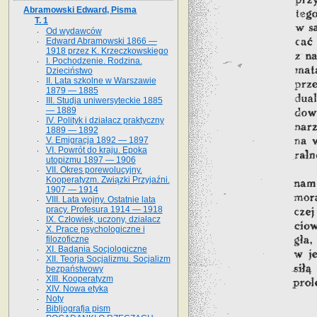
Abramowski Edward, Pisma
T. 1
Od wydawców
Edward Abramowski 1866 —
1918 przez K. Krzeczkowskiego
I. Pochodzenie. Rodzina.
Dzieciństwo
II. Lata szkolne w Warszawie
1879 — 1885
III. Studja uniwersyteckie 1885
— 1889
IV. Polityk i działacz praktyczny
1889 — 1892
V. Emigracja 1892 — 1897
VI. Powrót do kraju. Epoka
utopizmu 1897 — 1906
VII. Okres porewolucyjny.
Kooperatyzm. Związki Przyjaźni.
1907 — 1914
VIII. Lata wojny. Ostatnie lata
pracy. Profesura 1914 — 1918
IX. Człowiek, uczony, działacz
X. Prace psychologiczne i
filozoficzne
XI. Badania Socjologiczne
XII. Teorja Socjalizmu. Socjalizm
bezpaństwowy
XIII. Kooperatyzm
XIV. Nowa etyka
Noty
Bibljografja pism