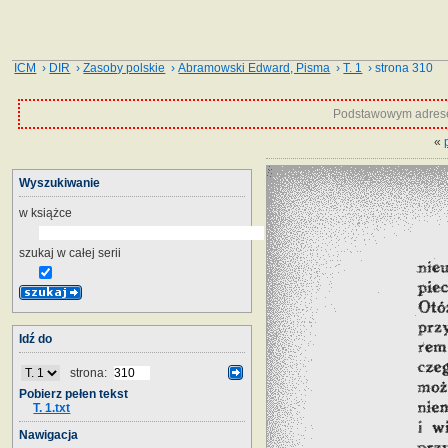
ICM
›
DIR
›
Zasoby polskie
›
Abramowski Edward, Pisma
›
T. 1
› strona 310
Podstawowym adrese
«
Wyszukiwanie
w książce
szukaj w całej serii
Idź do
strona:
Pobierz pełen tekst
T. 1.txt
Nawigacja