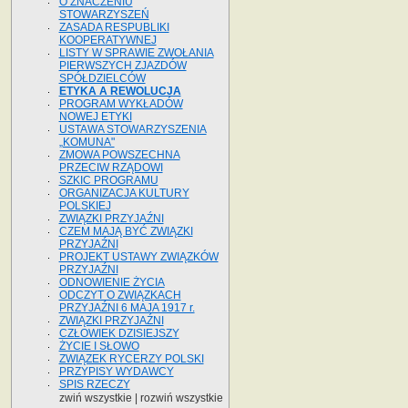
O ZNACZENIU
STOWARZYSZEŃ
ZASADA RESPUBLIKI
KOOPERATYWNEJ
LISTY W SPRAWIE ZWOŁANIA
PIERWSZYCH ZJAZDÓW
SPÓŁDZIELCÓW
ETYKA A REWOLUCJA
PROGRAM WYKŁADÓW
NOWEJ ETYKI
USTAWA STOWARZYSZENIA
„KOMUNA"
ZMOWA POWSZECHNA
PRZECIW RZĄDOWI
SZKIC PROGRAMU
ORGANIZACJA KULTURY
POLSKIEJ
ZWIĄZKI PRZYJAŹNI
CZEM MAJĄ BYĆ ZWIĄZKI
PRZYJAŹNI
PROJEKT USTAWY ZWIĄZKÓW
PRZYJAŹNI
ODNOWIENIE ŻYCIA
ODCZYT O ZWIĄZKACH
PRZYJAŹNI 6 MAJA 1917 r.
ZWIĄZKI PRZYJAŹNI
CZŁOWIEK DZISIEJSZY
ŻYCIE I SŁOWO
ZWIĄZEK RYCERZY POLSKI
PRZYPISY WYDAWCY
SPIS RZECZY
zwiń wszystkie
|
rozwiń wszystkie