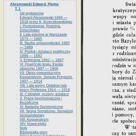
Abramowski Edward, Pisma
T. 1
Od wydawców
Edward Abramowski 1866 —
1918 przez K. Krzeczkowskiego
I. Pochodzenie. Rodzina.
Dzieciństwo
II. Lata szkolne w Warszawie
1879 — 1885
III. Studja uniwersyteckie 1885
— 1889
IV. Polityk i działacz praktyczny
1889 — 1892
V. Emigracja 1892 — 1897
VI. Powrót do kraju. Epoka
utopizmu 1897 — 1906
VII. Okres porewolucyjny.
Kooperatyzm. Związki Przyjaźni.
1907 — 1914
VIII. Lata wojny. Ostatnie lata
pracy. Profesura 1914 — 1918
IX. Człowiek, uczony, działacz
X. Prace psychologiczne i
filozoficzne
XI. Badania Socjologiczne
XII. Teorja Socjalizmu. Socjalizm
bezpaństwowy
XIII. Kooperatyzm
XIV. Nowa etyka
Noty
Bibljografja pism