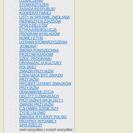
O ZNACZENIU
STOWARZYSZEŃ
ZASADA RESPUBLIKI
KOOPERATYWNEJ
LISTY W SPRAWIE ZWOŁANIA
PIERWSZYCH ZJAZDÓW
SPÓŁDZIELCÓW
ETYKA A REWOLUCJA
PROGRAM WYKŁADÓW
NOWEJ ETYKI
USTAWA STOWARZYSZENIA
„KOMUNA"
ZMOWA POWSZECHNA
PRZECIW RZĄDOWI
SZKIC PROGRAMU
ORGANIZACJA KULTURY
POLSKIEJ
ZWIĄZKI PRZYJAŹNI
CZEM MAJĄ BYĆ ZWIĄZKI
PRZYJAŹNI
PROJEKT USTAWY ZWIĄZKÓW
PRZYJAŹNI
ODNOWIENIE ŻYCIA
ODCZYT O ZWIĄZKACH
PRZYJAŹNI 6 MAJA 1917 r.
ZWIĄZKI PRZYJAŹNI
CZŁOWIEK DZISIEJSZY
ŻYCIE I SŁOWO
ZWIĄZEK RYCERZY POLSKI
PRZYPISY WYDAWCY
SPIS RZECZY
zwiń wszystkie
|
rozwiń wszystkie