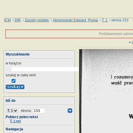
ICM
›
DIR
›
Zasoby polskie
›
Abramowski Edward, Pisma
›
T. 1
› strona 153
Podstawowym adrese
«
Wyszukiwanie
w książce
szukaj w całej serii
Idź do
strona:
Pobierz pełen tekst
T. 1.txt
Nawigacja