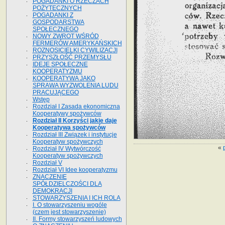
POGADANKI O RZECZACH
POŻYTECZNYCH
POGADANKI Z
GOSPODARSTWA
SPOŁECZNEGO
NOWY ZWROT WŚRÓD
FERMERÓW AMERYKAŃSKICH
ROZNOSICIELKI CYWILIZACJI
PRZYSZŁOŚĆ PRZEMYSŁU
IDEJE SPOŁECZNE
KOOPERATYZMU
KOOPERATYWA JAKO
SPRAWA WYZWOLENIA LUDU
PRACUJĄCEGO
Wstęp
Rozdział I Zasada ekonomiczna
Kooperatywy spożywców
Rozdział II Korzyści jakie daje
Kooperatywa spożywców
Rozdział III Związek i instytucje
Kooperatyw spożywczych
«
Rozdział IV Wytwórczość
Kooperatyw spożywczych
Rozdział V
Rozdział VI Idee kooperatyzmu
ZNACZENIE
SPÓŁDZIELCZOŚCI DLA
DEMOKRACJI
STOWARZYSZENIA I ICH ROLA
I. O stowarzyszeniu wogóle
(czem jest stowarzyszenie)
II. Formy stowarzyszeń ludowych