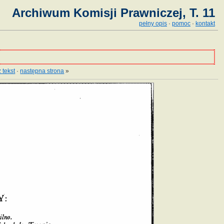
Archiwum Komisji Prawniczej, T. 11
pełny opis
·
pomoc
·
kontakt
 tekst
·
następna strona
»