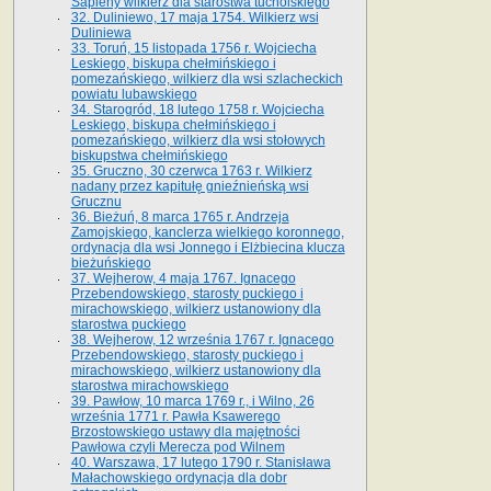
Sapiehy wilkierz dla starostwa tucholskiego
32. Duliniewo, 17 maja 1754. Wilkierz wsi
Duliniewa
33. Toruń, 15 listopada 1756 r. Wojciecha
Leskiego, biskupa chełmińskiego i
pomezańskiego, wilkierz dla wsi szlacheckich
powiatu lubawskiego
34. Starogród, 18 lutego 1758 r. Wojciecha
Leskiego, biskupa chełmińskiego i
pomezańskiego, wilkierz dla wsi stołowych
biskupstwa chełmińskiego
35. Gruczno, 30 czerwca 1763 r. Wilkierz
nadany przez kapitułę gnieźnieńską wsi
Grucznu
36. Bieżuń, 8 marca 1765 r. Andrzeja
Zamojskiego, kanclerza wielkiego koronnego,
ordynacja dla wsi Jonnego i Elżbiecina klucza
bieżuńskiego
37. Wejherow, 4 maja 1767. Ignacego
Przebendowskiego, starosty puckiego i
mirachowskiego, wilkierz ustanowiony dla
starostwa puckiego
38. Wejherow, 12 września 1767 r. Ignacego
Przebendowskiego, starosty puckiego i
mirachowskiego, wilkierz ustanowiony dla
starostwa mirachowskiego
39. Pawłow, 10 marca 1769 r., i Wilno, 26
września 1771 r. Pawła Ksawerego
Brzostowskiego ustawy dla majętności
Pawłowa czyli Merecza pod Wilnem
40. Warszawa, 17 lutego 1790 r. Stanisława
Małachowskiego ordynacja dla dobr