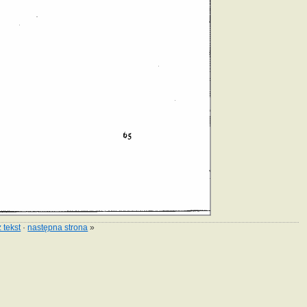
 tekst
·
następna strona
»