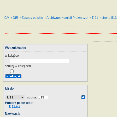
ICM
›
DIR
›
Zasoby polskie
›
Archiwum Komisji Prawniczej
›
T. 11
› strona 513
Wyszukiwanie
w książce
szukaj w całej serii
Idź do
strona:
Pobierz pełen tekst
T. 11.txt
Nawigacja