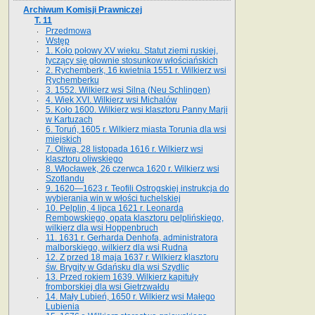
Archiwum Komisji Prawniczej
T. 11
Przedmowa
Wstęp
1. Koło połowy XV wieku. Statut ziemi ruskiej,
tyczący się głownie stosunkow włościańskich
2. Rychemberk, 16 kwietnia 1551 r. Wilkierz wsi
Rychemberku
3. 1552. Wilkierz wsi Silna (Neu Schlingen)
4. Wiek XVI. Wilkierz wsi Michalów
5. Koło 1600. Wilkierz wsi klasztoru Panny Marji
w Kartuzach
6. Toruń, 1605 r. Wilkierz miasta Torunia dla wsi
miejskich
7. Oliwa, 28 listopada 1616 r. Wilkierz wsi
klasztoru oliwskiego
8. Włocławek, 26 czerwca 1620 r. Wilkierz wsi
Szotlandu
9. 1620—1623 r. Teofili Ostrogskiej instrukcja do
wybierania win w włości tuchelskiej
10. Pelplin, 4 lipca 1621 r. Leonarda
Rembowskiego, opata klasztoru pelplińskiego,
wilkierz dla wsi Hoppenbruch
11. 1631 r. Gerharda Denhofa, administratora
malborskiego, wilkierz dla wsi Rudna
12. Z przed 18 maja 1637 r. Wilkierz klasztoru
św. Brygity w Gdańsku dla wsi Szydlic
13. Przed rokiem 1639. Wilkierz kapituły
fromborskiej dla wsi Gietrzwałdu
14. Mały Lubień, 1650 r. Wilkierz wsi Małego
Lubienia