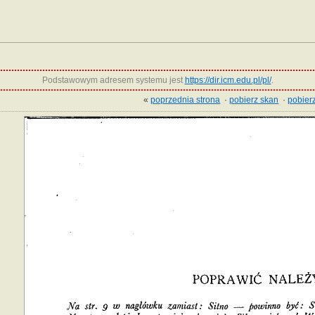
Podstawowym adresem systemu jest
https://dir.icm.edu.pl/pl/
.
«
poprzednia strona
·
pobierz skan
·
pobierz