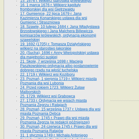
15. 1676 r. Wilkierz starostwa gniewskiego
16. 1 marca 1676 r. Wilkierz kapituły
fromborskiej dla wsi Gietrzwałdu
17. Gumienice, 22 lipca 1679 r. Jana
Kazimierza Konarskiego ustawa dla wsi
Gumienic i Straszniowa
18. Szawle, 10 lutego 1684 r. Jana Władysława
Brzostowskiego i Jana Malchera Billewicza,
komisarzów królewskich, ordynacja ekonomji
szawelskiej
19. 1692 (1705) r. Tomasza Działyńskiego
wilkierz na starostwo łąkorskie
20. (Sucha), 1696 r. Anny Wielopolskiej ustawa
dla majętności suskiej
21. Skole, 7 września 1698 r. Macieja
Paszkowskiego ordynacja albo postanowienie
dobrego rządu na włość tuchelską
22. 1719 r. Wilkierz wsi Koziboru
23. Poznań, 1 sierpnia 1719 r. Wilkierz miasta
Poznania dla wsi Lubonia
24. Przed rokiem 1723. Wilkierz Żuław
Malborskich
25. 1729. Wilkierz wsi Grabowca
27. 1733 r. Ordynacja we wsiach miasta
Poznania Zegrzu i Ratajach
28. Poznań, 15 września 1737 r. Ustawa dla wsi
miasta Poznania Dębca
29. Poznań, 1745 r. Prawo dla wsi miasta
Poznania Zegrza (w redakcji późniejszej)
30. Poznań, 24 czerwca 1745 r. Prawo dla wsi
miasta Poznania Ratajów
31. 1 stycznia 1749 r. Michała Antoniego