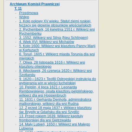
Archiwum Komisji Prawniczej
T. 11
Przedmowa
Wstęp
1. Koło połowy XV wieku. Statut ziemi ruskiej,
tyczący się głownie stosunkow włościańskich
2. Rychemberk, 16 kwietnia 1551 r. Wilkierz wsi
Rychemberku
3. 1552. Wilkierz wsi Silna (Neu Schlingen)
4. Wiek XVI. Wilkierz wsi Michalów
5. Koło 1600. Wilkierz wsi klasztoru Panny Marji
w Kartuzach
6. Toruń, 1605 r. Wilkierz miasta Torunia dla wsi
miejskich
7. Oliwa, 28 listopada 1616 r. Wilkierz wsi
klasztoru oliwskiego
8. Włocławek, 26 czerwca 1620 r. Wilkierz wsi
Szotlandu
9. 1620—1623 r. Teofili Ostrogskiej instrukcja do
wybierania win w włości tuchelskiej
10. Pelplin, 4 lipca 1621 r. Leonarda
Rembowskiego, opata klasztoru pelplińskiego,
wilkierz dla wsi Hoppenbruch
11. 1631 r. Gerharda Denhofa, administratora
malborskiego, wilkierz dla wsi Rudna
12. Z przed 18 maja 1637 r. Wilkierz klasztoru
św. Brygity w Gdańsku dla wsi Szydlic
13. Przed rokiem 1639. Wilkierz kapituły
fromborskiej dla wsi Gietrzwałdu
14. Mały Lubień, 1650 r. Wilkierz wsi Małego
Lubienia