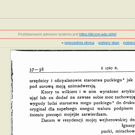
Podstawowym adresem systemu jest
https://dir.icm.edu.pl/pl/
.
«
poprzednia strona
·
pobierz skan
·
pobierz