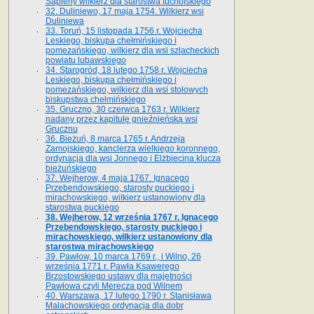
Sapiehy wilkierz dla starostwa tucholskiego
32. Duliniewo, 17 maja 1754. Wilkierz wsi
Duliniewa
33. Toruń, 15 listopada 1756 r. Wojciecha
Leskiego, biskupa chełmińskiego i
pomezańskiego, wilkierz dla wsi szlacheckich
powiatu lubawskiego
34. Starogród, 18 lutego 1758 r. Wojciecha
Leskiego, biskupa chełmińskiego i
pomezańskiego, wilkierz dla wsi stołowych
biskupstwa chełmińskiego
35. Gruczno, 30 czerwca 1763 r. Wilkierz
nadany przez kapitułę gnieźnieńską wsi
Grucznu
36. Bieżuń, 8 marca 1765 r. Andrzeja
Zamojskiego, kanclerza wielkiego koronnego,
ordynacja dla wsi Jonnego i Elżbiecina klucza
bieżuńskiego
37. Wejherow, 4 maja 1767. Ignacego
Przebendowskiego, starosty puckiego i
mirachowskiego, wilkierz ustanowiony dla
starostwa puckiego
38. Wejherow, 12 września 1767 r. Ignacego
Przebendowskiego, starosty puckiego i
mirachowskiego, wilkierz ustanowiony dla
starostwa mirachowskiego
39. Pawłow, 10 marca 1769 r., i Wilno, 26
września 1771 r. Pawła Ksawerego
Brzostowskiego ustawy dla majętności
Pawłowa czyli Merecza pod Wilnem
40. Warszawa, 17 lutego 1790 r. Stanisława
Małachowskiego ordynacja dla dobr