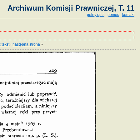
Archiwum Komisji Prawniczej, T. 11
pełny opis
·
pomoc
·
kontakt
 tekst
·
następna strona
»