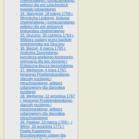
chełmińskiego i pomezańskiego,
wilkierz dla wsi szlacheckich
powiatu lubawskiego
34. Starogród, 18 lutego 1758 r.
Wojciecha Leskiego, biskupa
chełmińskiego i pomezańskiego,
wilkierz dla wsi stołowych
biskupstwa chełmińskiego
35. Gruczno, 30 czerwca 1763 r.
Wilkierz nadany przez kapitułę
gnieźnieńską wsi Grucznu
36. Bieżuń, 8 marca 1765 r.
Andrzeja Zamojskiego,
kanclerza wielkiego koronnego,
ordynacja dla wsi Jonnego i
Elżbiecina klucza bieżuńskiego
37. Wejherow, 4 maja 1767.
Ignacego Przebendowskiego,
starosty puckiego i
mirachowskiego, wilkierz
ustanowiony dla starostwa
puckiego
38. Wejherow, 12 września 1767
r. Ignacego Przebendowskiego,
starosty puckiego i
mirachowskiego, wilkierz
ustanowiony dla starostwa
mirachowskiego
39. Pawłow, 10 marca 1769 r., i
Wilno, 26 września 1771 r.
Pawła Ksawerego
Brzostowskiego ustawy dla