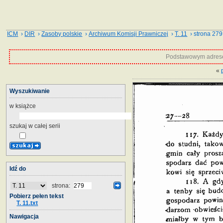
ICM
›
DIR
›
Zasoby polskie
›
Archiwum Komisji Prawniczej
›
T. 11
› strona 279
Podstawowym adrese
«
Wyszukiwanie
w książce
szukaj w całej serii
Idź do
strona:
Pobierz pełen tekst
T. 11.txt
Nawigacja