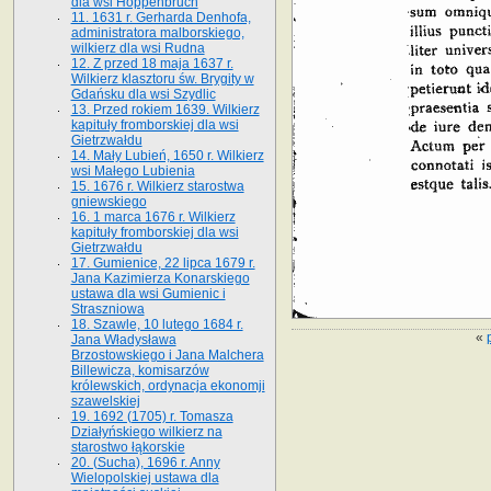
dla wsi Hoppenbruch
11. 1631 r. Gerharda Denhofa,
administratora malborskiego,
wilkierz dla wsi Rudna
12. Z przed 18 maja 1637 r.
Wilkierz klasztoru św. Brygity w
Gdańsku dla wsi Szydlic
13. Przed rokiem 1639. Wilkierz
kapituły fromborskiej dla wsi
Gietrzwałdu
14. Mały Lubień, 1650 r. Wilkierz
wsi Małego Lubienia
15. 1676 r. Wilkierz starostwa
gniewskiego
16. 1 marca 1676 r. Wilkierz
kapituły fromborskiej dla wsi
Gietrzwałdu
17. Gumienice, 22 lipca 1679 r.
Jana Kazimierza Konarskiego
ustawa dla wsi Gumienic i
Straszniowa
18. Szawle, 10 lutego 1684 r.
«
Jana Władysława
Brzostowskiego i Jana Malchera
Billewicza, komisarzów
królewskich, ordynacja ekonomji
szawelskiej
19. 1692 (1705) r. Tomasza
Działyńskiego wilkierz na
starostwo łąkorskie
20. (Sucha), 1696 r. Anny
Wielopolskiej ustawa dla