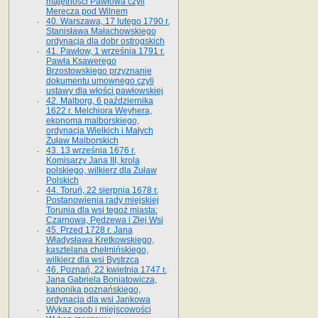
majętności Pawłowa czyli
Merecza pod Wilnem
40. Warszawa, 17 lutego 1790 r.
Stanisława Małachowskiego
ordynacja dla dobr ostrogskich
41. Pawłow, 1 września 1791 r.
Pawła Ksawerego
Brzostowskiego przyznanie
dokumentu umownego czyli
ustawy dla włości pawłowskiej
42. Malborg, 6 października
1622 r. Melchiora Weyhera,
ekonoma malborskiego,
ordynacja Wielkich i Małych
Żuław Malborskich
43. 13 września 1676 r.
Komisarzy Jana III, krola
polskiego, wilkierz dla Żuław
Polskich
44. Toruń, 22 sierpnia 1678 r.
Postanowienia rady miejskiej
Torunia dla wsi tegoż miasta:
Czarnowa, Pędzewa i Złej Wsi
45. Przed 1728 r. Jana
Władysława Kretkowskiego,
kasztelana chełmińskiego,
wilkierz dla wsi Bystrzca
46. Poznań, 22 kwietnia 1747 r.
Jana Gabriela Boniatowicza,
kanonika poznańskiego,
ordynacja dla wsi Jankowa
Wykaz osob i miejscowości