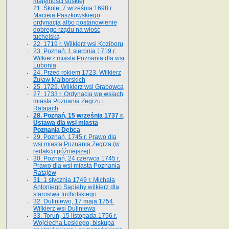
majętności suskiej
21. Skole, 7 września 1698 r.
Macieja Paszkowskiego
ordynacja albo postanowienie
dobrego rządu na włość
tuchelską
22. 1719 r. Wilkierz wsi Koziboru
23. Poznań, 1 sierpnia 1719 r.
Wilkierz miasta Poznania dla wsi
Lubonia
24. Przed rokiem 1723. Wilkierz
Żuław Malborskich
25. 1729. Wilkierz wsi Grabowca
27. 1733 r. Ordynacja we wsiach
miasta Poznania Zegrzu i
Ratajach
28. Poznań, 15 września 1737 r.
Ustawa dla wsi miasta
Poznania Dębca
29. Poznań, 1745 r. Prawo dla
wsi miasta Poznania Zegrza (w
redakcji późniejszej)
30. Poznań, 24 czerwca 1745 r.
Prawo dla wsi miasta Poznania
Ratajów
31. 1 stycznia 1749 r. Michała
Antoniego Sapiehy wilkierz dla
starostwa tucholskiego
32. Duliniewo, 17 maja 1754.
Wilkierz wsi Duliniewa
33. Toruń, 15 listopada 1756 r.
Wojciecha Leskiego, biskupa