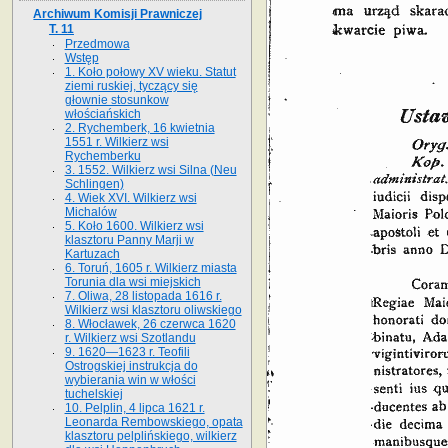
Archiwum Komisji Prawniczej
T. 11
Przedmowa
Wstęp
1. Koło połowy XV wieku. Statut
ziemi ruskiej, tyczący się
głownie stosunkow
włościańskich
2. Rychemberk, 16 kwietnia
1551 r. Wilkierz wsi
Rychemberku
3. 1552. Wilkierz wsi Silna (Neu
Schlingen)
4. Wiek XVI. Wilkierz wsi
Michalów
5. Koło 1600. Wilkierz wsi
klasztoru Panny Marji w
Kartuzach
6. Toruń, 1605 r. Wilkierz miasta
Torunia dla wsi miejskich
7. Oliwa, 28 listopada 1616 r.
Wilkierz wsi klasztoru oliwskiego
8. Włocławek, 26 czerwca 1620
r. Wilkierz wsi Szotlandu
9. 1620—1623 r. Teofili
Ostrogskiej instrukcja do
wybierania win w włości
tuchelskiej
10. Pelplin, 4 lipca 1621 r.
Leonarda Rembowskiego, opata
klasztoru pelplińskiego, wilkierz