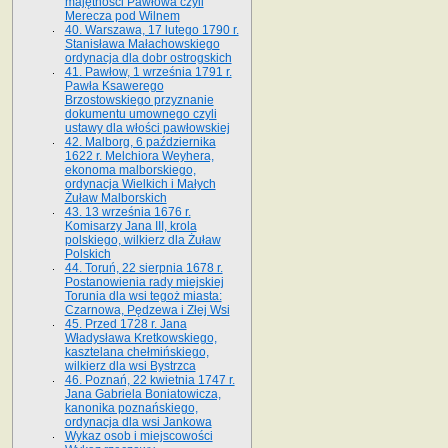
majętności Pawłowa czyli
Merecza pod Wilnem
40. Warszawa, 17 lutego 1790 r.
Stanisława Małachowskiego
ordynacja dla dobr ostrogskich
41. Pawłow, 1 września 1791 r.
Pawła Ksawerego
Brzostowskiego przyznanie
dokumentu umownego czyli
ustawy dla włości pawłowskiej
42. Malborg, 6 października
1622 r. Melchiora Weyhera,
ekonoma malborskiego,
ordynacja Wielkich i Małych
Żuław Malborskich
43. 13 września 1676 r.
Komisarzy Jana III, krola
polskiego, wilkierz dla Żuław
Polskich
44. Toruń, 22 sierpnia 1678 r.
Postanowienia rady miejskiej
Torunia dla wsi tegoż miasta:
Czarnowa, Pędzewa i Złej Wsi
45. Przed 1728 r. Jana
Władysława Kretkowskiego,
kasztelana chełmińskiego,
wilkierz dla wsi Bystrzca
46. Poznań, 22 kwietnia 1747 r.
Jana Gabriela Boniatowicza,
kanonika poznańskiego,
ordynacja dla wsi Jankowa
Wykaz osob i miejscowości