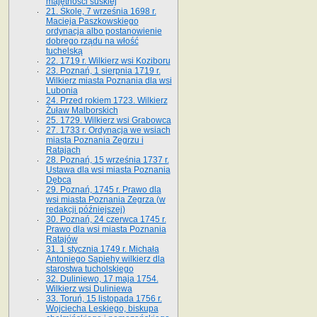
majętności suskiej
21. Skole, 7 września 1698 r.
Macieja Paszkowskiego
ordynacja albo postanowienie
dobrego rządu na włość
tuchelską
22. 1719 r. Wilkierz wsi Koziboru
23. Poznań, 1 sierpnia 1719 r.
Wilkierz miasta Poznania dla wsi
Lubonia
24. Przed rokiem 1723. Wilkierz
Żuław Malborskich
25. 1729. Wilkierz wsi Grabowca
27. 1733 r. Ordynacja we wsiach
miasta Poznania Zegrzu i
Ratajach
28. Poznań, 15 września 1737 r.
Ustawa dla wsi miasta Poznania
Dębca
29. Poznań, 1745 r. Prawo dla
wsi miasta Poznania Zegrza (w
redakcji późniejszej)
30. Poznań, 24 czerwca 1745 r.
Prawo dla wsi miasta Poznania
Ratajów
31. 1 stycznia 1749 r. Michała
Antoniego Sapiehy wilkierz dla
starostwa tucholskiego
32. Duliniewo, 17 maja 1754.
Wilkierz wsi Duliniewa
33. Toruń, 15 listopada 1756 r.
Wojciecha Leskiego, biskupa