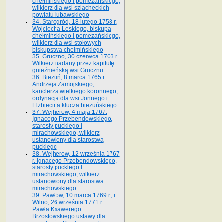
chełmińskiego i pomezańskiego,
wilkierz dla wsi szlacheckich
powiatu lubawskiego
34. Starogród, 18 lutego 1758 r.
Wojciecha Leskiego, biskupa
chełmińskiego i pomezańskiego,
wilkierz dla wsi stołowych
biskupstwa chełmińskiego
35. Gruczno, 30 czerwca 1763 r.
Wilkierz nadany przez kapitułę
gnieźnieńską wsi Grucznu
36. Bieżuń, 8 marca 1765 r.
Andrzeja Zamojskiego,
kanclerza wielkiego koronnego,
ordynacja dla wsi Jonnego i
Elżbiecina klucza bieżuńskiego
37. Wejherow, 4 maja 1767.
Ignacego Przebendowskiego,
starosty puckiego i
mirachowskiego, wilkierz
ustanowiony dla starostwa
puckiego
38. Wejherow, 12 września 1767
r. Ignacego Przebendowskiego,
starosty puckiego i
mirachowskiego, wilkierz
ustanowiony dla starostwa
mirachowskiego
39. Pawłow, 10 marca 1769 r., i
Wilno, 26 września 1771 r.
Pawła Ksawerego
Brzostowskiego ustawy dla