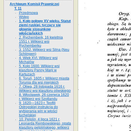
Archiwum Komisji Prawniczej
T. 11
Przedmowa
Wstęp
1. Koło połowy XV wieku. Statut
ziemi ruskiej, tyczący się
głownie stosunkow
włościańskich
2. Rychemberk, 16 kwietnia
1551 r. Wilkierz wsi
Rychemberku
3. 1552. Wilkierz wsi Silna (Neu
Schlingen)
4. Wiek XVI. Wilkierz wsi
Michalów
5. Koło 1600. Wilkierz wsi
klasztoru Panny Marji w
Kartuzach
6. Toruń, 1605 r. Wilkierz miasta
Torunia dla wsi miejskich
7. Oliwa, 28 listopada 1616 r.
Wilkierz wsi klasztoru oliwskiego
8. Włocławek, 26 czerwca 1620
r. Wilkierz wsi Szotlandu
9. 1620—1623 r. Teofili
Ostrogskiej instrukcja do
wybierania win w włości
tuchelskiej
10. Pelplin, 4 lipca 1621 r.
Leonarda Rembowskiego, opata
klasztoru pelplińskiego, wilkierz