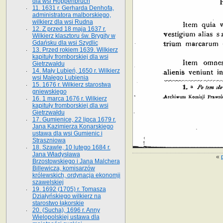
dla wsi Hoppenbruch
11. 1631 r. Gerharda Denhofa,
administratora malborskiego,
wilkierz dla wsi Rudna
12. Z przed 18 maja 1637 r.
Wilkierz klasztoru św. Brygity w
Gdańsku dla wsi Szydlic
13. Przed rokiem 1639. Wilkierz
kapituły fromborskiej dla wsi
Gietrzwałdu
14. Mały Lubień, 1650 r. Wilkierz
wsi Małego Lubienia
15. 1676 r. Wilkierz starostwa
gniewskiego
16. 1 marca 1676 r. Wilkierz
kapituły fromborskiej dla wsi
Gietrzwałdu
17. Gumienice, 22 lipca 1679 r.
Jana Kazimierza Konarskiego
ustawa dla wsi Gumienic i
Straszniowa
18. Szawle, 10 lutego 1684 r.
Jana Władysława
«
Brzostowskiego i Jana Malchera
Billewicza, komisarzów
królewskich, ordynacja ekonomji
szawelskiej
19. 1692 (1705) r. Tomasza
Działyńskiego wilkierz na
starostwo łąkorskie
20. (Sucha), 1696 r. Anny
Wielopolskiej ustawa dla