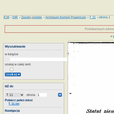
ICM
›
DIR
›
Zasoby polskie
›
Archiwum Komisji Prawniczej
›
T. 11
› strona 1
Podstawowym adrese
«
Wyszukiwanie
w książce
szukaj w całej serii
Idź do
strona:
Pobierz pełen tekst
T. 11.txt
Nawigacja