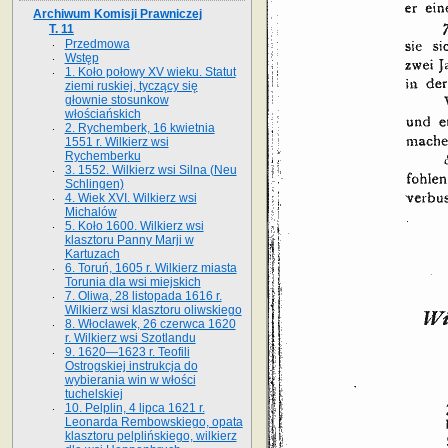
Archiwum Komisji Prawniczej
T. 11
Przedmowa
Wstęp
1. Koło połowy XV wieku. Statut
ziemi ruskiej, tyczący się
głownie stosunkow
włościańskich
2. Rychemberk, 16 kwietnia
1551 r. Wilkierz wsi
Rychemberku
3. 1552. Wilkierz wsi Silna (Neu
Schlingen)
4. Wiek XVI. Wilkierz wsi
Michalów
5. Koło 1600. Wilkierz wsi
klasztoru Panny Marji w
Kartuzach
6. Toruń, 1605 r. Wilkierz miasta
Torunia dla wsi miejskich
7. Oliwa, 28 listopada 1616 r.
Wilkierz wsi klasztoru oliwskiego
8. Włocławek, 26 czerwca 1620
r. Wilkierz wsi Szotlandu
9. 1620—1623 r. Teofili
Ostrogskiej instrukcja do
wybierania win w włości
tuchelskiej
10. Pelplin, 4 lipca 1621 r.
Leonarda Rembowskiego, opata
klasztoru pelplińskiego, wilkierz