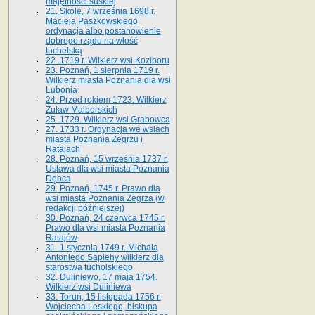
majętności suskiej
21. Skole, 7 września 1698 r.
Macieja Paszkowskiego
ordynacja albo postanowienie
dobrego rządu na włość
tuchelską
22. 1719 r. Wilkierz wsi Koziboru
23. Poznań, 1 sierpnia 1719 r.
Wilkierz miasta Poznania dla wsi
Lubonia
24. Przed rokiem 1723. Wilkierz
Żuław Malborskich
25. 1729. Wilkierz wsi Grabowca
27. 1733 r. Ordynacja we wsiach
miasta Poznania Zegrzu i
Ratajach
28. Poznań, 15 września 1737 r.
Ustawa dla wsi miasta Poznania
Dębca
29. Poznań, 1745 r. Prawo dla
wsi miasta Poznania Zegrza (w
redakcji późniejszej)
30. Poznań, 24 czerwca 1745 r.
Prawo dla wsi miasta Poznania
Ratajów
31. 1 stycznia 1749 r. Michała
Antoniego Sapiehy wilkierz dla
starostwa tucholskiego
32. Duliniewo, 17 maja 1754.
Wilkierz wsi Duliniewa
33. Toruń, 15 listopada 1756 r.
Wojciecha Leskiego, biskupa