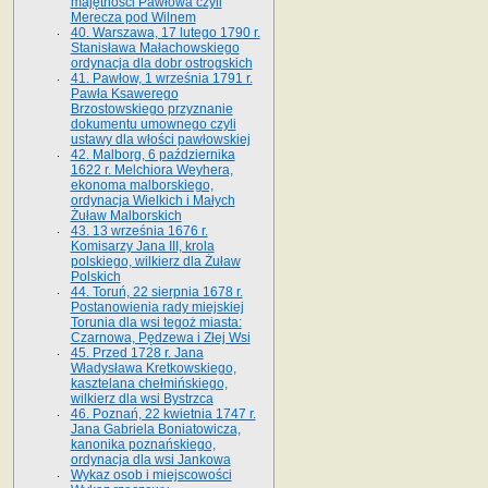
majętności Pawłowa czyli
Merecza pod Wilnem
40. Warszawa, 17 lutego 1790 r.
Stanisława Małachowskiego
ordynacja dla dobr ostrogskich
41. Pawłow, 1 września 1791 r.
Pawła Ksawerego
Brzostowskiego przyznanie
dokumentu umownego czyli
ustawy dla włości pawłowskiej
42. Malborg, 6 października
1622 r. Melchiora Weyhera,
ekonoma malborskiego,
ordynacja Wielkich i Małych
Żuław Malborskich
43. 13 września 1676 r.
Komisarzy Jana III, krola
polskiego, wilkierz dla Żuław
Polskich
44. Toruń, 22 sierpnia 1678 r.
Postanowienia rady miejskiej
Torunia dla wsi tegoż miasta:
Czarnowa, Pędzewa i Złej Wsi
45. Przed 1728 r. Jana
Władysława Kretkowskiego,
kasztelana chełmińskiego,
wilkierz dla wsi Bystrzca
46. Poznań, 22 kwietnia 1747 r.
Jana Gabriela Boniatowicza,
kanonika poznańskiego,
ordynacja dla wsi Jankowa
Wykaz osob i miejscowości