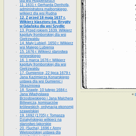
dla wsi Hoppenbruch
11. 1631 r. Gerharda Denhofa,
administratora malborskiego,
wilkierz dla wsi Rudna
12. Z przed 18 maja 1637 r.
Wilkierz klasztoru św. Brygity
w Gdańsku dla wsi Szydlic
13. Przed rokiem 1639. Wilkierz
kapituły fromborskiej dla wsi
Gietrzwałdu
14. Mały Lubień, 1650 r. Wilkierz
wsi Małego Lubienia
15. 1676 r. Wilkierz starostwa
gniewskiego
16. 1 marca 1676 r. Wilkierz
kapituły fromborskiej dla wsi
Gietrzwałdu
17. Gumienice, 22 lipca 1679 r.
Jana Kazimierza Konarskiego
ustawa dla wsi Gumienic i
Straszniowa
18. Szawle, 10 lutego 1684 r.
«
Jana Władysława
Brzostowskiego i Jana Malchera
Billewicza, komisarzów
królewskich, ordynacja ekonomji
szawelskiej
19. 1692 (1705) r. Tomasza
Działyńskiego wilkierz na
starostwo łąkorskie
20. (Sucha), 1696 r. Anny
Wielopolskiej ustawa dla