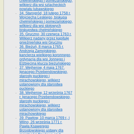
chełmińskiego i pomezańskiego,
wilkierz dla wsi szlacheckich
powiatu lubawskiego
34. Starogród, 18 lutego 1758 r.
Wojciecha Leskiego, biskupa
chełmińskiego i pomezańskiego,
wilkierz dla wsi stołowych
biskupstwa chełmińskiego
35. Gruczno, 30 czerwca 1763 r.
Wilkierz nadany przez kapitułę
gnieźnieńską wsi Grucznu
36. Bieżuń, 8 marca 1765 r.
Andrzeja Zamojskiego,
kanclerza wielkiego koronnego,
ordynacja dla wsi Jonnego i
Elżbiecina klucza bieżuńskiego
37. Wejherow, 4 maja 1767.
Ignacego Przebendowskiego,
starosty puckiego i
mirachowskiego, wilkierz
ustanowiony dla starostwa
puckiego
38. Wejherow, 12 września 1767
r. Ignacego Przebendowskiego,
starosty puckiego i
mirachowskiego, wilkierz
ustanowiony dla starostwa
mirachowskiego
39. Pawłow, 10 marca 1769 r., i
Wilno, 26 września 1771 r.
Pawła Ksawerego
Brzostowskiego ustawy dla