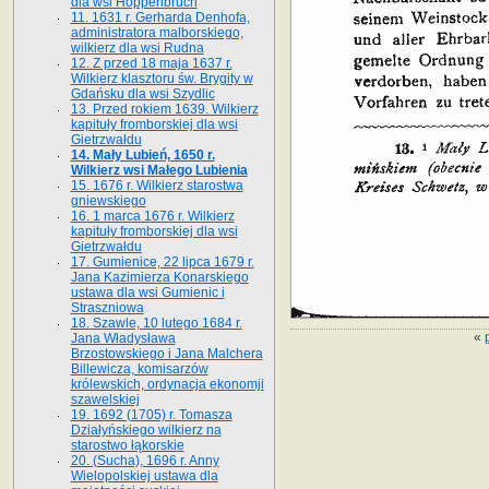
dla wsi Hoppenbruch
11. 1631 r. Gerharda Denhofa,
administratora malborskiego,
wilkierz dla wsi Rudna
12. Z przed 18 maja 1637 r.
Wilkierz klasztoru św. Brygity w
Gdańsku dla wsi Szydlic
13. Przed rokiem 1639. Wilkierz
kapituły fromborskiej dla wsi
Gietrzwałdu
14. Mały Lubień, 1650 r.
Wilkierz wsi Małego Lubienia
15. 1676 r. Wilkierz starostwa
gniewskiego
16. 1 marca 1676 r. Wilkierz
kapituły fromborskiej dla wsi
Gietrzwałdu
17. Gumienice, 22 lipca 1679 r.
Jana Kazimierza Konarskiego
ustawa dla wsi Gumienic i
Straszniowa
18. Szawle, 10 lutego 1684 r.
«
Jana Władysława
Brzostowskiego i Jana Malchera
Billewicza, komisarzów
królewskich, ordynacja ekonomji
szawelskiej
19. 1692 (1705) r. Tomasza
Działyńskiego wilkierz na
starostwo łąkorskie
20. (Sucha), 1696 r. Anny
Wielopolskiej ustawa dla