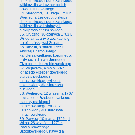
chełmińskiego i pomezańskiego,
wilkierz dla wsi szlacheckich
powiatu lubawskiego
34. Starogród, 18 lutego 1758 r.
Wojciecha Leskiego, biskupa
chełmińskiego i pomezańskiego,
wilkierz dla wsi stołowych
biskupstwa chełmińskiego
35. Gruczno, 30 czerwca 1763 r.
Wilkierz nadany przez kapitułę
gnieźnieńską wsi Grucznu
36. Bieżuń, 8 marca 1765 r.
Andrzeja Zamojskiego,
kanclerza wielkiego koronnego,
ordynacja dla wsi Jonnego i
Elżbiecina klucza bieżuńskiego
37. Wejherow, 4 maja 1767.
Ignacego Przebendowskiego,
starosty puckiego i
mirachowskiego, wilkierz
ustanowiony dla starostwa
puckiego
38. Wejherow, 12 września 1767
r. Ignacego Przebendowskiego,
starosty puckiego i
mirachowskiego, wilkierz
ustanowiony dla starostwa
mirachowskiego
39. Pawłow, 10 marca 1769 r., i
Wilno, 26 września 1771 r.
Pawła Ksawerego
Brzostowskiego ustawy dla