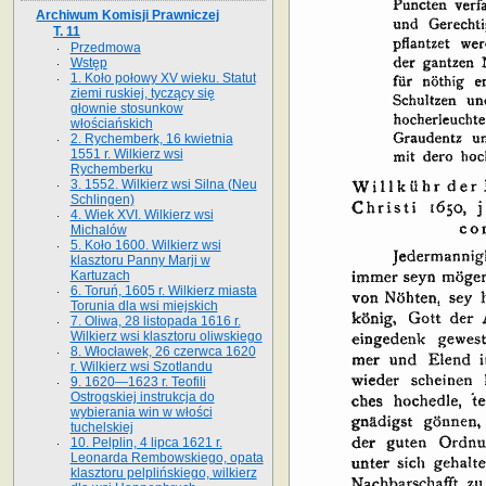
Archiwum Komisji Prawniczej
T. 11
Przedmowa
Wstęp
1. Koło połowy XV wieku. Statut
ziemi ruskiej, tyczący się
głownie stosunkow
włościańskich
2. Rychemberk, 16 kwietnia
1551 r. Wilkierz wsi
Rychemberku
3. 1552. Wilkierz wsi Silna (Neu
Schlingen)
4. Wiek XVI. Wilkierz wsi
Michalów
5. Koło 1600. Wilkierz wsi
klasztoru Panny Marji w
Kartuzach
6. Toruń, 1605 r. Wilkierz miasta
Torunia dla wsi miejskich
7. Oliwa, 28 listopada 1616 r.
Wilkierz wsi klasztoru oliwskiego
8. Włocławek, 26 czerwca 1620
r. Wilkierz wsi Szotlandu
9. 1620—1623 r. Teofili
Ostrogskiej instrukcja do
wybierania win w włości
tuchelskiej
10. Pelplin, 4 lipca 1621 r.
Leonarda Rembowskiego, opata
klasztoru pelplińskiego, wilkierz