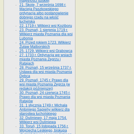
majętności suskiej
21. Skole, 7 września 1698 r.
Macieja Paszkowskiego
ordynacja albo postanowienie
dobrego rządu na włość
tuchelską
22. 1719 r. Wilkierz wsi Koziboru
23. Poznań, 1 sierpnia 1719 r.
Wilkierz miasta Poznania dla wsi
Lubonia
24. Przed rokiem 1723. Wilkierz
Żuław Malborskich
25. 1729. Wilkierz wsi Grabowca
27. 1733 r. Ordynacja we wsiach
miasta Poznania Zegrzu i
Ratajach
28. Poznań, 15 września 1737 r.
Ustawa dla wsi miasta Poznania
Dębca
29. Poznań, 1745 r. Prawo dla
wsi miasta Poznania Zegrza (w
redakcji późniejszej)
30. Poznań, 24 czerwca 1745 r.
Prawo dla wsi miasta Poznania
Ratajów
31. 1 stycznia 1749 r. Michała
Antoniego Sapiehy wilkierz dla
starostwa tucholskiego
32. Duliniewo, 17 maja 1754.
Wilkierz wsi Duliniewa
33. Toruń, 15 listopada 1756 r.
Wojciecha Leskiego, biskupa