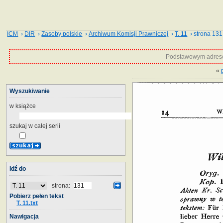
ICM
›
DIR
›
Zasoby polskie
›
Archiwum Komisji Prawniczej
›
T. 11
› strona 131
Podstawowym adrese
«
Wyszukiwanie
w książce
szukaj w całej serii
Idź do
strona:
Pobierz pełen tekst
T. 11.txt
Nawigacja