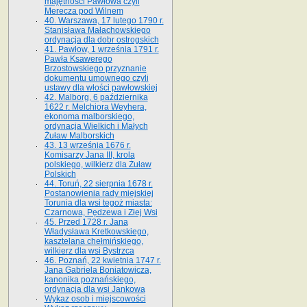
majętności Pawłowa czyli
Merecza pod Wilnem
40. Warszawa, 17 lutego 1790 r.
Stanisława Małachowskiego
ordynacja dla dobr ostrogskich
41. Pawłow, 1 września 1791 r.
Pawła Ksawerego
Brzostowskiego przyznanie
dokumentu umownego czyli
ustawy dla włości pawłowskiej
42. Malborg, 6 października
1622 r. Melchiora Weyhera,
ekonoma malborskiego,
ordynacja Wielkich i Małych
Żuław Malborskich
43. 13 września 1676 r.
Komisarzy Jana III, krola
polskiego, wilkierz dla Żuław
Polskich
44. Toruń, 22 sierpnia 1678 r.
Postanowienia rady miejskiej
Torunia dla wsi tegoż miasta:
Czarnowa, Pędzewa i Złej Wsi
45. Przed 1728 r. Jana
Władysława Kretkowskiego,
kasztelana chełmińskiego,
wilkierz dla wsi Bystrzca
46. Poznań, 22 kwietnia 1747 r.
Jana Gabriela Boniatowicza,
kanonika poznańskiego,
ordynacja dla wsi Jankowa
Wykaz osob i miejscowości