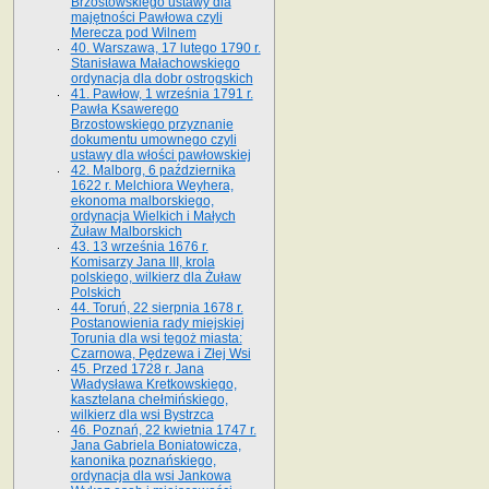
Brzostowskiego ustawy dla
majętności Pawłowa czyli
Merecza pod Wilnem
40. Warszawa, 17 lutego 1790 r.
Stanisława Małachowskiego
ordynacja dla dobr ostrogskich
41. Pawłow, 1 września 1791 r.
Pawła Ksawerego
Brzostowskiego przyznanie
dokumentu umownego czyli
ustawy dla włości pawłowskiej
42. Malborg, 6 października
1622 r. Melchiora Weyhera,
ekonoma malborskiego,
ordynacja Wielkich i Małych
Żuław Malborskich
43. 13 września 1676 r.
Komisarzy Jana III, krola
polskiego, wilkierz dla Żuław
Polskich
44. Toruń, 22 sierpnia 1678 r.
Postanowienia rady miejskiej
Torunia dla wsi tegoż miasta:
Czarnowa, Pędzewa i Złej Wsi
45. Przed 1728 r. Jana
Władysława Kretkowskiego,
kasztelana chełmińskiego,
wilkierz dla wsi Bystrzca
46. Poznań, 22 kwietnia 1747 r.
Jana Gabriela Boniatowicza,
kanonika poznańskiego,
ordynacja dla wsi Jankowa