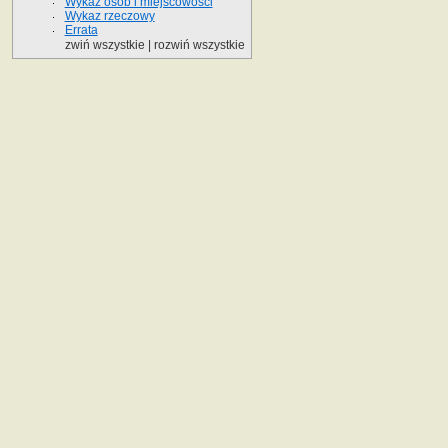
Wykaz osob i miejscowości
Wykaz rzeczowy
Errata
zwiń wszystkie
|
rozwiń wszystkie