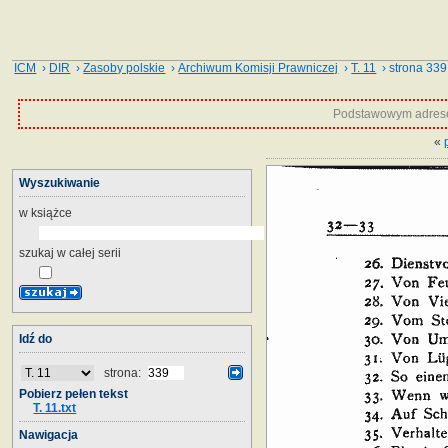
ICM
›
DIR
›
Zasoby polskie
›
Archiwum Komisji Prawniczej
›
T. 11
› strona 339
Podstawowym adrese
«
Wyszukiwanie
w książce
szukaj w całej serii
Idź do
strona:
Pobierz pełen tekst
T. 11.txt
Nawigacja