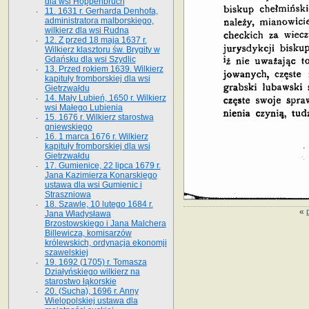
dla wsi Hoppenbruch
11. 1631 r. Gerharda Denhofa,
administratora malborskiego,
wilkierz dla wsi Rudna
12. Z przed 18 maja 1637 r.
Wilkierz klasztoru św. Brygity w
Gdańsku dla wsi Szydlic
13. Przed rokiem 1639. Wilkierz
kapituły fromborskiej dla wsi
Gietrzwałdu
14. Mały Lubień, 1650 r. Wilkierz
wsi Małego Lubienia
15. 1676 r. Wilkierz starostwa
gniewskiego
16. 1 marca 1676 r. Wilkierz
kapituły fromborskiej dla wsi
Gietrzwałdu
17. Gumienice, 22 lipca 1679 r.
Jana Kazimierza Konarskiego
ustawa dla wsi Gumienic i
Straszniowa
18. Szawle, 10 lutego 1684 r.
«
Jana Władysława
Brzostowskiego i Jana Malchera
Billewicza, komisarzów
królewskich, ordynacja ekonomji
szawelskiej
19. 1692 (1705) r. Tomasza
Działyńskiego wilkierz na
starostwo łąkorskie
20. (Sucha), 1696 r. Anny
Wielopolskiej ustawa dla