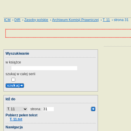
ICM
›
DIR
›
Zasoby polskie
›
Archiwum Komisji Prawniczej
›
T. 11
› strona 31
Wyszukiwanie
w książce
szukaj w całej serii
Idź do
strona:
Pobierz pełen tekst
T. 11.txt
Nawigacja