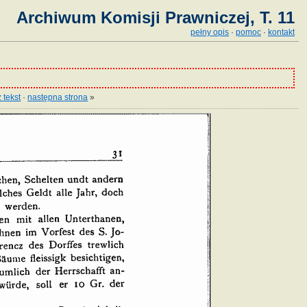
Archiwum Komisji Prawniczej, T. 11
pełny opis
·
pomoc
·
kontakt
 tekst
·
następna strona
»