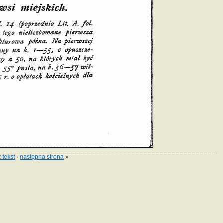
 tekst
·
następna strona
»