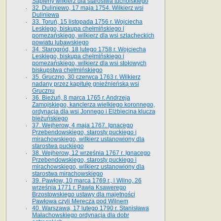
Sapiehy wilkierz dla starostwa tucholskiego
32. Duliniewo, 17 maja 1754. Wilkierz wsi
Duliniewa
33. Toruń, 15 listopada 1756 r. Wojciecha
Leskiego, biskupa chełmińskiego i
pomezańskiego, wilkierz dla wsi szlacheckich
powiatu lubawskiego
34. Starogród, 18 lutego 1758 r. Wojciecha
Leskiego, biskupa chełmińskiego i
pomezańskiego, wilkierz dla wsi stołowych
biskupstwa chełmińskiego
35. Gruczno, 30 czerwca 1763 r. Wilkierz
nadany przez kapitułę gnieźnieńską wsi
Grucznu
36. Bieżuń, 8 marca 1765 r. Andrzeja
Zamojskiego, kanclerza wielkiego koronnego,
ordynacja dla wsi Jonnego i Elżbiecina klucza
bieżuńskiego
37. Wejherow, 4 maja 1767. Ignacego
Przebendowskiego, starosty puckiego i
mirachowskiego, wilkierz ustanowiony dla
starostwa puckiego
38. Wejherow, 12 września 1767 r. Ignacego
Przebendowskiego, starosty puckiego i
mirachowskiego, wilkierz ustanowiony dla
starostwa mirachowskiego
39. Pawłow, 10 marca 1769 r., i Wilno, 26
września 1771 r. Pawła Ksawerego
Brzostowskiego ustawy dla majętności
Pawłowa czyli Merecza pod Wilnem
40. Warszawa, 17 lutego 1790 r. Stanisława
Małachowskiego ordynacja dla dobr