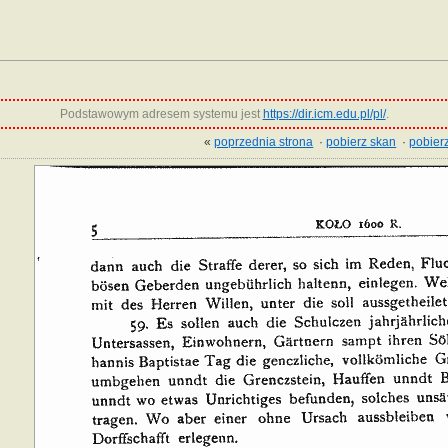
Podstawowym adresem systemu jest
https://dir.icm.edu.pl/pl/
.
«
poprzednia strona
·
pobierz skan
·
pobierz