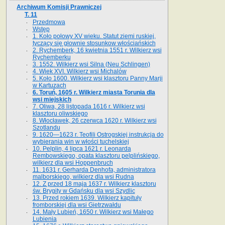
Archiwum Komisji Prawniczej
T. 11
Przedmowa
Wstęp
1. Koło połowy XV wieku. Statut ziemi ruskiej,
tyczący się głownie stosunkow włościańskich
2. Rychemberk, 16 kwietnia 1551 r. Wilkierz wsi
Rychemberku
3. 1552. Wilkierz wsi Silna (Neu Schlingen)
4. Wiek XVI. Wilkierz wsi Michalów
5. Koło 1600. Wilkierz wsi klasztoru Panny Marji
w Kartuzach
6. Toruń, 1605 r. Wilkierz miasta Torunia dla
wsi miejskich
7. Oliwa, 28 listopada 1616 r. Wilkierz wsi
klasztoru oliwskiego
8. Włocławek, 26 czerwca 1620 r. Wilkierz wsi
Szotlandu
9. 1620—1623 r. Teofili Ostrogskiej instrukcja do
wybierania win w włości tuchelskiej
10. Pelplin, 4 lipca 1621 r. Leonarda
Rembowskiego, opata klasztoru pelplińskiego,
wilkierz dla wsi Hoppenbruch
11. 1631 r. Gerharda Denhofa, administratora
malborskiego, wilkierz dla wsi Rudna
12. Z przed 18 maja 1637 r. Wilkierz klasztoru
św. Brygity w Gdańsku dla wsi Szydlic
13. Przed rokiem 1639. Wilkierz kapituły
fromborskiej dla wsi Gietrzwałdu
14. Mały Lubień, 1650 r. Wilkierz wsi Małego
Lubienia