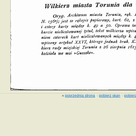
«
poprzednia strona
·
pobierz skan
·
pobierz