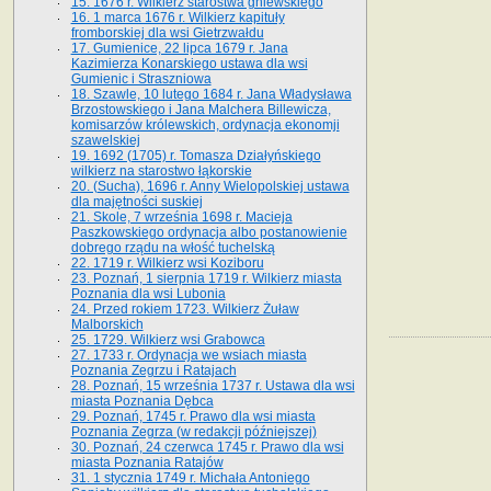
15. 1676 r. Wilkierz starostwa gniewskiego
16. 1 marca 1676 r. Wilkierz kapituły
fromborskiej dla wsi Gietrzwałdu
17. Gumienice, 22 lipca 1679 r. Jana
Kazimierza Konarskiego ustawa dla wsi
Gumienic i Straszniowa
18. Szawle, 10 lutego 1684 r. Jana Władysława
Brzostowskiego i Jana Malchera Billewicza,
komisarzów królewskich, ordynacja ekonomji
szawelskiej
19. 1692 (1705) r. Tomasza Działyńskiego
wilkierz na starostwo łąkorskie
20. (Sucha), 1696 r. Anny Wielopolskiej ustawa
dla majętności suskiej
21. Skole, 7 września 1698 r. Macieja
Paszkowskiego ordynacja albo postanowienie
dobrego rządu na włość tuchelską
22. 1719 r. Wilkierz wsi Koziboru
23. Poznań, 1 sierpnia 1719 r. Wilkierz miasta
Poznania dla wsi Lubonia
24. Przed rokiem 1723. Wilkierz Żuław
Malborskich
25. 1729. Wilkierz wsi Grabowca
27. 1733 r. Ordynacja we wsiach miasta
Poznania Zegrzu i Ratajach
28. Poznań, 15 września 1737 r. Ustawa dla wsi
miasta Poznania Dębca
29. Poznań, 1745 r. Prawo dla wsi miasta
Poznania Zegrza (w redakcji późniejszej)
30. Poznań, 24 czerwca 1745 r. Prawo dla wsi
miasta Poznania Ratajów
31. 1 stycznia 1749 r. Michała Antoniego