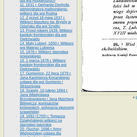
dla wsi Hoppenbruch
11. 1631 r. Gerharda Denhofa,
administratora malborskiego,
wilkierz dla wsi Rudna
12. Z przed 18 maja 1637 r.
Wilkierz klasztoru św. Brygity w
Gdańsku dla wsi Szydlic
13. Przed rokiem 1639. Wilkierz
kapituły fromborskiej dla wsi
Gietrzwałdu
14. Mały Lubień, 1650 r. Wilkierz
wsi Małego Lubienia
15. 1676 r. Wilkierz starostwa
gniewskiego
16. 1 marca 1676 r. Wilkierz
kapituły fromborskiej dla wsi
Gietrzwałdu
17. Gumienice, 22 lipca 1679 r.
Jana Kazimierza Konarskiego
ustawa dla wsi Gumienic i
Straszniowa
18. Szawle, 10 lutego 1684 r.
Jana Władysława
«
Brzostowskiego i Jana Malchera
Billewicza, komisarzów
królewskich, ordynacja ekonomji
szawelskiej
19. 1692 (1705) r. Tomasza
Działyńskiego wilkierz na
starostwo łąkorskie
20. (Sucha), 1696 r. Anny
Wielopolskiej ustawa dla