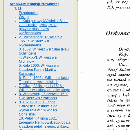
Archiwum Komisji Prawniczej
T. 11
Przedmowa
Wstęp
1. Koło połowy XV wieku. Statut
ziemi ruskiej, tyczący się
głownie stosunkow
włościańskich
2. Rychemberk, 16 kwietnia
1551 r. Wilkierz wsi
Rychemberku
3. 1552. Wilkierz wsi Silna (Neu
Schlingen)
4. Wiek XVI. Wilkierz wsi
Michalów
5. Koło 1600. Wilkierz wsi
klasztoru Panny Marji w
Kartuzach
6. Toruń, 1605 r. Wilkierz miasta
Torunia dla wsi miejskich
7. Oliwa, 28 listopada 1616 r.
Wilkierz wsi klasztoru oliwskiego
8. Włocławek, 26 czerwca 1620
r. Wilkierz wsi Szotlandu
9. 1620—1623 r. Teofili
Ostrogskiej instrukcja do
wybierania win w włości
tuchelskiej
10. Pelplin, 4 lipca 1621 r.
Leonarda Rembowskiego, opata
klasztoru pelplińskiego, wilkierz