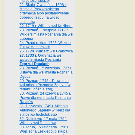
majętności suskiej
21. Skole, 7 września 1698 r.
Macieja Paszkowskiego
ordynacja albo postanowienie
dobrego rządu na włość
tuchelską
22. 1719 r. Wilkierz wsi Koziboru
23. Poznań, 1 sierpnia 1719 r.
Wilkierz miasta Poznania dla wsi
Lubonia
24. Przed rokiem 1723. Wilkierz
Żuław Malborskich
25. 1729. Wilkierz wsi Grabowca
27. 1733 r. Ordynacja we
wsiach miasta Poznania
Zegrzu i Ratajach
28. Poznań, 15 września 1737 r.
Ustawa dla wsi miasta Poznania
Dębca
29. Poznań, 1745 r. Prawo dla
wsi miasta Poznania Zegrza (w
redakcji późniejszej)
30. Poznań, 24 czerwca 1745 r.
Prawo dla wsi miasta Poznania
Ratajów
31. 1 stycznia 1749 r. Michała
Antoniego Sapiehy wilkierz dla
starostwa tucholskiego
32. Duliniewo, 17 maja 1754.
Wilkierz wsi Duliniewa
33. Toruń, 15 listopada 1756 r.
Wojciecha Leskiego, biskupa