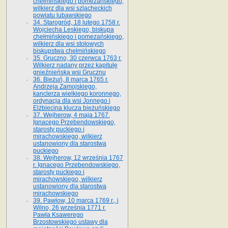
chełmińskiego i pomezańskiego,
wilkierz dla wsi szlacheckich
powiatu lubawskiego
34. Starogród, 18 lutego 1758 r.
Wojciecha Leskiego, biskupa
chełmińskiego i pomezańskiego,
wilkierz dla wsi stołowych
biskupstwa chełmińskiego
35. Gruczno, 30 czerwca 1763 r.
Wilkierz nadany przez kapitułę
gnieźnieńską wsi Grucznu
36. Bieżuń, 8 marca 1765 r.
Andrzeja Zamojskiego,
kanclerza wielkiego koronnego,
ordynacja dla wsi Jonnego i
Elżbiecina klucza bieżuńskiego
37. Wejherow, 4 maja 1767.
Ignacego Przebendowskiego,
starosty puckiego i
mirachowskiego, wilkierz
ustanowiony dla starostwa
puckiego
38. Wejherow, 12 września 1767
r. Ignacego Przebendowskiego,
starosty puckiego i
mirachowskiego, wilkierz
ustanowiony dla starostwa
mirachowskiego
39. Pawłow, 10 marca 1769 r., i
Wilno, 26 września 1771 r.
Pawła Ksawerego
Brzostowskiego ustawy dla