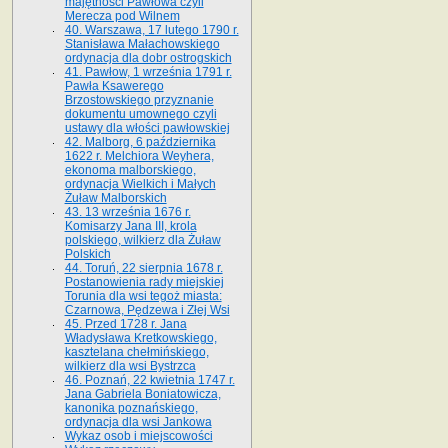
majętności Pawłowa czyli
Merecza pod Wilnem
40. Warszawa, 17 lutego 1790 r.
Stanisława Małachowskiego
ordynacja dla dobr ostrogskich
41. Pawłow, 1 września 1791 r.
Pawła Ksawerego
Brzostowskiego przyznanie
dokumentu umownego czyli
ustawy dla włości pawłowskiej
42. Malborg, 6 października
1622 r. Melchiora Weyhera,
ekonoma malborskiego,
ordynacja Wielkich i Małych
Żuław Malborskich
43. 13 września 1676 r.
Komisarzy Jana III, krola
polskiego, wilkierz dla Żuław
Polskich
44. Toruń, 22 sierpnia 1678 r.
Postanowienia rady miejskiej
Torunia dla wsi tegoż miasta:
Czarnowa, Pędzewa i Złej Wsi
45. Przed 1728 r. Jana
Władysława Kretkowskiego,
kasztelana chełmińskiego,
wilkierz dla wsi Bystrzca
46. Poznań, 22 kwietnia 1747 r.
Jana Gabriela Boniatowicza,
kanonika poznańskiego,
ordynacja dla wsi Jankowa
Wykaz osob i miejscowości