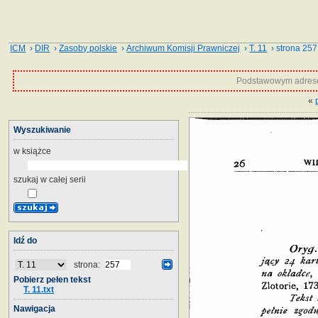
ICM
›
DIR
›
Zasoby polskie
›
Archiwum Komisji Prawniczej
›
T. 11
› strona 257
Podstawowym adrese
«
Wyszukiwanie
w książce
szukaj w całej serii
Idź do
strona:
Pobierz pełen tekst
T. 11.txt
Nawigacja