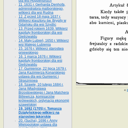
dla wsi Hoppenbruch
11. 1631 r. Gerharda Denhofa,
administratora malborskiego,
wilkierz dla wsi Rudna
12. Z przed 18 maja 1637 r.
Wilkierz klasztoru św. Brygity w
Gdańsku dla wsi Szydlic
13. Przed rokiem 1639. Wilkierz
kapituły fromborskiej dla wsi
Gietrzwałdu
14. Mały Lubień, 1650 r. Wilkierz
wsi Małego Lubienia
15. 1676 r. Wilkierz starostwa
gniewskiego
16. 1 marca 1676 r. Wilkierz
kapituły fromborskiej dla wsi
Gietrzwałdu
17. Gumienice, 22 lipca 1679 r.
Jana Kazimierza Konarskiego
ustawa dla wsi Gumienic i
Straszniowa
18. Szawle, 10 lutego 1684 r.
Jana Władysława
«
Brzostowskiego i Jana Malchera
Billewicza, komisarzów
królewskich, ordynacja ekonomji
szawelskiej
19. 1692 (1705) r. Tomasza
Działyńskiego wilkierz na
starostwo łąkorskie
20. (Sucha), 1696 r. Anny
Wielopolskiej ustawa dla