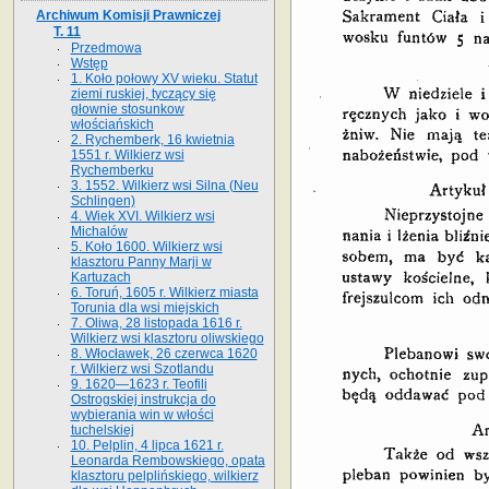
Archiwum Komisji Prawniczej
T. 11
Przedmowa
Wstęp
1. Koło połowy XV wieku. Statut
ziemi ruskiej, tyczący się
głownie stosunkow
włościańskich
2. Rychemberk, 16 kwietnia
1551 r. Wilkierz wsi
Rychemberku
3. 1552. Wilkierz wsi Silna (Neu
Schlingen)
4. Wiek XVI. Wilkierz wsi
Michalów
5. Koło 1600. Wilkierz wsi
klasztoru Panny Marji w
Kartuzach
6. Toruń, 1605 r. Wilkierz miasta
Torunia dla wsi miejskich
7. Oliwa, 28 listopada 1616 r.
Wilkierz wsi klasztoru oliwskiego
8. Włocławek, 26 czerwca 1620
r. Wilkierz wsi Szotlandu
9. 1620—1623 r. Teofili
Ostrogskiej instrukcja do
wybierania win w włości
tuchelskiej
10. Pelplin, 4 lipca 1621 r.
Leonarda Rembowskiego, opata
klasztoru pelplińskiego, wilkierz