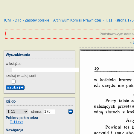
ICM
›
DIR
›
Zasoby polskie
›
Archiwum Komisji Prawniczej
›
T. 11
› strona 175
Podstawowym adrese
«
Wyszukiwanie
w książce
szukaj w całej serii
Idź do
strona:
Pobierz pełen tekst
T. 11.txt
Nawigacja