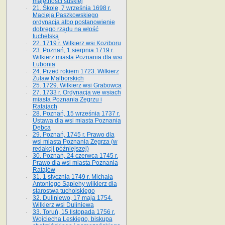
majętności suskiej
21. Skole, 7 września 1698 r.
Macieja Paszkowskiego
ordynacja albo postanowienie
dobrego rządu na włość
tuchelską
22. 1719 r. Wilkierz wsi Koziboru
23. Poznań, 1 sierpnia 1719 r.
Wilkierz miasta Poznania dla wsi
Lubonia
24. Przed rokiem 1723. Wilkierz
Żuław Malborskich
25. 1729. Wilkierz wsi Grabowca
27. 1733 r. Ordynacja we wsiach
miasta Poznania Zegrzu i
Ratajach
28. Poznań, 15 września 1737 r.
Ustawa dla wsi miasta Poznania
Dębca
29. Poznań, 1745 r. Prawo dla
wsi miasta Poznania Zegrza (w
redakcji późniejszej)
30. Poznań, 24 czerwca 1745 r.
Prawo dla wsi miasta Poznania
Ratajów
31. 1 stycznia 1749 r. Michała
Antoniego Sapiehy wilkierz dla
starostwa tucholskiego
32. Duliniewo, 17 maja 1754.
Wilkierz wsi Duliniewa
33. Toruń, 15 listopada 1756 r.
Wojciecha Leskiego, biskupa