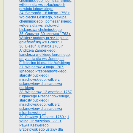
chełmińskiego i pomezańskiego,
wilkierz dla wsi szlacheckich
powiatu lubawskiego
34. Starogród, 18 lutego 1758 r.
Wojciecha Leskiego, biskupa
chełmińskiego i pomezańskiego,
wilkierz dla wsi stołowych
biskupstwa chełmińskiego
35. Gruczno, 30 czerwca 1763 r.
Wilkierz nadany przez kapitułę
gnieźnieńską wsi Grucznu
36. Bieżuń, 8 marca 1765 r.
Andrzeja Zamojskiego,
kanclerza wielkiego koronnego,
ordynacja dla wsi Jonnego i
Elżbiecina klucza bieżuńskiego
37. Wejherow, 4 maja 1767.
Ignacego Przebendowskiego,
starosty puckiego i
mirachowskiego, wilkierz
ustanowiony dla starostwa
puckiego
38. Wejherow, 12 września 1767
r. Ignacego Przebendowskiego,
starosty puckiego i
mirachowskiego, wilkierz
ustanowiony dla starostwa
mirachowskiego
39. Pawłow, 10 marca 1769 r., i
Wilno, 26 września 1771 r.
Pawła Ksawerego
Brzostowskiego ustawy dla