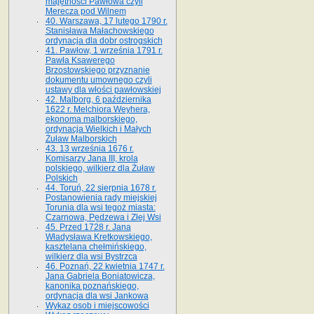
majętności Pawłowa czyli
Merecza pod Wilnem
40. Warszawa, 17 lutego 1790 r.
Stanisława Małachowskiego
ordynacja dla dobr ostrogskich
41. Pawłow, 1 września 1791 r.
Pawła Ksawerego
Brzostowskiego przyznanie
dokumentu umownego czyli
ustawy dla włości pawłowskiej
42. Malborg, 6 października
1622 r. Melchiora Weyhera,
ekonoma malborskiego,
ordynacja Wielkich i Małych
Żuław Malborskich
43. 13 września 1676 r.
Komisarzy Jana III, krola
polskiego, wilkierz dla Żuław
Polskich
44. Toruń, 22 sierpnia 1678 r.
Postanowienia rady miejskiej
Torunia dla wsi tegoż miasta:
Czarnowa, Pędzewa i Złej Wsi
45. Przed 1728 r. Jana
Władysława Kretkowskiego,
kasztelana chełmińskiego,
wilkierz dla wsi Bystrzca
46. Poznań, 22 kwietnia 1747 r.
Jana Gabriela Boniatowicza,
kanonika poznańskiego,
ordynacja dla wsi Jankowa
Wykaz osob i miejscowości