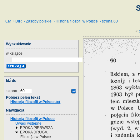
S
ICM
›
DIR
›
Zasoby polskie
›
Historja filozofji w Polsce
› strona 60
«
Wyszukiwanie
w książce
Idź do
strona:
Pobierz pełen tekst
Historja filozofji w Polsce.txt
Nawigacja
Historja filozofji w Polsce
Uwagi wstępne
EPOKA PIERWSZA.
EPOKA DRUGA.
Filozofja w Polsce