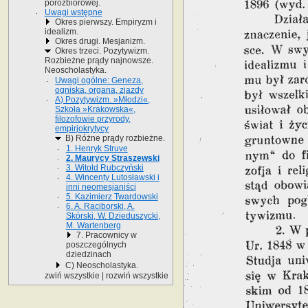
porozbiorowej.
Uwagi wstępne
Okres pierwszy. Empiryzm i
idealizm.
Okres drugi. Mesjanizm.
Okres trzeci. Pozytywizm.
Rozbieżne prądy najnowsze.
Neoscholastyka.
Uwagi ogólne: Geneza,
ogniska, organa, zjazdy
A) Pozytywizm. »Młodzi«,
Szkoła »Krakowska«,
filozofowie przyrody,
empirjokrytycy
B) Różne prądy rozbieżne.
1. Henryk Struve
2. Maurycy Straszewski
3. Witold Rubczyński
4. Wincenty Lutosławski i
inni neomesjaniści
5. Kazimierz Twardowski
6. A. Raciborski, A.
Skórski, W. Dzieduszycki,
M. Wartenberg
7. Pracownicy w
poszczególnych
dziedzinach
C) Neoscholastyka.
zwiń wszystkie
|
rozwiń wszystkie