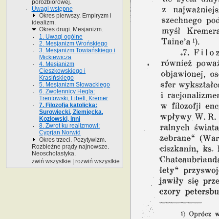
porozbiorowej.
Uwagi wstępne
Okres pierwszy. Empiryzm i
idealizm.
Okres drugi. Mesjanizm.
1. Uwagi ogólne
2. Mesjanizm Wrońskiego
3. Mesjanizm Towiańskiego i
Mickiewicza
4. Mesjanizm
Cieszkowskiego i
Krasińskiego
5. Mesjanizm Słowackiego
6. Zwolennicy Hegla:
Trentowski, Libelt, Kremer
7. Filozofja katolicka:
Surowiecki, Ziemięcka,
Kozłowski, inni
8. Zwrot ku realizmowi:
Cyprjan Norwid
Okres trzeci. Pozytywizm.
Rozbieżne prądy najnowsze.
Neoscholastyka.
zwiń wszystkie
|
rozwiń wszystkie