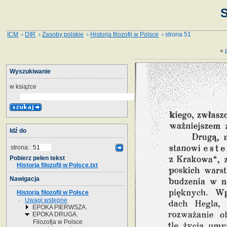
S
ICM
›
DIR
›
Zasoby polskie
›
Historja filozofji w Polsce
› strona 51
«
Wyszukiwanie
w książce
Idź do
strona:
Pobierz pełen tekst
Historja filozofji w Polsce.txt
Nawigacja
Historja filozofji w Polsce
Uwagi wstępne
EPOKA PIERWSZA.
EPOKA DRUGA.
Filozofja w Polsce