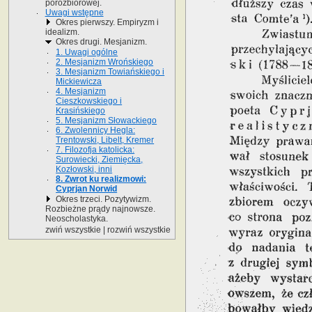
porozbiorowej.
Uwagi wstępne
Okres pierwszy. Empiryzm i
idealizm.
Okres drugi. Mesjanizm.
1. Uwagi ogólne
2. Mesjanizm Wrońskiego
3. Mesjanizm Towiańskiego i
Mickiewicza
4. Mesjanizm
Cieszkowskiego i
Krasińskiego
5. Mesjanizm Słowackiego
6. Zwolennicy Hegla:
Trentowski, Libelt, Kremer
7. Filozofja katolicka:
Surowiecki, Ziemięcka,
Kozłowski, inni
8. Zwrot ku realizmowi:
Cyprjan Norwid
Okres trzeci. Pozytywizm.
Rozbieżne prądy najnowsze.
Neoscholastyka.
zwiń wszystkie
|
rozwiń wszystkie