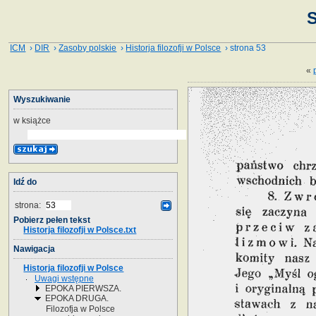
S
ICM
›
DIR
›
Zasoby polskie
›
Historja filozofji w Polsce
› strona 53
«
Wyszukiwanie
w książce
Idź do
strona:
Pobierz pełen tekst
Historja filozofji w Polsce.txt
Nawigacja
Historja filozofji w Polsce
Uwagi wstępne
EPOKA PIERWSZA.
EPOKA DRUGA.
Filozofja w Polsce