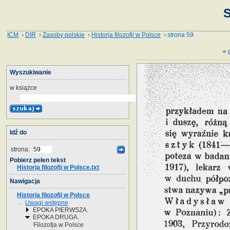
S
ICM
›
DIR
›
Zasoby polskie
›
Historja filozofji w Polsce
› strona 59
«
Wyszukiwanie
w książce
Idź do
strona:
Pobierz pełen tekst
Historja filozofji w Polsce.txt
Nawigacja
Historja filozofji w Polsce
Uwagi wstępne
EPOKA PIERWSZA.
EPOKA DRUGA.
Filozofja w Polsce