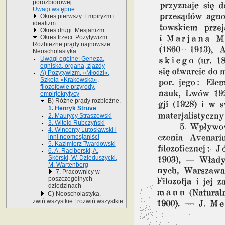
porozbiorowej.
Uwagi wstępne
Okres pierwszy. Empiryzm i
idealizm.
Okres drugi. Mesjanizm.
Okres trzeci. Pozytywizm.
Rozbieżne prądy najnowsze.
Neoscholastyka.
Uwagi ogólne: Geneza,
ogniska, organa, zjazdy
A) Pozytywizm. »Młodzi«,
Szkoła »Krakowska«,
filozofowie przyrody,
empirjokrytycy
B) Różne prądy rozbieżne.
1. Henryk Struve
2. Maurycy Straszewski
3. Witold Rubczyński
4. Wincenty Lutosławski i
inni neomesjaniści
5. Kazimierz Twardowski
6. A. Raciborski, A.
Skórski, W. Dzieduszycki,
M. Wartenberg
7. Pracownicy w
poszczególnych
dziedzinach
C) Neoscholastyka.
zwiń wszystkie
|
rozwiń wszystkie