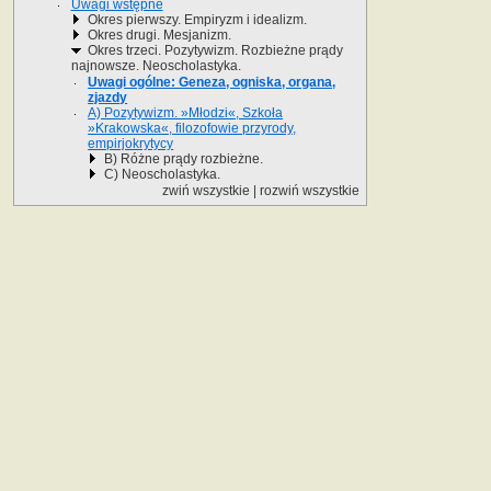
Uwagi wstępne
Okres pierwszy. Empiryzm i idealizm.
Okres drugi. Mesjanizm.
Okres trzeci. Pozytywizm. Rozbieżne prądy
najnowsze. Neoscholastyka.
Uwagi ogólne: Geneza, ogniska, organa,
zjazdy
A) Pozytywizm. »Młodzi«, Szkoła
»Krakowska«, filozofowie przyrody,
empirjokrytycy
B) Różne prądy rozbieżne.
C) Neoscholastyka.
zwiń wszystkie
|
rozwiń wszystkie