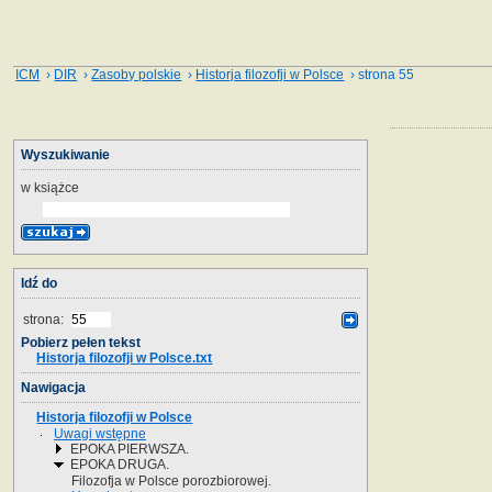
ICM
›
DIR
›
Zasoby polskie
›
Historja filozofji w Polsce
› strona 55
Wyszukiwanie
w książce
Idź do
strona:
Pobierz pełen tekst
Historja filozofji w Polsce.txt
Nawigacja
Historja filozofji w Polsce
Uwagi wstępne
EPOKA PIERWSZA.
EPOKA DRUGA.
Filozofja w Polsce porozbiorowej.