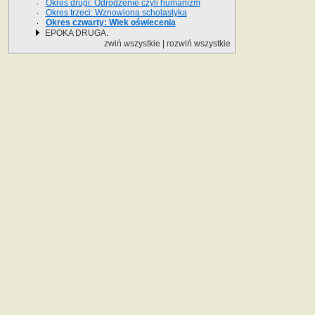
Okres drugi: Odrodzenie czyli humanizm
Okres trzeci: Wznowiona scholastyka
Okres czwarty: Wiek oświecenia
EPOKA DRUGA.
zwiń wszystkie
|
rozwiń wszystkie