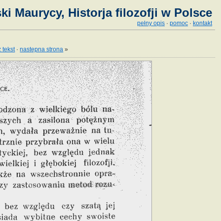
ki Maurycy, Historja filozofji w Polsce
pełny opis
·
pomoc
·
kontakt
 tekst
·
następna strona
»