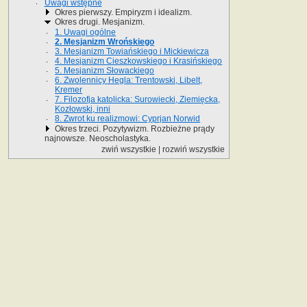
Uwagi wstępne
Okres pierwszy. Empiryzm i idealizm.
Okres drugi. Mesjanizm.
1. Uwagi ogólne
2. Mesjanizm Wrońskiego
3. Mesjanizm Towiańskiego i Mickiewicza
4. Mesjanizm Cieszkowskiego i Krasińskiego
5. Mesjanizm Słowackiego
6. Zwolennicy Hegla: Trentowski, Libelt,
Kremer
7. Filozofja katolicka: Surowiecki, Ziemięcka,
Kozłowski, inni
8. Zwrot ku realizmowi: Cyprjan Norwid
Okres trzeci. Pozytywizm. Rozbieżne prądy
najnowsze. Neoscholastyka.
zwiń wszystkie
|
rozwiń wszystkie