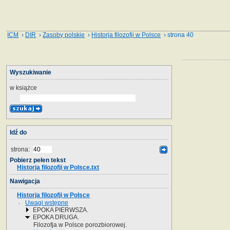
ICM
›
DIR
›
Zasoby polskie
›
Historja filozofji w Polsce
› strona 40
Wyszukiwanie
w książce
Idź do
strona:
Pobierz pełen tekst
Historja filozofji w Polsce.txt
Nawigacja
Historja filozofji w Polsce
Uwagi wstępne
EPOKA PIERWSZA.
EPOKA DRUGA.
Filozofja w Polsce porozbiorowej.