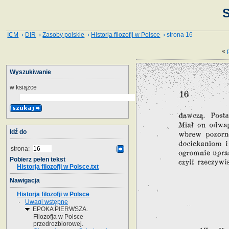
S
ICM
›
DIR
›
Zasoby polskie
›
Historja filozofji w Polsce
› strona 16
«
Wyszukiwanie
w książce
Idź do
strona:
Pobierz pełen tekst
Historja filozofji w Polsce.txt
Nawigacja
Historja filozofji w Polsce
Uwagi wstępne
EPOKA PIERWSZA.
Filozofja w Polsce
przedrozbiorowej.