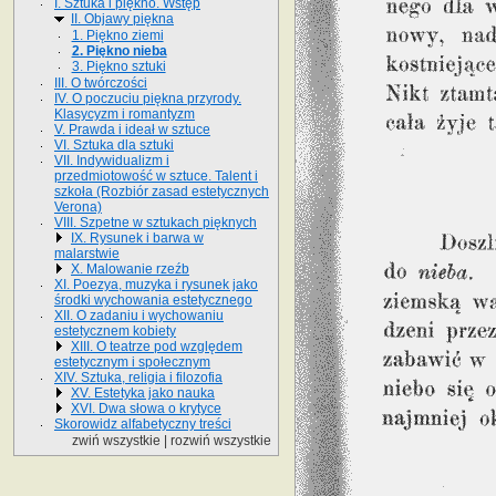
I. Sztuka i piękno. Wstęp
II. Objawy piękna
1. Piękno ziemi
2. Piękno nieba
3. Piękno sztuki
III. O twórczości
IV. O poczuciu piękna przyrody.
Klasycyzm i romantyzm
V. Prawda i ideał w sztuce
VI. Sztuka dla sztuki
VII. Indywidualizm i
przedmiotowość w sztuce. Talent i
szkoła (Rozbiór zasad estetycznych
Verona)
VIII. Szpetne w sztukach pięknych
IX. Rysunek i barwa w
malarstwie
X. Malowanie rzeźb
XI. Poezya, muzyka i rysunek jako
środki wychowania estetycznego
XII. O zadaniu i wychowaniu
estetycznem kobiety
XIII. O teatrze pod względem
estetycznym i społecznym
XIV. Sztuka, religia i filozofia
XV. Estetyka jako nauka
XVI. Dwa słowa o krytyce
Skorowidz alfabetyczny treści
zwiń wszystkie
|
rozwiń wszystkie