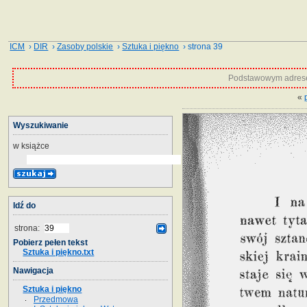
ICM
›
DIR
›
Zasoby polskie
›
Sztuka i piękno
› strona 39
Podstawowym adrese
«
Wyszukiwanie
w książce
Idź do
strona:
Pobierz pełen tekst
Sztuka i piękno.txt
Nawigacja
Sztuka i piękno
Przedmowa