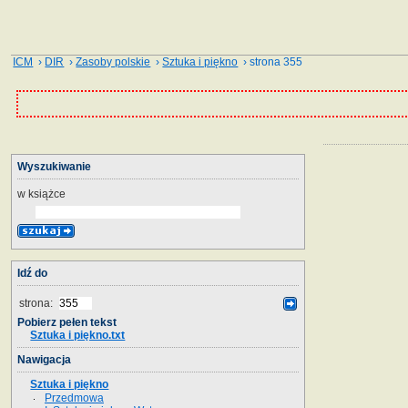
ICM
›
DIR
›
Zasoby polskie
›
Sztuka i piękno
› strona 355
Wyszukiwanie
w książce
Idź do
strona:
Pobierz pełen tekst
Sztuka i piękno.txt
Nawigacja
Sztuka i piękno
Przedmowa