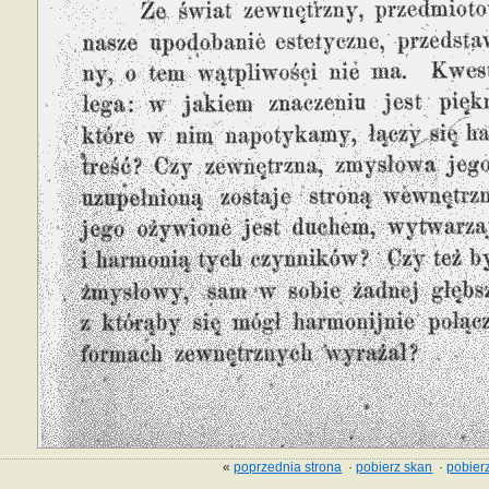
«
poprzednia strona
·
pobierz skan
·
pobierz