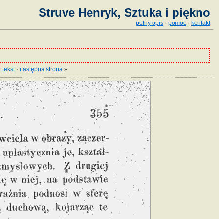
Struve Henryk, Sztuka i piękno
pełny opis
·
pomoc
·
kontakt
 tekst
·
następna strona
»