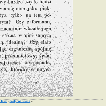
 tekst
·
następna strona
»