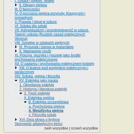
I. Sztuka i piękno. Wstęp
II. Objawy piękna
III. O twórczości
IV. O poczuciu piękna przyrody. Klasycyzm i
romantyzm
V. Prawda i ideał w sztuce
VI. Sztuka dla sztuki
VII. Indywidualizm i przedmiotowość w sztuce.
Talent i szkoła (Rozbiór zasad estetycznych
Verona)
VIII. Szpetne w sztukach pięknych
IX. Rysunek i barwa w malarstwie
X. Malowanie rzeźb
XI. Poezya, muzyka i rysunek jako środki
wychowania estetycznego
XII. O zadaniu i wychowaniu estetycznem kobiety
XIII. O teatrze pod względem estetycznym i
społecznym
XIV. Sztuka, religia i filozofia
XV. Estetyka jako nauka
1. Określenie estetyki
2. Historya i literatura estetyki
3. Treść estetyki
A. Estetyka ogólna
B. Estetyka szczegółowa
a. Psychologia piękna
b. Metafizyka piękna
c. Filozofia sztuki
XVI. Dwa słowa o krytyce
Skorowidz alfabetyczny treści
zwiń wszystkie
|
rozwiń wszystkie