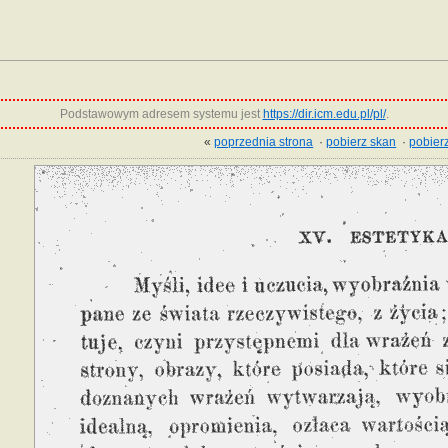
Podstawowym adresem systemu jest
https://dir.icm.edu.pl/pl/
.
«
poprzednia strona
·
pobierz skan
·
pobierz