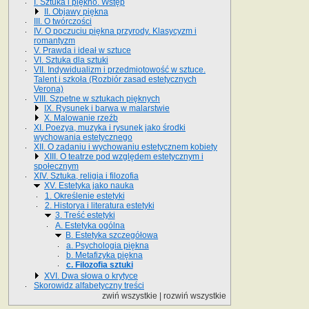
I. Sztuka i piękno. Wstęp
II. Objawy piękna
III. O twórczości
IV. O poczuciu piękna przyrody. Klasycyzm i
romantyzm
V. Prawda i ideał w sztuce
VI. Sztuka dla sztuki
VII. Indywidualizm i przedmiotowość w sztuce.
Talent i szkoła (Rozbiór zasad estetycznych
Verona)
VIII. Szpetne w sztukach pięknych
IX. Rysunek i barwa w malarstwie
X. Malowanie rzeźb
XI. Poezya, muzyka i rysunek jako środki
wychowania estetycznego
XII. O zadaniu i wychowaniu estetycznem kobiety
XIII. O teatrze pod względem estetycznym i
społecznym
XIV. Sztuka, religia i filozofia
XV. Estetyka jako nauka
1. Określenie estetyki
2. Historya i literatura estetyki
3. Treść estetyki
A. Estetyka ogólna
B. Estetyka szczegółowa
a. Psychologia piękna
b. Metafizyka piękna
c. Filozofia sztuki
XVI. Dwa słowa o krytyce
Skorowidz alfabetyczny treści
zwiń wszystkie
|
rozwiń wszystkie