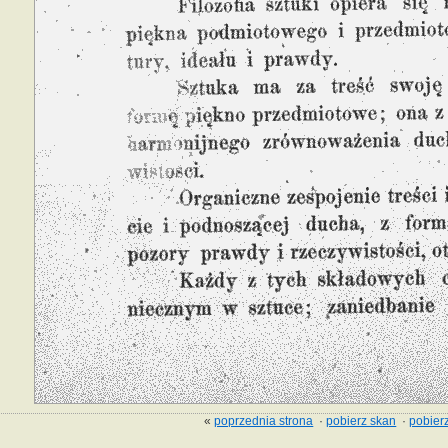
«
poprzednia strona
·
pobierz skan
·
pobierz