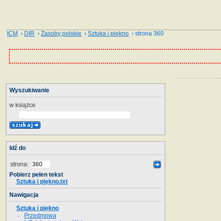
ICM
›
DIR
›
Zasoby polskie
›
Sztuka i piękno
› strona 360
Wyszukiwanie
w książce
Idź do
strona:
Pobierz pełen tekst
Sztuka i piękno.txt
Nawigacja
Sztuka i piękno
Przedmowa