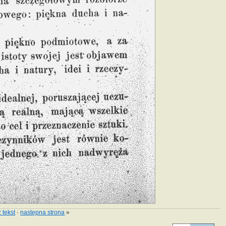
 tekst
·
następna strona
»