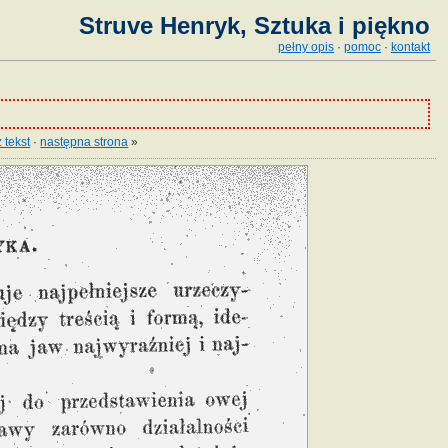
Struve Henryk, Sztuka i piękno
pełny opis
·
pomoc
·
kontakt
 tekst
·
następna strona
»