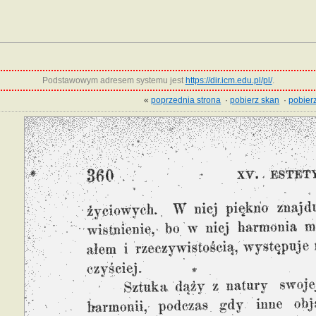
Podstawowym adresem systemu jest
https://dir.icm.edu.pl/pl/
.
«
poprzednia strona
·
pobierz skan
·
pobierz