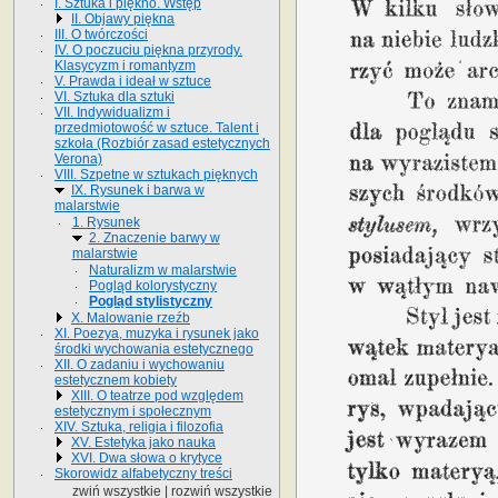
I. Sztuka i piękno. Wstęp
II. Objawy piękna
III. O twórczości
IV. O poczuciu piękna przyrody.
Klasycyzm i romantyzm
V. Prawda i ideał w sztuce
VI. Sztuka dla sztuki
VII. Indywidualizm i
przedmiotowość w sztuce. Talent i
szkoła (Rozbiór zasad estetycznych
Verona)
VIII. Szpetne w sztukach pięknych
IX. Rysunek i barwa w
malarstwie
1. Rysunek
2. Znaczenie barwy w
malarstwie
Naturalizm w malarstwie
Pogląd kolorystyczny
Pogląd stylistyczny
X. Malowanie rzeźb
XI. Poezya, muzyka i rysunek jako
środki wychowania estetycznego
XII. O zadaniu i wychowaniu
estetycznem kobiety
XIII. O teatrze pod względem
estetycznym i społecznym
XIV. Sztuka, religia i filozofia
XV. Estetyka jako nauka
XVI. Dwa słowa o krytyce
Skorowidz alfabetyczny treści
zwiń wszystkie
|
rozwiń wszystkie