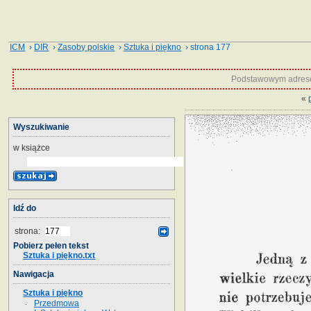
ICM
›
DIR
›
Zasoby polskie
›
Sztuka i piękno
› strona 177
Podstawowym adrese
«
Wyszukiwanie
w książce
Idź do
strona:
Pobierz pełen tekst
Sztuka i piękno.txt
Nawigacja
Sztuka i piękno
Przedmowa