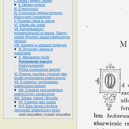
I. Sztuka i piękno. Wstęp
II. Objawy piękna
III. O twórczości
IV. O poczuciu piękna przyrody.
Klasycyzm i romantyzm
V. Prawda i ideał w sztuce
VI. Sztuka dla sztuki
VII. Indywidualizm i
przedmiotowość w sztuce. Talent i
szkoła (Rozbiór zasad estetycznych
Verona)
VIII. Szpetne w sztukach pięknych
IX. Rysunek i barwa w
malarstwie
X. Malowanie rzeźb
Postawienie kwestyi
Historya kwestyi
Próba rozwiązania kwestyi
XI. Poezya, muzyka i rysunek jako
środki wychowania estetycznego
XII. O zadaniu i wychowaniu
estetycznem kobiety
XIII. O teatrze pod względem
estetycznym i społecznym
XIV. Sztuka, religia i filozofia
XV. Estetyka jako nauka
XVI. Dwa słowa o krytyce
Skorowidz alfabetyczny treści
zwiń wszystkie
|
rozwiń wszystkie