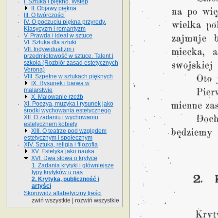
I. Sztuka i piękno. Wstęp
II. Objawy piękna
III. O twórczości
IV. O poczuciu piękna przyrody.
Klasycyzm i romantyzm
V. Prawda i ideał w sztuce
VI. Sztuka dla sztuki
VII. Indywidualizm i
przedmiotowość w sztuce. Talent i
szkoła (Rozbiór zasad estetycznych
Verona)
VIII. Szpetne w sztukach pięknych
IX. Rysunek i barwa w
malarstwie
X. Malowanie rzeźb
XI. Poezya, muzyka i rysunek jako
środki wychowania estetycznego
XII. O zadaniu i wychowaniu
estetycznem kobiety
XIII. O teatrze pod względem
estetycznym i społecznym
XIV. Sztuka, religia i filozofia
XV. Estetyka jako nauka
XVI. Dwa słowa o krytyce
1. Zadania krytyki i główniejsze
typy krytyków u nas
2. Krytyka, publiczność i
artyści
Skorowidz alfabetyczny treści
zwiń wszystkie
|
rozwiń wszystkie