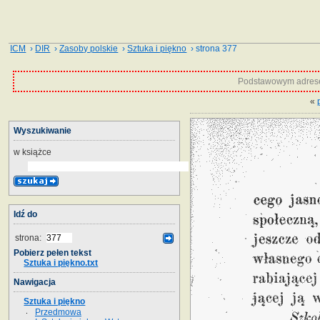
ICM
›
DIR
›
Zasoby polskie
›
Sztuka i piękno
› strona 377
Podstawowym adrese
«
Wyszukiwanie
w książce
Idź do
strona:
Pobierz pełen tekst
Sztuka i piękno.txt
Nawigacja
Sztuka i piękno
Przedmowa