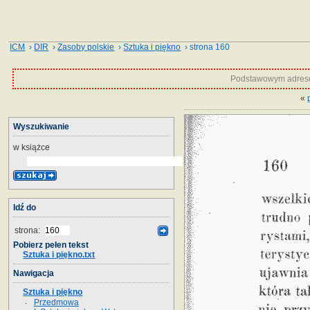
ICM
›
DIR
›
Zasoby polskie
›
Sztuka i piękno
› strona 160
Podstawowym adrese
«
Wyszukiwanie
w książce
Idź do
strona:
Pobierz pełen tekst
Sztuka i piękno.txt
Nawigacja
Sztuka i piękno
Przedmowa