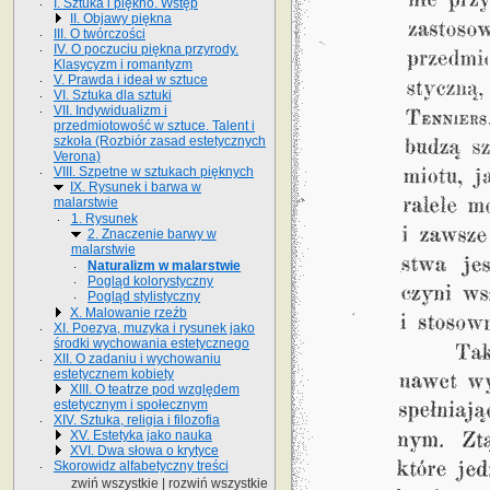
I. Sztuka i piękno. Wstęp
II. Objawy piękna
III. O twórczości
IV. O poczuciu piękna przyrody.
Klasycyzm i romantyzm
V. Prawda i ideał w sztuce
VI. Sztuka dla sztuki
VII. Indywidualizm i
przedmiotowość w sztuce. Talent i
szkoła (Rozbiór zasad estetycznych
Verona)
VIII. Szpetne w sztukach pięknych
IX. Rysunek i barwa w
malarstwie
1. Rysunek
2. Znaczenie barwy w
malarstwie
Naturalizm w malarstwie
Pogląd kolorystyczny
Pogląd stylistyczny
X. Malowanie rzeźb
XI. Poezya, muzyka i rysunek jako
środki wychowania estetycznego
XII. O zadaniu i wychowaniu
estetycznem kobiety
XIII. O teatrze pod względem
estetycznym i społecznym
XIV. Sztuka, religia i filozofia
XV. Estetyka jako nauka
XVI. Dwa słowa o krytyce
Skorowidz alfabetyczny treści
zwiń wszystkie
|
rozwiń wszystkie