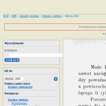
ICM
›
DIR
›
Zasoby polskie
›
Sztuka i piękno
› strona 263
Podstawowym adrese
«
Wyszukiwanie
w książce
Idź do
strona:
Pobierz pełen tekst
Sztuka i piękno.txt
Nawigacja
Sztuka i piękno
Przedmowa