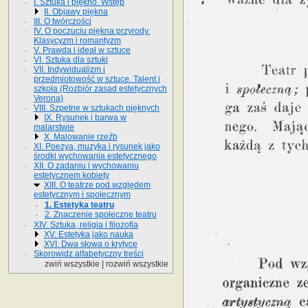
I. Sztuka i piękno. Wstęp
II. Objawy piękna
III. O twórczości
IV. O poczuciu piękna przyrody.
Klasycyzm i romantyzm
V. Prawda i ideał w sztuce
VI. Sztuka dla sztuki
VII. Indywidualizm i
przedmiotowość w sztuce. Talent i
szkoła (Rozbiór zasad estetycznych
Verona)
VIII. Szpetne w sztukach pięknych
IX. Rysunek i barwa w
malarstwie
X. Malowanie rzeźb
XI. Poezya, muzyka i rysunek jako
środki wychowania estetycznego
XII. O zadaniu i wychowaniu
estetycznem kobiety
XIII. O teatrze pod względem
estetycznym i społecznym
1. Estetyka teatru
2. Znaczenie społeczne teatru
XIV. Sztuka, religia i filozofia
XV. Estetyka jako nauka
XVI. Dwa słowa o krytyce
Skorowidz alfabetyczny treści
zwiń wszystkie
|
rozwiń wszystkie