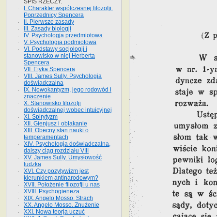
SPIS RZECZY.
I. Charakter współczesnej filozofji.
Poprzednicy Spencera
II. Pierwsze zasady
III. Zasady biologji
IV. Psychologja przedmiotowa
V. Psychologja podmiotowa
VI. Podstawy socjologji i
stanowisko w niej Herberta
Spencera
VII. Etyka Spencera
VIII. James Sully. Psychologja
doświadczalna
IX. Nowokantyzm, jego rodowód i
znaczenie
X. Stanowisko filozofji
doświadczalnej wobec intuicyjnej
XI. Spirytyzm
XII. Gienjusz i obłąkanie
XIII. Obecny stan nauki o
temperamentach
XIV. Psychologja doświadczalna,
dalszy ciąg rozdziału VIII
XV. James Sully. Umysłowość
ludzka
XVI. Czy pozytywizm jest
kierunkiem antinarodowym?
XVII. Położenie filozofji u nas
XVIII. Psychogieneza
XIX. Angelo Mosso. Strach
XX. Angelo Mosso. Znużenie
XXI. Nowa teorja uczuć