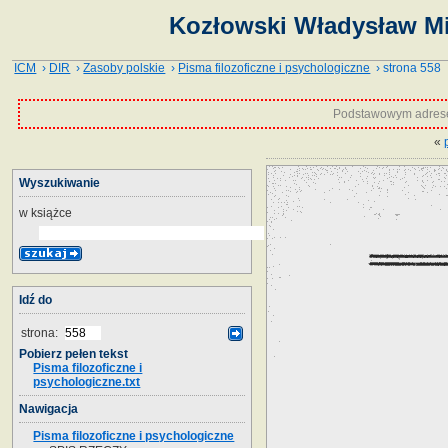
Kozłowski Władysław Mie
ICM
›
DIR
›
Zasoby polskie
›
Pisma filozoficzne i psychologiczne
› strona 558
Podstawowym adrese
«
Wyszukiwanie
w książce
Idź do
strona:
Pobierz pełen tekst
Pisma filozoficzne i
psychologiczne.txt
Nawigacja
Pisma filozoficzne i psychologiczne