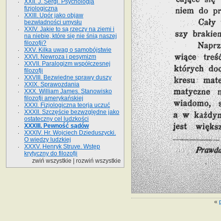
XXII. J. Sergi. Psychologja
fizjologiczna
XXIII. Upór jako objaw
bezwładności umysłu
XXIV. Jakie to są rzeczy na ziemi i
na niebie, które się nie śnią naszej
filozofji?
XXV. Kilka uwag o samobójstwie
XXVI. Newroza i pesymizm
XXVII. Paralogizm współczesnej
filozofji
XXVIII. Bezwiedne sprawy duszy
XXIX. Sprawozdania
XXX. William James. Stanowisko
filozofji amerykańskiej
XXXI. Fizjologiczna teorja uczuć
XXXII. Szczęście bezwzględne jako
ostateczny cel ludzkości
XXXIII. Pewność sądów
XXXIV. Hr. Wojciech Dzieduszycki.
O wiedzy ludzkiej
XXXV. Henryk Struve. Wstęp
krytyczny do filozofji
zwiń wszystkie
|
rozwiń wszystkie
«