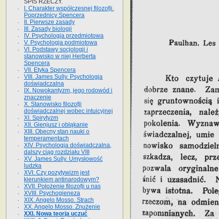
SPIS RZECZY.
I. Charakter współczesnej filozofji.
Poprzednicy Spencera
II. Pierwsze zasady
III. Zasady biologji
IV. Psychologja przedmiotowa
V. Psychologja podmiotowa
VI. Podstawy socjologji i
stanowisko w niej Herberta
Spencera
VII. Etyka Spencera
VIII. James Sully. Psychologja
doświadczalna
IX. Nowokantyzm, jego rodowód i
znaczenie
X. Stanowisko filozofji
doświadczalnej wobec intuicyjnej
XI. Spirytyzm
XII. Gienjusz i obłąkanie
XIII. Obecny stan nauki o
temperamentach
XIV. Psychologja doświadczalna,
dalszy ciąg rozdziału VIII
XV. James Sully. Umysłowość
ludzka
XVI. Czy pozytywizm jest
kierunkiem antinarodowym?
XVII. Położenie filozofji u nas
XVIII. Psychogieneza
XIX. Angelo Mosso. Strach
XX. Angelo Mosso. Znużenie
XXI. Nowa teorja uczuć