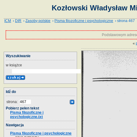
Kozłowski Władysław Mie
ICM
›
DIR
›
Zasoby polskie
›
Pisma filozoficzne i psychologiczne
› strona 467
Podstawowym adrese
«
Wyszukiwanie
w książce
Idź do
strona:
Pobierz pełen tekst
Pisma filozoficzne i
psychologiczne.txt
Nawigacja
Pisma filozoficzne i psychologiczne