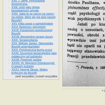
XXII. J. Sergi. Psychologja
fizjologiczna
XXIII. Upór jako objaw
bezwładności umysłu
XXIV. Jakie to są rzeczy na ziemi i
na niebie, które się nie śnią naszej
filozofji?
XXV. Kilka uwag o samobójstwie
XXVI. Newroza i pesymizm
XXVII. Paralogizm współczesnej
filozofji
XXVIII. Bezwiedne sprawy duszy
XXIX. Sprawozdania
XXX. William James. Stanowisko
filozofji amerykańskiej
XXXI. Fizjologiczna teorja uczuć
XXXII. Szczęście bezwzględne jako
ostateczny cel ludzkości
XXXIII. Pewność sądów
XXXIV. Hr. Wojciech Dzieduszycki.
O wiedzy ludzkiej
XXXV. Henryk Struve. Wstęp
krytyczny do filozofji
zwiń wszystkie
|
rozwiń wszystkie
«