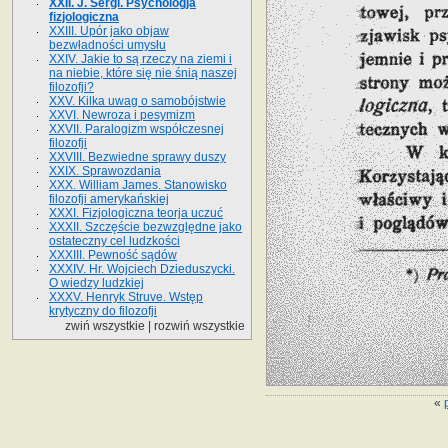
XXII. J. Sergi. Psychologja
fizjologiczna
XXIII. Upór jako objaw
bezwładności umysłu
XXIV. Jakie to są rzeczy na ziemi i
na niebie, które się nie śnią naszej
filozofji?
XXV. Kilka uwag o samobójstwie
XXVI. Newroza i pesymizm
XXVII. Paralogizm współczesnej
filozofji
XXVIII. Bezwiedne sprawy duszy
XXIX. Sprawozdania
XXX. William James. Stanowisko
filozofji amerykańskiej
XXXI. Fizjologiczna teorja uczuć
XXXII. Szczęście bezwzględne jako
ostateczny cel ludzkości
XXXIII. Pewność sądów
XXXIV. Hr. Wojciech Dzieduszycki.
O wiedzy ludzkiej
XXXV. Henryk Struve. Wstęp
krytyczny do filozofji
zwiń wszystkie
|
rozwiń wszystkie
«