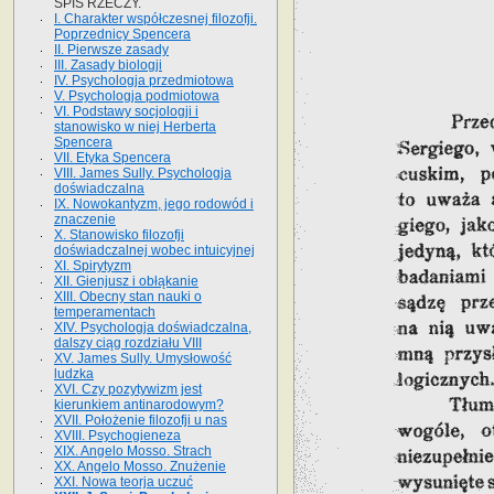
SPIS RZECZY.
I. Charakter współczesnej filozofji.
Poprzednicy Spencera
II. Pierwsze zasady
III. Zasady biologji
IV. Psychologja przedmiotowa
V. Psychologja podmiotowa
VI. Podstawy socjologji i
stanowisko w niej Herberta
Spencera
VII. Etyka Spencera
VIII. James Sully. Psychologja
doświadczalna
IX. Nowokantyzm, jego rodowód i
znaczenie
X. Stanowisko filozofji
doświadczalnej wobec intuicyjnej
XI. Spirytyzm
XII. Gienjusz i obłąkanie
XIII. Obecny stan nauki o
temperamentach
XIV. Psychologja doświadczalna,
dalszy ciąg rozdziału VIII
XV. James Sully. Umysłowość
ludzka
XVI. Czy pozytywizm jest
kierunkiem antinarodowym?
XVII. Położenie filozofji u nas
XVIII. Psychogieneza
XIX. Angelo Mosso. Strach
XX. Angelo Mosso. Znużenie
XXI. Nowa teorja uczuć