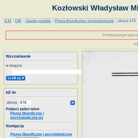
Kozłowski Władysław Mie
ICM
›
DIR
›
Zasoby polskie
›
Pisma filozoficzne i psychologiczne
› strona 476
Podstawowym adrese
«
Wyszukiwanie
w książce
Idź do
strona:
Pobierz pełen tekst
Pisma filozoficzne i
psychologiczne.txt
Nawigacja
Pisma filozoficzne i psychologiczne