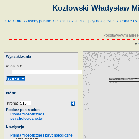
Kozłowski Władysław Mie
ICM
›
DIR
›
Zasoby polskie
›
Pisma filozoficzne i psychologiczne
› strona 516
Podstawowym adrese
«
Wyszukiwanie
w książce
Idź do
strona:
Pobierz pełen tekst
Pisma filozoficzne i
psychologiczne.txt
Nawigacja
Pisma filozoficzne i psychologiczne