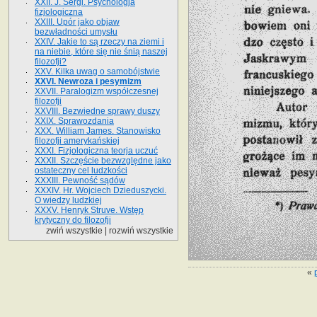
XXII. J. Sergi. Psychologja
fizjologiczna
XXIII. Upór jako objaw
bezwładności umysłu
XXIV. Jakie to są rzeczy na ziemi i
na niebie, które się nie śnią naszej
filozofji?
XXV. Kilka uwag o samobójstwie
XXVI. Newroza i pesymizm
XXVII. Paralogizm współczesnej
filozofji
XXVIII. Bezwiedne sprawy duszy
XXIX. Sprawozdania
XXX. William James. Stanowisko
filozofji amerykańskiej
XXXI. Fizjologiczna teorja uczuć
XXXII. Szczęście bezwzględne jako
ostateczny cel ludzkości
XXXIII. Pewność sądów
XXXIV. Hr. Wojciech Dzieduszycki.
O wiedzy ludzkiej
XXXV. Henryk Struve. Wstęp
krytyczny do filozofji
zwiń wszystkie
|
rozwiń wszystkie
«