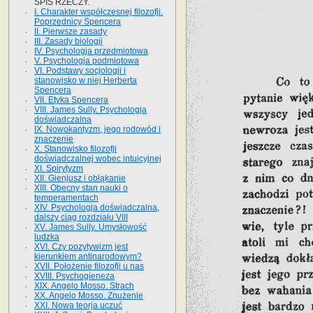
SPIS RZECZY.
I. Charakter współczesnej filozofji.
Poprzednicy Spencera
II. Pierwsze zasady
III. Zasady biologji
IV. Psychologja przedmiotowa
V. Psychologja podmiotowa
VI. Podstawy socjologji i
stanowisko w niej Herberta
Spencera
VII. Etyka Spencera
VIII. James Sully. Psychologja
doświadczalna
IX. Nowokantyzm, jego rodowód i
znaczenie
X. Stanowisko filozofji
doświadczalnej wobec intuicyjnej
XI. Spirytyzm
XII. Gienjusz i obłąkanie
XIII. Obecny stan nauki o
temperamentach
XIV. Psychologja doświadczalna,
dalszy ciąg rozdziału VIII
XV. James Sully. Umysłowość
ludzka
XVI. Czy pozytywizm jest
kierunkiem antinarodowym?
XVII. Położenie filozofji u nas
XVIII. Psychogieneza
XIX. Angelo Mosso. Strach
XX. Angelo Mosso. Znużenie
XXI. Nowa teorja uczuć