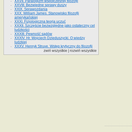
XXVII. Paralogizm współczesnej filozofji
XXVIII. Bezwiedne sprawy duszy
XXIX. Sprawozdania
XXX. William James. Stanowisko filozofji
amerykańskiej
XXXI. Fizjologiczna teorja uczuć
XXXII. Szczęście bezwzględne jako ostateczny cel
ludzkości
XXXIII. Pewność sądów
XXXIV. Hr. Wojciech Dzieduszycki. O wiedzy
ludzkiej
XXXV. Henryk Struve. Wstęp krytyczny do filozofji
zwiń wszystkie
|
rozwiń wszystkie