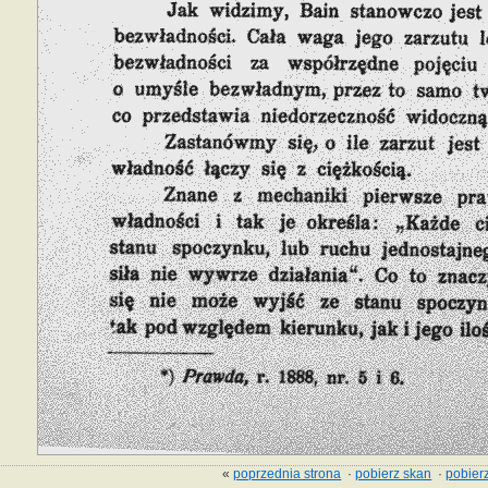
«
poprzednia strona
·
pobierz skan
·
pobierz