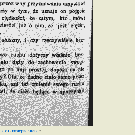
 tekst
·
następna strona
»