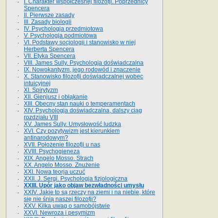
I. Charakter współczesnej filozofji. Poprzednicy
Spencera
II. Pierwsze zasady
III. Zasady biologji
IV. Psychologja przedmiotowa
V. Psychologja podmiotowa
VI. Podstawy socjologji i stanowisko w niej
Herberta Spencera
VII. Etyka Spencera
VIII. James Sully. Psychologja doświadczalna
IX. Nowokantyzm, jego rodowód i znaczenie
X. Stanowisko filozofji doświadczalnej wobec
intuicyjnej
XI. Spirytyzm
XII. Gienjusz i obłąkanie
XIII. Obecny stan nauki o temperamentach
XIV. Psychologja doświadczalna, dalszy ciąg
rozdziału VIII
XV. James Sully. Umysłowość ludzka
XVI. Czy pozytywizm jest kierunkiem
antinarodowym?
XVII. Położenie filozofji u nas
XVIII. Psychogieneza
XIX. Angelo Mosso. Strach
XX. Angelo Mosso. Znużenie
XXI. Nowa teorja uczuć
XXII. J. Sergi. Psychologja fizjologiczna
XXIII. Upór jako objaw bezwładności umysłu
XXIV. Jakie to są rzeczy na ziemi i na niebie, które
się nie śnią naszej filozofji?
XXV. Kilka uwag o samobójstwie
XXVI. Newroza i pesymizm