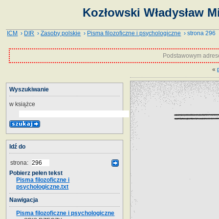
Kozłowski Władysław Mie
ICM
›
DIR
›
Zasoby polskie
›
Pisma filozoficzne i psychologiczne
› strona 296
Podstawowym adrese
«
Wyszukiwanie
w książce
Idź do
strona:
Pobierz pełen tekst
Pisma filozoficzne i
psychologiczne.txt
Nawigacja
Pisma filozoficzne i psychologiczne