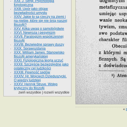
XXII. J. Sergi. Psychologja
fizjologiczna
XXIII. Upór jako objaw
bezwładności umysłu
XXIV. Jakie to są rzeczy na ziemi i
na niebie, które się nie śnią naszej
filozofji?
XXV. Kilka uwag o samobójstwie
XXVI. Newroza i pesymizm
XXVII. Paralogizm współczesnej
filozofji
XXVIII. Bezwiedne sprawy duszy
XXIX. Sprawozdania
XXX. William James. Stanowisko
filozofji amerykańskiej
XXXI. Fizjologiczna teorja uczuć
XXXII. Szczęście bezwzględne jako
ostateczny cel ludzkości
XXXIII. Pewność sądów
XXXIV. Hr. Wojciech Dzieduszycki.
O wiedzy ludzkiej
XXXV. Henryk Struve. Wstęp
krytyczny do filozofji
zwiń wszystkie
|
rozwiń wszystkie
«