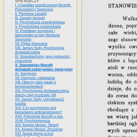
SPIS RZECZY.
I. Charakter współczesnej filozofji.
Poprzednicy Spencera
II. Pierwsze zasady
III. Zasady biologji
IV. Psychologja przedmiotowa
V. Psychologja podmiotowa
VI. Podstawy socjologji i
stanowisko w niej Herberta
Spencera
VII. Etyka Spencera
VIII. James Sully. Psychologja
doświadczalna
IX. Nowokantyzm, jego rodowód i
znaczenie
X. Stanowisko filozofji
doświadczalnej wobec intuicyjnej
XI. Spirytyzm
XII. Gienjusz i obłąkanie
XIII. Obecny stan nauki o
temperamentach
XIV. Psychologja doświadczalna,
dalszy ciąg rozdziału VIII
XV. James Sully. Umysłowość
ludzka
XVI. Czy pozytywizm jest
kierunkiem antinarodowym?
XVII. Położenie filozofji u nas
XVIII. Psychogieneza
XIX. Angelo Mosso. Strach
XX. Angelo Mosso. Znużenie
XXI. Nowa teorja uczuć