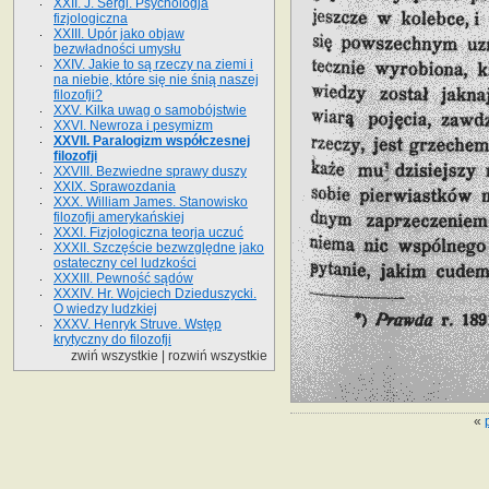
XXII. J. Sergi. Psychologja
fizjologiczna
XXIII. Upór jako objaw
bezwładności umysłu
XXIV. Jakie to są rzeczy na ziemi i
na niebie, które się nie śnią naszej
filozofji?
XXV. Kilka uwag o samobójstwie
XXVI. Newroza i pesymizm
XXVII. Paralogizm współczesnej
filozofji
XXVIII. Bezwiedne sprawy duszy
XXIX. Sprawozdania
XXX. William James. Stanowisko
filozofji amerykańskiej
XXXI. Fizjologiczna teorja uczuć
XXXII. Szczęście bezwzględne jako
ostateczny cel ludzkości
XXXIII. Pewność sądów
XXXIV. Hr. Wojciech Dzieduszycki.
O wiedzy ludzkiej
XXXV. Henryk Struve. Wstęp
krytyczny do filozofji
zwiń wszystkie
|
rozwiń wszystkie
«