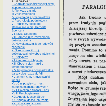
SPIS RZECZY.
I. Charakter współczesnej filozofji.
Poprzednicy Spencera
II. Pierwsze zasady
III. Zasady biologji
IV. Psychologja przedmiotowa
V. Psychologja podmiotowa
VI. Podstawy socjologji i
stanowisko w niej Herberta
Spencera
VII. Etyka Spencera
VIII. James Sully. Psychologja
doświadczalna
IX. Nowokantyzm, jego rodowód i
znaczenie
X. Stanowisko filozofji
doświadczalnej wobec intuicyjnej
XI. Spirytyzm
XII. Gienjusz i obłąkanie
XIII. Obecny stan nauki o
temperamentach
XIV. Psychologja doświadczalna,
dalszy ciąg rozdziału VIII
XV. James Sully. Umysłowość
ludzka
XVI. Czy pozytywizm jest
kierunkiem antinarodowym?
XVII. Położenie filozofji u nas
XVIII. Psychogieneza
XIX. Angelo Mosso. Strach
XX. Angelo Mosso. Znużenie
XXI. Nowa teorja uczuć