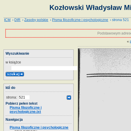
Kozłowski Władysław Mie
ICM
›
DIR
›
Zasoby polskie
›
Pisma filozoficzne i psychologiczne
› strona 521
Podstawowym adrese
«
Wyszukiwanie
w książce
Idź do
strona:
Pobierz pełen tekst
Pisma filozoficzne i
psychologiczne.txt
Nawigacja
Pisma filozoficzne i psychologiczne