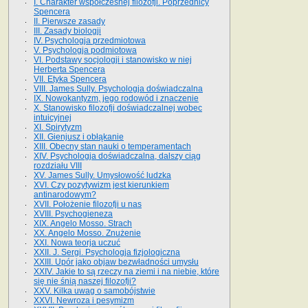
I. Charakter współczesnej filozofji. Poprzednicy
Spencera
II. Pierwsze zasady
III. Zasady biologji
IV. Psychologja przedmiotowa
V. Psychologja podmiotowa
VI. Podstawy socjologji i stanowisko w niej
Herberta Spencera
VII. Etyka Spencera
VIII. James Sully. Psychologja doświadczalna
IX. Nowokantyzm, jego rodowód i znaczenie
X. Stanowisko filozofji doświadczalnej wobec
intuicyjnej
XI. Spirytyzm
XII. Gienjusz i obłąkanie
XIII. Obecny stan nauki o temperamentach
XIV. Psychologja doświadczalna, dalszy ciąg
rozdziału VIII
XV. James Sully. Umysłowość ludzka
XVI. Czy pozytywizm jest kierunkiem
antinarodowym?
XVII. Położenie filozofji u nas
XVIII. Psychogieneza
XIX. Angelo Mosso. Strach
XX. Angelo Mosso. Znużenie
XXI. Nowa teorja uczuć
XXII. J. Sergi. Psychologja fizjologiczna
XXIII. Upór jako objaw bezwładności umysłu
XXIV. Jakie to są rzeczy na ziemi i na niebie, które
się nie śnią naszej filozofji?
XXV. Kilka uwag o samobójstwie
XXVI. Newroza i pesymizm