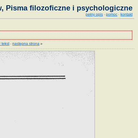
 Pisma filozoficzne i psychologiczne
pełny opis
·
pomoc
·
kontakt
 tekst
·
następna strona
»