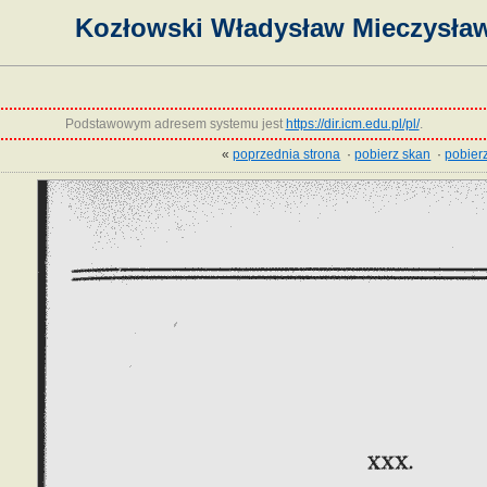
Kozłowski Władysław Mieczysław,
Podstawowym adresem systemu jest
https://dir.icm.edu.pl/pl/
.
«
poprzednia strona
·
pobierz skan
·
pobierz