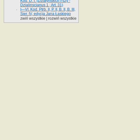
Kod. D. I. (Działyńskich I-szy -
Dzialinscianus 1.; Art. 31)
I—VI. Kod. Ptrb. II, P. II, B. II, B. III,
Sier. IV, edycja Jana Łaskiego
zwiń wszystkie
|
rozwiń wszystkie