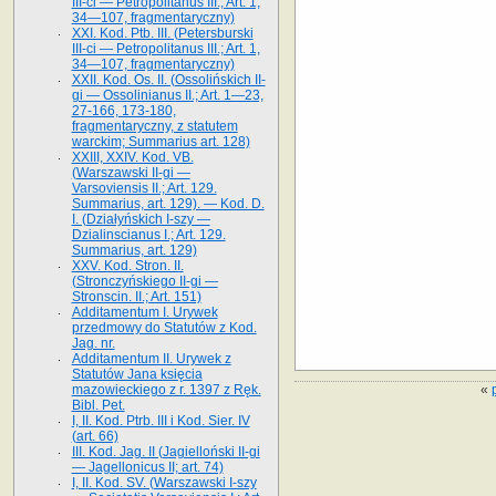
III-ci — Petropolitanus III.; Art. 1,
34—107, fragmentaryczny)
XXI. Kod. Ptb. III. (Petersburski
III-ci — Petropolitanus III.; Art. 1,
34—107, fragmentaryczny)
XXII. Kod. Os. II. (Ossolińskich II-
gi — Ossolinianus II.; Art. 1—23,
27-166, 173-180,
fragmentaryczny, z statutem
warckim; Summarius art. 128)
XXIII, XXIV. Kod. VB.
(Warszawski II-gi —
Varsoviensis II.; Art. 129.
Summarius, art. 129). — Kod. D.
I. (Działyńskich I-szy —
Dzialinscianus I.; Art. 129.
Summarius, art. 129)
XXV. Kod. Stron. II.
(Stronczyńskiego II-gi —
Stronscin. II.; Art. 151)
Additamentum I. Urywek
przedmowy do Statutów z Kod.
Jag. nr.
Additamentum II. Urywek z
Statutów Jana księcia
«
mazowieckiego z r. 1397 z Ręk.
Bibl. Pet.
I, II. Kod. Ptrb. III i Kod. Sier. IV
(art. 66)
III. Kod. Jag. II (Jagielloński II-gi
— Jagellonicus II; art. 74)
I, II. Kod. SV. (Warszawski I-szy