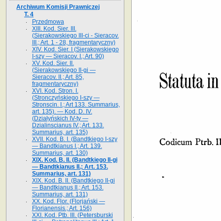
Archiwum Komisji Prawniczej
T. 4
Przedmowa
XIII. Kod. Sier. III.
(Sierakowskiego III-ci - Sieracov.
III.; Art. 1 - 28, fragmentaryczny)
XIV. Kod. Sier. I (Sierakowskiego
I-szy — Sieracov. I.; Art. 90)
XV. Kod. Sier. II.
(Sierakowskiego II-gi —
Sieracov. II.; Art. 85,
fragmentaryczny)
XVI. Kod. Stron. I.
(Stronczyńskiego I-szy —
Stronscin. I.; Art 133. Summarius,
art. 135). — Kod. D. IV.
(Działyńskich IV-ty —
Dzialinscianus IV.; Art. 133.
Summarius, art. 135)
XVII. Kod. B. I. (Bandtkiego I-szy
— Bandtkianus I.; Art. 139.
Summarius, art. 130)
XIX. Kod. B. II. (Bandtkiego II-gi
— Bandtkianus II.; Art. 153.
Summarius, art. 131)
XIX. Kod. B. II. (Bandtkiego II-gi
— Bandtkianus II.; Art. 153.
Summarius, art. 131)
XX. Kod. Flor. (Florjański —
Florianensis.; Art. 156)
XXI. Kod. Ptb. III. (Petersburski