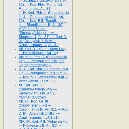
— Societatis Varsaviensis I.; Art.
31). — Kod. Flor. (Florjański —
Florianensis.; Art. 31)
III, IV. Kod. Ptrb. III. (Petersburski
III-ci — Petropolitanus III.; Art.
30). — Kod. B II. (Bandtkiego II-
gi — Biandtkianus II.; Art. 30)
V, VI. Kod. Stron. I.
(Stronczyńskiego l-szy —
Stronscin. I.; Art. 31). — Kod. D.
IV. (Działyńskich IV-ty —
Dzialinscianus. IV.;Art. 31)
VII. Kod. B. I. (Bandtkiego I-szy
— Bandtkianus I.; Art. 32)
VIII. Kod. Ptrb. IV. (Petersburski
IV-ty — Petropolitanus IV.; Art.
30, fragmentaryczny)
IX, X. Kod. Ptrb. II. (Petersburski
II-gi — Petropolitanus II.; Art. 30).
— Kod. VB. (Warszawski II-gi —
Varsoviensis II.; Art. 30)
XI. Kod. Sier. IV.
(Sierakowskiego IV-ty —
Sieracovianus IV.; Art. 6,
fragmentaryczny)
XII, XIII. Kod. Os. III.
(Ossolińskich III-ci —
Ossolinianus III.; Art. 31). — Kod,
D. III. (Działyńskich III-ci —
Dzialinscianus III.; Art. 31)
XIV, XV. Kod. P. II. (Puławski II-gi
— Pulaviensis II.; Art. 31). —