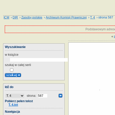
ICM
›
DIR
›
Zasoby polskie
›
Archiwum Komisji Prawniczej
›
T. 4
› strona 587
Podstawowym adrese
«
Wyszukiwanie
w książce
szukaj w całej serii
Idź do
strona:
Pobierz pełen tekst
T. 4.txt
Nawigacja