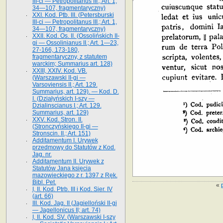
III-ci — Petropolitanus III.; Art. 1,
34—107, fragmentaryczny)
XXI. Kod. Ptb. III. (Petersburski
III-ci — Petropolitanus III.; Art. 1,
34—107, fragmentaryczny)
XXII. Kod. Os. II. (Ossolińskich II-
gi — Ossolinianus II.; Art. 1—23,
27-166, 173-180,
fragmentaryczny, z statutem
warckim; Summarius art. 128)
XXIII, XXIV. Kod. VB.
(Warszawski II-gi —
Varsoviensis II.; Art. 129.
Summarius, art. 129). — Kod. D.
I. (Działyńskich I-szy —
Dzialinscianus I.; Art. 129.
Summarius, art. 129)
XXV. Kod. Stron. II.
(Stronczyńskiego II-gi —
Stronscin. II.; Art. 151)
Additamentum I. Urywek
przedmowy do Statutów z Kod.
Jag. nr.
Additamentum II. Urywek z
Statutów Jana księcia
mazowieckiego z r. 1397 z Ręk.
Bibl. Pet.
«
I, II. Kod. Ptrb. III i Kod. Sier. IV
(art. 66)
III. Kod. Jag. II (Jagielloński II-gi
— Jagellonicus II; art. 74)
I, II. Kod. SV. (Warszawski I-szy