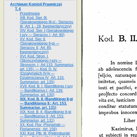
Archiwum Komisji Prawniczej
T. 4
Przedmowa
XIII. Kod. Sier. III.
(Sierakowskiego III-ci - Sieracov.
III.; Art. 1 - 28, fragmentaryczny)
XIV. Kod. Sier. I (Sierakowskiego
I-szy — Sieracov. I.; Art. 90)
XV. Kod. Sier. II.
(Sierakowskiego II-gi —
Sieracov. II.; Art. 85,
fragmentaryczny)
XVI. Kod. Stron. I.
(Stronczyńskiego I-szy —
Stronscin. I.; Art 133. Summarius,
art. 135). — Kod. D. IV.
(Działyńskich IV-ty —
Dzialinscianus IV.; Art. 133.
Summarius, art. 135)
XVII. Kod. B. I. (Bandtkiego I-szy
— Bandtkianus I.; Art. 139.
Summarius, art. 130)
XIX. Kod. B. II. (Bandtkiego II-gi
— Bandtkianus II.; Art. 153.
Summarius, art. 131)
XIX. Kod. B. II. (Bandtkiego II-gi
— Bandtkianus II.; Art. 153.
Summarius, art. 131)
XX. Kod. Flor. (Florjański —
Florianensis.; Art. 156)
XXI. Kod. Ptb. III. (Petersburski