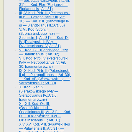
— Societatis Varsaviensis I.; Art.
31). — Kod. Flor. (Florjański —
Florianensis.; Art. 31)
III, IV. Kod. Ptrb. III. (Petersburski
III-ci — Petropolitanus III.; Art.
30). — Kod. B II. (Bandtkiego II-
gi — Biandtkianus II.; Art. 30)
V, VI. Kod. Stron. I.
(Stronczyńskiego l-szy —
Stronscin. I.; Art. 31). — Kod. D.
IV. (Działyńskich IV-ty —
Dzialinscianus. IV.;Art. 31)
VII. Kod. B. I. (Bandtkiego I-szy
— Bandtkianus I.; Art. 32)
VIII. Kod. Ptrb. IV. (Petersburski
IV-ty — Petropolitanus IV.; Art.
30, fragmentaryczny)
IX, X. Kod. Ptrb. II. (Petersburski
II-gi — Petropolitanus II.; Art. 30).
— Kod. VB. (Warszawski II-gi —
Varsoviensis II.; Art. 30)
XI. Kod. Sier. IV.
(Sierakowskiego IV-ty —
Sieracovianus IV.; Art. 6,
fragmentaryczny)
XII, XIII. Kod. Os. III.
(Ossolińskich III-ci —
Ossolinianus III.; Art. 31). — Kod,
D. III. (Działyńskich III-ci —
Dzialinscianus III.; Art. 31)
XIV, XV. Kod. P. II. (Puławski II-gi
— Pulaviensis II.; Art. 31). —