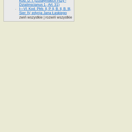
Kod. D. I. (Działyńskich I-szy -
Dzialinscianus 1.; Art. 31)
I—VI. Kod. Ptrb. II, P. II, B. II, B. III,
Sier. IV, edycja Jana Łaskiego
zwiń wszystkie
|
rozwiń wszystkie