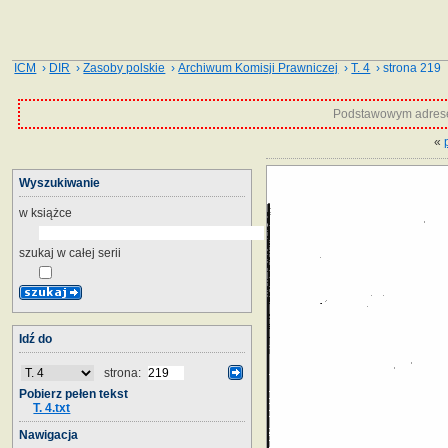
ICM
›
DIR
›
Zasoby polskie
›
Archiwum Komisji Prawniczej
›
T. 4
› strona 219
Podstawowym adrese
«
Wyszukiwanie
w książce
szukaj w całej serii
Idź do
strona:
Pobierz pełen tekst
T. 4.txt
Nawigacja