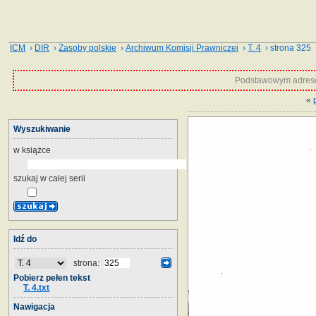
ICM
›
DIR
›
Zasoby polskie
›
Archiwum Komisji Prawniczej
›
T. 4
› strona 325
Podstawowym adrese
«
Wyszukiwanie
w książce
szukaj w całej serii
Idź do
strona:
Pobierz pełen tekst
T. 4.txt
Nawigacja