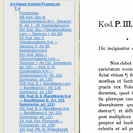
Archiwum Komisji Prawniczej
T. 4
Przedmowa
XIII. Kod. Sier. III.
(Sierakowskiego III-ci - Sieracov.
III.; Art. 1 - 28, fragmentaryczny)
XIV. Kod. Sier. I (Sierakowskiego
I-szy — Sieracov. I.; Art. 90)
XV. Kod. Sier. II.
(Sierakowskiego II-gi —
Sieracov. II.; Art. 85,
fragmentaryczny)
XVI. Kod. Stron. I.
(Stronczyńskiego I-szy —
Stronscin. I.; Art 133. Summarius,
art. 135). — Kod. D. IV.
(Działyńskich IV-ty —
Dzialinscianus IV.; Art. 133.
Summarius, art. 135)
XVII. Kod. B. I. (Bandtkiego I-szy
— Bandtkianus I.; Art. 139.
Summarius, art. 130)
XIX. Kod. B. II. (Bandtkiego II-gi
— Bandtkianus II.; Art. 153.
Summarius, art. 131)
XIX. Kod. B. II. (Bandtkiego II-gi
— Bandtkianus II.; Art. 153.
Summarius, art. 131)
XX. Kod. Flor. (Florjański —
Florianensis.; Art. 156)
XXI. Kod. Ptb. III. (Petersburski