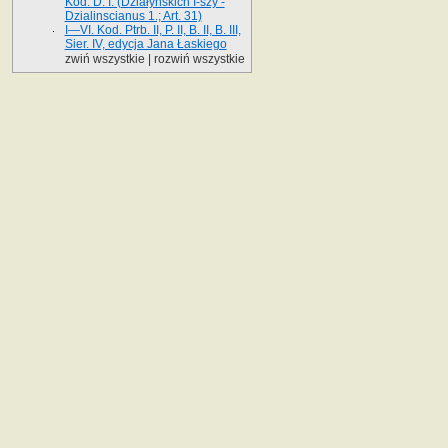
Kod. D. I. (Działyńskich I-szy -
Dzialinscianus 1.; Art. 31)
I—VI. Kod. Ptrb. II, P. II, B. II, B. III,
Sier. IV, edycja Jana Łaskiego
zwiń wszystkie
|
rozwiń wszystkie