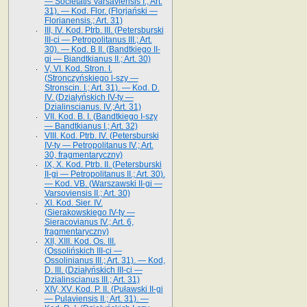
— Societatis Varsaviensis I.; Art.
31). — Kod. Flor. (Florjański —
Florianensis.; Art. 31)
III, IV. Kod. Ptrb. III. (Petersburski
III-ci — Petropolitanus III.; Art.
30). — Kod. B II. (Bandtkiego II-
gi — Biandtkianus II.; Art. 30)
V, VI. Kod. Stron. I.
(Stronczyńskiego l-szy —
Stronscin. I.; Art. 31). — Kod. D.
IV. (Działyńskich IV-ty —
Dzialinscianus. IV.;Art. 31)
VII. Kod. B. I. (Bandtkiego I-szy
— Bandtkianus I.; Art. 32)
VIII. Kod. Ptrb. IV. (Petersburski
IV-ty — Petropolitanus IV.; Art.
30, fragmentaryczny)
IX, X. Kod. Ptrb. II. (Petersburski
II-gi — Petropolitanus II.; Art. 30).
— Kod. VB. (Warszawski II-gi —
Varsoviensis II.; Art. 30)
XI. Kod. Sier. IV.
(Sierakowskiego IV-ty —
Sieracovianus IV.; Art. 6,
fragmentaryczny)
XII, XIII. Kod. Os. III.
(Ossolińskich III-ci —
Ossolinianus III.; Art. 31). — Kod,
D. III. (Działyńskich III-ci —
Dzialinscianus III.; Art. 31)
XIV, XV. Kod. P. II. (Puławski II-gi
— Pulaviensis II.; Art. 31). —