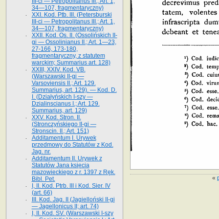
III-ci — Petropolitanus III.; Art. 1,
34—107, fragmentaryczny)
XXI. Kod. Ptb. III. (Petersburski
III-ci — Petropolitanus III.; Art. 1,
34—107, fragmentaryczny)
XXII. Kod. Os. II. (Ossolińskich II-
gi — Ossolinianus II.; Art. 1—23,
27-166, 173-180,
fragmentaryczny, z statutem
warckim; Summarius art. 128)
XXIII, XXIV. Kod. VB.
(Warszawski II-gi —
Varsoviensis II.; Art. 129.
Summarius, art. 129). — Kod. D.
I. (Działyńskich I-szy —
Dzialinscianus I.; Art. 129.
Summarius, art. 129)
XXV. Kod. Stron. II.
(Stronczyńskiego II-gi —
Stronscin. II.; Art. 151)
Additamentum I. Urywek
przedmowy do Statutów z Kod.
Jag. nr.
Additamentum II. Urywek z
Statutów Jana księcia
mazowieckiego z r. 1397 z Ręk.
«
Bibl. Pet.
I, II. Kod. Ptrb. III i Kod. Sier. IV
(art. 66)
III. Kod. Jag. II (Jagielloński II-gi
— Jagellonicus II; art. 74)
I, II. Kod. SV. (Warszawski I-szy