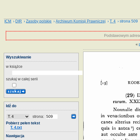
ICM
›
DIR
›
Zasoby polskie
›
Archiwum Komisji Prawniczej
›
T. 4
› strona 509
Podstawowym adrese
«
Wyszukiwanie
w książce
szukaj w całej serii
Idź do
strona:
Pobierz pełen tekst
T. 4.txt
Nawigacja