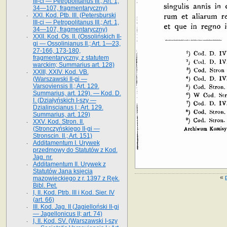
III-ci — Petropolitanus III.; Art. 1,
34—107, fragmentaryczny)
XXI. Kod. Ptb. III. (Petersburski
III-ci — Petropolitanus III.; Art. 1,
34—107, fragmentaryczny)
XXII. Kod. Os. II. (Ossolińskich II-
gi — Ossolinianus II.; Art. 1—23,
27-166, 173-180,
fragmentaryczny, z statutem
warckim; Summarius art. 128)
XXIII, XXIV. Kod. VB.
(Warszawski II-gi —
Varsoviensis II.; Art. 129.
Summarius, art. 129). — Kod. D.
I. (Działyńskich I-szy —
Dzialinscianus I.; Art. 129.
Summarius, art. 129)
XXV. Kod. Stron. II.
(Stronczyńskiego II-gi —
Stronscin. II.; Art. 151)
Additamentum I. Urywek
przedmowy do Statutów z Kod.
Jag. nr.
Additamentum II. Urywek z
Statutów Jana księcia
«
mazowieckiego z r. 1397 z Ręk.
Bibl. Pet.
I, II. Kod. Ptrb. III i Kod. Sier. IV
(art. 66)
III. Kod. Jag. II (Jagielloński II-gi
— Jagellonicus II; art. 74)
I, II. Kod. SV. (Warszawski I-szy