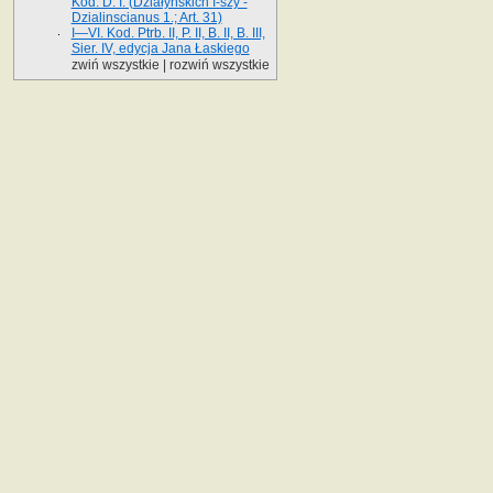
Kod. D. I. (Działyńskich I-szy -
Dzialinscianus 1.; Art. 31)
I—VI. Kod. Ptrb. II, P. II, B. II, B. III,
Sier. IV, edycja Jana Łaskiego
zwiń wszystkie
|
rozwiń wszystkie