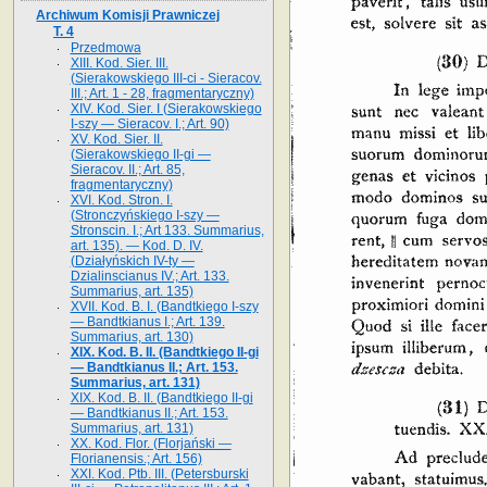
Archiwum Komisji Prawniczej
T. 4
Przedmowa
XIII. Kod. Sier. III.
(Sierakowskiego III-ci - Sieracov.
III.; Art. 1 - 28, fragmentaryczny)
XIV. Kod. Sier. I (Sierakowskiego
I-szy — Sieracov. I.; Art. 90)
XV. Kod. Sier. II.
(Sierakowskiego II-gi —
Sieracov. II.; Art. 85,
fragmentaryczny)
XVI. Kod. Stron. I.
(Stronczyńskiego I-szy —
Stronscin. I.; Art 133. Summarius,
art. 135). — Kod. D. IV.
(Działyńskich IV-ty —
Dzialinscianus IV.; Art. 133.
Summarius, art. 135)
XVII. Kod. B. I. (Bandtkiego I-szy
— Bandtkianus I.; Art. 139.
Summarius, art. 130)
XIX. Kod. B. II. (Bandtkiego II-gi
— Bandtkianus II.; Art. 153.
Summarius, art. 131)
XIX. Kod. B. II. (Bandtkiego II-gi
— Bandtkianus II.; Art. 153.
Summarius, art. 131)
XX. Kod. Flor. (Florjański —
Florianensis.; Art. 156)
XXI. Kod. Ptb. III. (Petersburski