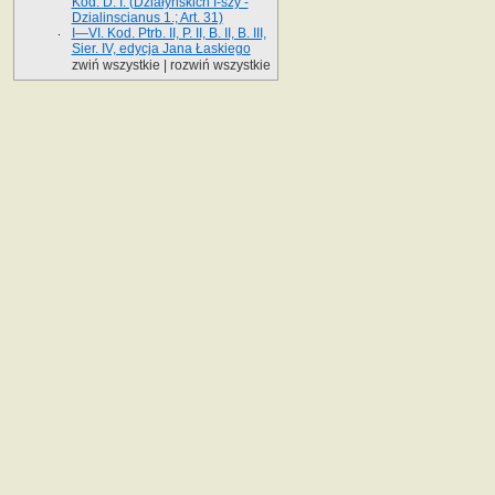
Kod. D. I. (Działyńskich I-szy -
Dzialinscianus 1.; Art. 31)
I—VI. Kod. Ptrb. II, P. II, B. II, B. III,
Sier. IV, edycja Jana Łaskiego
zwiń wszystkie
|
rozwiń wszystkie