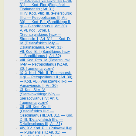
— Societatis Varsaviensis I.; Art.
31). — Kod. Flor. (Florjański —
Florianensis.; Art. 31)
III, IV. Kod. Ptrb. III. (Petersburski
III-ci — Petropolitanus III.; Art.
30). — Kod. B II. (Bandtkiego II-
gi — Biandtkianus II.; Art. 30)
V, VI. Kod. Stron. I.
(Stronczyńskiego l-szy —
Stronscin. I.; Art. 31). — Kod. D.
IV. (Działyńskich IV-ty —
Dzialinscianus. IV.;Art. 31)
VII. Kod. B. I. (Bandtkiego I-szy
— Bandtkianus I.; Art. 32)
VIII. Kod. Ptrb. IV. (Petersburski
IV-ty — Petropolitanus IV.; Art.
30, fragmentaryczny)
IX, X. Kod. Ptrb. II. (Petersburski
II-gi — Petropolitanus II.; Art. 30).
— Kod. VB. (Warszawski II-gi —
Varsoviensis II.; Art. 30)
XI. Kod. Sier. IV.
(Sierakowskiego IV-ty —
Sieracovianus IV.; Art. 6,
fragmentaryczny)
XII, XIII. Kod. Os. III.
(Ossolińskich III-ci —
Ossolinianus III.; Art. 31). — Kod,
D. III. (Działyńskich III-ci —
Dzialinscianus III.; Art. 31)
XIV, XV. Kod. P. II. (Puławski II-gi
— Pulaviensis II.; Art. 31). —