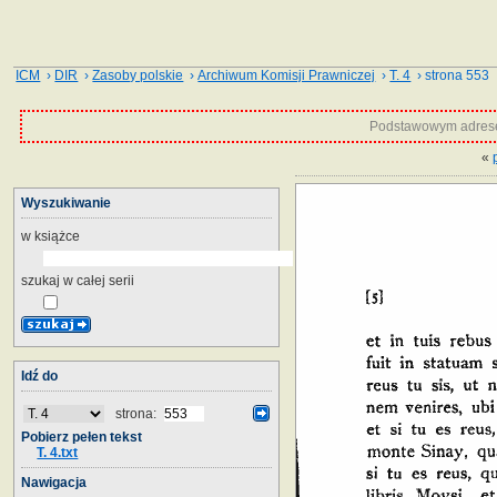
ICM
›
DIR
›
Zasoby polskie
›
Archiwum Komisji Prawniczej
›
T. 4
› strona 553
Podstawowym adrese
«
Wyszukiwanie
w książce
szukaj w całej serii
Idź do
strona:
Pobierz pełen tekst
T. 4.txt
Nawigacja