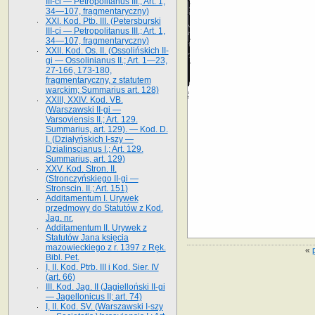
III-ci — Petropolitanus III.; Art. 1,
34—107, fragmentaryczny)
XXI. Kod. Ptb. III. (Petersburski
III-ci — Petropolitanus III.; Art. 1,
34—107, fragmentaryczny)
XXII. Kod. Os. II. (Ossolińskich II-
gi — Ossolinianus II.; Art. 1—23,
27-166, 173-180,
fragmentaryczny, z statutem
warckim; Summarius art. 128)
XXIII, XXIV. Kod. VB.
(Warszawski II-gi —
Varsoviensis II.; Art. 129.
Summarius, art. 129). — Kod. D.
I. (Działyńskich I-szy —
Dzialinscianus I.; Art. 129.
Summarius, art. 129)
XXV. Kod. Stron. II.
(Stronczyńskiego II-gi —
Stronscin. II.; Art. 151)
Additamentum I. Urywek
przedmowy do Statutów z Kod.
Jag. nr.
Additamentum II. Urywek z
Statutów Jana księcia
mazowieckiego z r. 1397 z Ręk.
«
Bibl. Pet.
I, II. Kod. Ptrb. III i Kod. Sier. IV
(art. 66)
III. Kod. Jag. II (Jagielloński II-gi
— Jagellonicus II; art. 74)
I, II. Kod. SV. (Warszawski I-szy