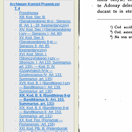
Archiwum Komisji Prawniczej
T. 4
Przedmowa
XIII. Kod. Sier. III.
(Sierakowskiego III-ci - Sieracov.
III.; Art. 1 - 28, fragmentaryczny)
XIV. Kod. Sier. I (Sierakowskiego
I-szy — Sieracov. I.; Art. 90)
XV. Kod. Sier. II.
(Sierakowskiego II-gi —
Sieracov. II.; Art. 85,
fragmentaryczny)
XVI. Kod. Stron. I.
(Stronczyńskiego I-szy —
Stronscin. I.; Art 133. Summarius,
art. 135). — Kod. D. IV.
(Działyńskich IV-ty —
Dzialinscianus IV.; Art. 133.
Summarius, art. 135)
XVII. Kod. B. I. (Bandtkiego I-szy
— Bandtkianus I.; Art. 139.
Summarius, art. 130)
XIX. Kod. B. II. (Bandtkiego II-gi
— Bandtkianus II.; Art. 153.
Summarius, art. 131)
XIX. Kod. B. II. (Bandtkiego II-gi
— Bandtkianus II.; Art. 153.
Summarius, art. 131)
XX. Kod. Flor. (Florjański —
Florianensis.; Art. 156)
XXI. Kod. Ptb. III. (Petersburski