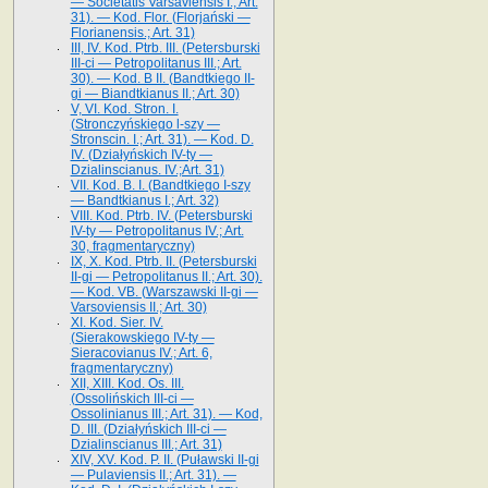
— Societatis Varsaviensis I.; Art.
31). — Kod. Flor. (Florjański —
Florianensis.; Art. 31)
III, IV. Kod. Ptrb. III. (Petersburski
III-ci — Petropolitanus III.; Art.
30). — Kod. B II. (Bandtkiego II-
gi — Biandtkianus II.; Art. 30)
V, VI. Kod. Stron. I.
(Stronczyńskiego l-szy —
Stronscin. I.; Art. 31). — Kod. D.
IV. (Działyńskich IV-ty —
Dzialinscianus. IV.;Art. 31)
VII. Kod. B. I. (Bandtkiego I-szy
— Bandtkianus I.; Art. 32)
VIII. Kod. Ptrb. IV. (Petersburski
IV-ty — Petropolitanus IV.; Art.
30, fragmentaryczny)
IX, X. Kod. Ptrb. II. (Petersburski
II-gi — Petropolitanus II.; Art. 30).
— Kod. VB. (Warszawski II-gi —
Varsoviensis II.; Art. 30)
XI. Kod. Sier. IV.
(Sierakowskiego IV-ty —
Sieracovianus IV.; Art. 6,
fragmentaryczny)
XII, XIII. Kod. Os. III.
(Ossolińskich III-ci —
Ossolinianus III.; Art. 31). — Kod,
D. III. (Działyńskich III-ci —
Dzialinscianus III.; Art. 31)
XIV, XV. Kod. P. II. (Puławski II-gi
— Pulaviensis II.; Art. 31). —