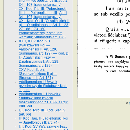
III-ci — Petropolitanus III.; Art. 1,
34—107, fragmentaryczny)
XXI. Kod. Ptb. III. (Petersburski
III-ci — Petropolitanus III.; Art. 1,
34—107, fragmentaryczny)
XXII. Kod. Os. II. (Ossolińskich II-
gi — Ossolinianus II.; Art. 1—23,
27-166, 173-180,
fragmentaryczny, z statutem
warckim; Summarius art. 128)
XXIII, XXIV. Kod. VB.
(Warszawski II-gi —
Varsoviensis II.; Art. 129.
Summarius, art. 129). — Kod. D.
I. (Działyńskich I-szy —
Dzialinscianus I.; Art. 129.
Summarius, art. 129)
XXV. Kod. Stron. II.
(Stronczyńskiego II-gi —
Stronscin. II.; Art. 151)
Additamentum I. Urywek
przedmowy do Statutów z Kod.
Jag. nr.
Additamentum II. Urywek z
Statutów Jana księcia
mazowieckiego z r. 1397 z Ręk.
«
Bibl. Pet.
I, II. Kod. Ptrb. III i Kod. Sier. IV
(art. 66)
III. Kod. Jag. II (Jagielloński II-gi
— Jagellonicus II; art. 74)
I, II. Kod. SV. (Warszawski I-szy