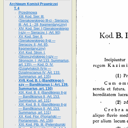
Archiwum Komisji Prawniczej
T. 4
Przedmowa
XIII. Kod. Sier. III.
(Sierakowskiego III-ci - Sieracov.
III.; Art. 1 - 28, fragmentaryczny)
XIV. Kod. Sier. I (Sierakowskiego
I-szy — Sieracov. I.; Art. 90)
XV. Kod. Sier. II.
(Sierakowskiego II-gi —
Sieracov. II.; Art. 85,
fragmentaryczny)
XVI. Kod. Stron. I.
(Stronczyńskiego I-szy —
Stronscin. I.; Art 133. Summarius,
art. 135). — Kod. D. IV.
(Działyńskich IV-ty —
Dzialinscianus IV.; Art. 133.
Summarius, art. 135)
XVII. Kod. B. I. (Bandtkiego I-
szy — Bandtkianus I.; Art. 139.
Summarius, art. 130)
XIX. Kod. B. II. (Bandtkiego II-gi
— Bandtkianus II.; Art. 153.
Summarius, art. 131)
XIX. Kod. B. II. (Bandtkiego II-gi
— Bandtkianus II.; Art. 153.
Summarius, art. 131)
XX. Kod. Flor. (Florjański —
Florianensis.; Art. 156)
XXI. Kod. Ptb. III. (Petersburski