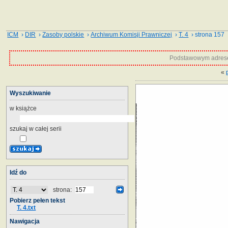
ICM
›
DIR
›
Zasoby polskie
›
Archiwum Komisji Prawniczej
›
T. 4
› strona 157
Podstawowym adrese
«
Wyszukiwanie
w książce
szukaj w całej serii
Idź do
strona:
Pobierz pełen tekst
T. 4.txt
Nawigacja