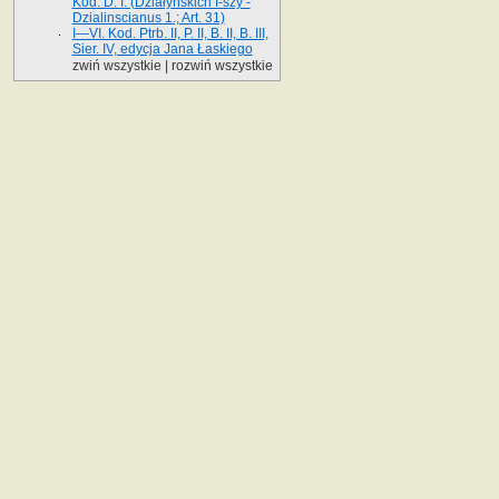
Kod. D. I. (Działyńskich I-szy -
Dzialinscianus 1.; Art. 31)
I—VI. Kod. Ptrb. II, P. II, B. II, B. III,
Sier. IV, edycja Jana Łaskiego
zwiń wszystkie
|
rozwiń wszystkie