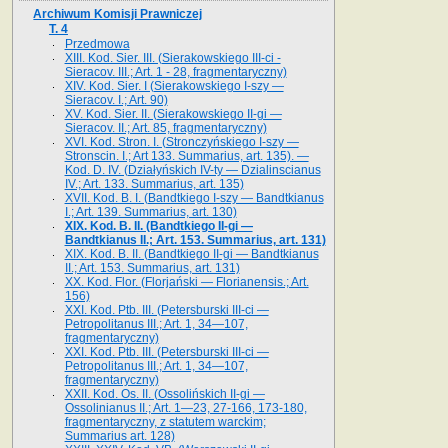
Archiwum Komisji Prawniczej
T. 4
Przedmowa
XIII. Kod. Sier. III. (Sierakowskiego III-ci -
Sieracov. III.; Art. 1 - 28, fragmentaryczny)
XIV. Kod. Sier. I (Sierakowskiego I-szy —
Sieracov. I.; Art. 90)
XV. Kod. Sier. II. (Sierakowskiego II-gi —
Sieracov. II.; Art. 85, fragmentaryczny)
XVI. Kod. Stron. I. (Stronczyńskiego I-szy —
Stronscin. I.; Art 133. Summarius, art. 135). —
Kod. D. IV. (Działyńskich IV-ty — Dzialinscianus
IV.; Art. 133. Summarius, art. 135)
XVII. Kod. B. I. (Bandtkiego I-szy — Bandtkianus
I.; Art. 139. Summarius, art. 130)
XIX. Kod. B. II. (Bandtkiego II-gi —
Bandtkianus II.; Art. 153. Summarius, art. 131)
XIX. Kod. B. II. (Bandtkiego II-gi — Bandtkianus
II.; Art. 153. Summarius, art. 131)
XX. Kod. Flor. (Florjański — Florianensis.; Art.
156)
XXI. Kod. Ptb. III. (Petersburski III-ci —
Petropolitanus III.; Art. 1, 34—107,
fragmentaryczny)
XXI. Kod. Ptb. III. (Petersburski III-ci —
Petropolitanus III.; Art. 1, 34—107,
fragmentaryczny)
XXII. Kod. Os. II. (Ossolińskich II-gi —
Ossolinianus II.; Art. 1—23, 27-166, 173-180,
fragmentaryczny, z statutem warckim;
Summarius art. 128)