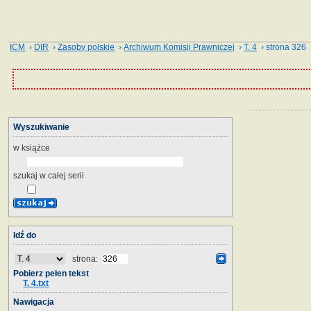
ICM
›
DIR
›
Zasoby polskie
›
Archiwum Komisji Prawniczej
›
T. 4
› strona 326
Wyszukiwanie
w książce
szukaj w całej serii
Idź do
strona:
Pobierz pełen tekst
T. 4.txt
Nawigacja