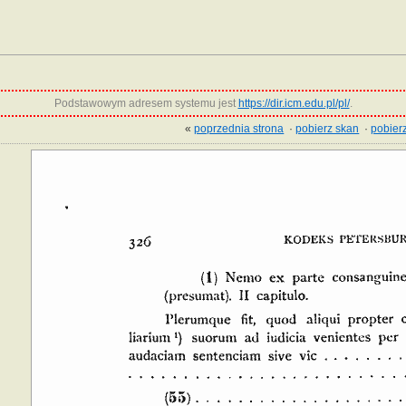
Podstawowym adresem systemu jest
https://dir.icm.edu.pl/pl/
.
«
poprzednia strona
·
pobierz skan
·
pobierz