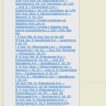
XXIII, XXIV. Kod. VB. (Warszawski II-gi —
Varsoviensis II.; Art. 129. Summarius, art. 129).
— Kod. D. I. (Działyńskich I-szy —
Dzialinscianus I.; Art. 129. Summarius, art. 129)
XXV. Kod. Stron. II. (Stronczyńskiego II-gi —
Stronscin. II.; Art. 151)
Additamentum I. Urywek przedmowy do
Statutów z Kod. Jag. nr.
Additamentum II. Urywek z Statutów Jana
księcia mazowieckiego z r. 1397 z Ręk. Bibl.
Pet.
I, II. Kod. Ptrb. III i Kod. Sier. IV (art. 66)
III. Kod. Jag. II (Jagielloński II-gi — Jagellonicus
II; art. 74)
I, II. Kod. SV. (Warszawski I-szy — Societatis
Varsaviensis I.; Art. 31). — Kod. Flor. (Florjański
— Florianensis.; Art. 31)
III, IV. Kod. Ptrb. III. (Petersburski III-ci —
Petropolitanus III.; Art. 30). — Kod. B II.
(Bandtkiego II-gi — Biandtkianus II.; Art. 30)
V, VI. Kod. Stron. I. (Stronczyńskiego l-szy —
Stronscin. I.; Art. 31). — Kod. D. IV. (Działyńskich
IV-ty — Dzialinscianus. IV.;Art. 31)
VII. Kod. B. I. (Bandtkiego I-szy — Bandtkianus
I.; Art. 32)
VIII. Kod. Ptrb. IV. (Petersburski IV-ty —
Petropolitanus IV.; Art. 30, fragmentaryczny)
IX, X. Kod. Ptrb. II. (Petersburski II-gi —
Petropolitanus II.; Art. 30). — Kod. VB.
(Warszawski II-gi — Varsoviensis II.; Art. 30)
XI. Kod. Sier. IV. (Sierakowskiego IV-ty —
Sieracovianus IV.; Art. 6, fragmentaryczny)