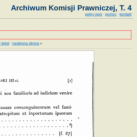
Archiwum Komisji Prawniczej, T. 4
pełny opis
·
pomoc
·
kontakt
 tekst
·
następna strona
»