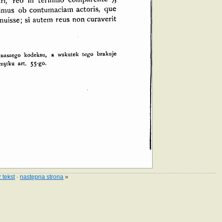
 tekst
·
następna strona
»