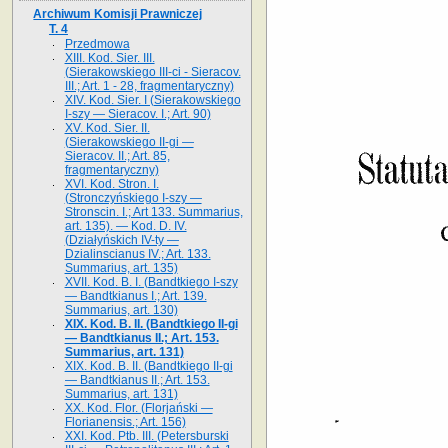
Archiwum Komisji Prawniczej
T. 4
Przedmowa
XIII. Kod. Sier. III.
(Sierakowskiego III-ci - Sieracov.
III.; Art. 1 - 28, fragmentaryczny)
XIV. Kod. Sier. I (Sierakowskiego
I-szy — Sieracov. I.; Art. 90)
XV. Kod. Sier. II.
(Sierakowskiego II-gi —
Sieracov. II.; Art. 85,
fragmentaryczny)
XVI. Kod. Stron. I.
(Stronczyńskiego I-szy —
Stronscin. I.; Art 133. Summarius,
art. 135). — Kod. D. IV.
(Działyńskich IV-ty —
Dzialinscianus IV.; Art. 133.
Summarius, art. 135)
XVII. Kod. B. I. (Bandtkiego I-szy
— Bandtkianus I.; Art. 139.
Summarius, art. 130)
XIX. Kod. B. II. (Bandtkiego II-gi
— Bandtkianus II.; Art. 153.
Summarius, art. 131)
XIX. Kod. B. II. (Bandtkiego II-gi
— Bandtkianus II.; Art. 153.
Summarius, art. 131)
XX. Kod. Flor. (Florjański —
Florianensis.; Art. 156)
XXI. Kod. Ptb. III. (Petersburski