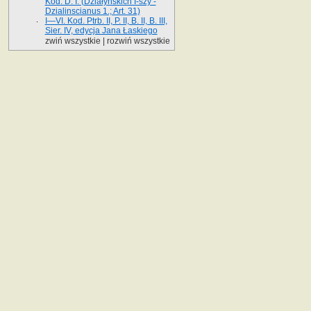
Kod. D. I. (Działyńskich I-szy -
Dzialinscianus 1.; Art. 31)
I—VI. Kod. Ptrb. II, P. II, B. II, B. III,
Sier. IV, edycja Jana Łaskiego
zwiń wszystkie
|
rozwiń wszystkie