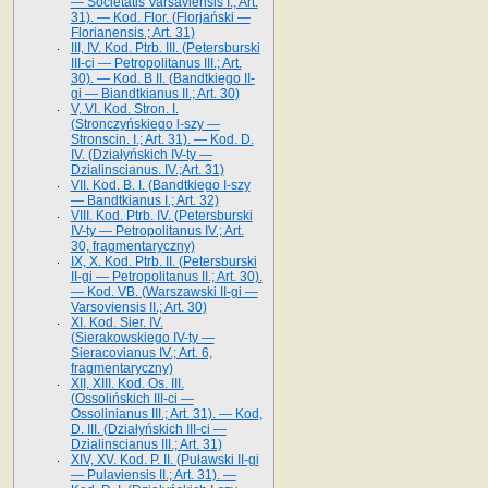
— Societatis Varsaviensis I.; Art.
31). — Kod. Flor. (Florjański —
Florianensis.; Art. 31)
III, IV. Kod. Ptrb. III. (Petersburski
III-ci — Petropolitanus III.; Art.
30). — Kod. B II. (Bandtkiego II-
gi — Biandtkianus II.; Art. 30)
V, VI. Kod. Stron. I.
(Stronczyńskiego l-szy —
Stronscin. I.; Art. 31). — Kod. D.
IV. (Działyńskich IV-ty —
Dzialinscianus. IV.;Art. 31)
VII. Kod. B. I. (Bandtkiego I-szy
— Bandtkianus I.; Art. 32)
VIII. Kod. Ptrb. IV. (Petersburski
IV-ty — Petropolitanus IV.; Art.
30, fragmentaryczny)
IX, X. Kod. Ptrb. II. (Petersburski
II-gi — Petropolitanus II.; Art. 30).
— Kod. VB. (Warszawski II-gi —
Varsoviensis II.; Art. 30)
XI. Kod. Sier. IV.
(Sierakowskiego IV-ty —
Sieracovianus IV.; Art. 6,
fragmentaryczny)
XII, XIII. Kod. Os. III.
(Ossolińskich III-ci —
Ossolinianus III.; Art. 31). — Kod,
D. III. (Działyńskich III-ci —
Dzialinscianus III.; Art. 31)
XIV, XV. Kod. P. II. (Puławski II-gi
— Pulaviensis II.; Art. 31). —