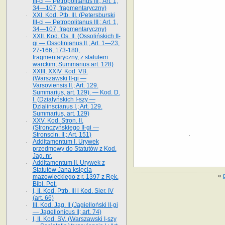
III-ci — Petropolitanus III.; Art. 1,
34—107, fragmentaryczny)
XXI. Kod. Ptb. III. (Petersburski
III-ci — Petropolitanus III.; Art. 1,
34—107, fragmentaryczny)
XXII. Kod. Os. II. (Ossolińskich II-
gi — Ossolinianus II.; Art. 1—23,
27-166, 173-180,
fragmentaryczny, z statutem
warckim; Summarius art. 128)
XXIII, XXIV. Kod. VB.
(Warszawski II-gi —
Varsoviensis II.; Art. 129.
Summarius, art. 129). — Kod. D.
I. (Działyńskich I-szy —
Dzialinscianus I.; Art. 129.
Summarius, art. 129)
XXV. Kod. Stron. II.
(Stronczyńskiego II-gi —
Stronscin. II.; Art. 151)
Additamentum I. Urywek
przedmowy do Statutów z Kod.
Jag. nr.
Additamentum II. Urywek z
Statutów Jana księcia
«
mazowieckiego z r. 1397 z Ręk.
Bibl. Pet.
I, II. Kod. Ptrb. III i Kod. Sier. IV
(art. 66)
III. Kod. Jag. II (Jagielloński II-gi
— Jagellonicus II; art. 74)
I, II. Kod. SV. (Warszawski I-szy