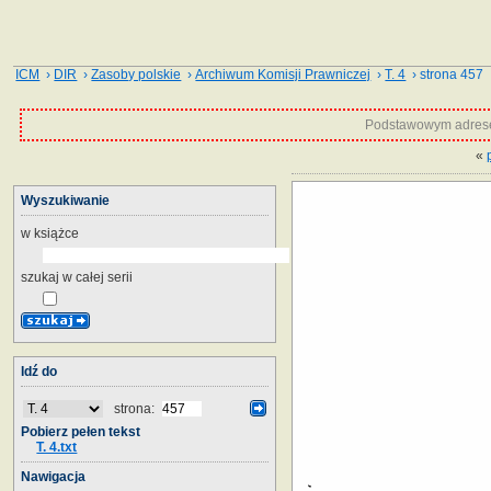
ICM
›
DIR
›
Zasoby polskie
›
Archiwum Komisji Prawniczej
›
T. 4
› strona 457
Podstawowym adrese
«
Wyszukiwanie
w książce
szukaj w całej serii
Idź do
strona:
Pobierz pełen tekst
T. 4.txt
Nawigacja