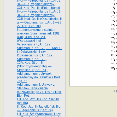
III-ci — Petropolitanus III.; Art. 1,
34—107, fragmentaryczny)
XXI. Kod. Ptb. III. (Petersburski
III-ci — Petropolitanus III.; Art. 1,
34—107, fragmentaryczny)
XXII. Kod. Os. II. (Ossolińskich II-
gi — Ossolinianus II.; Art. 1—23,
27-166, 173-180,
fragmentaryczny, z statutem
warckim; Summarius art. 128)
XXIII, XXIV. Kod. VB.
(Warszawski II-gi —
Varsoviensis II.; Art. 129.
Summarius, art. 129). — Kod. D.
I. (Działyńskich I-szy —
Dzialinscianus I.; Art. 129.
Summarius, art. 129)
XXV. Kod. Stron. II.
(Stronczyńskiego II-gi —
Stronscin. II.; Art. 151)
Additamentum I. Urywek
przedmowy do Statutów z Kod.
Jag. nr.
Additamentum II. Urywek z
Statutów Jana księcia
«
mazowieckiego z r. 1397 z Ręk.
Bibl. Pet.
I, II. Kod. Ptrb. III i Kod. Sier. IV
(art. 66)
III. Kod. Jag. II (Jagielloński II-gi
— Jagellonicus II; art. 74)
I, II. Kod. SV. (Warszawski I-szy