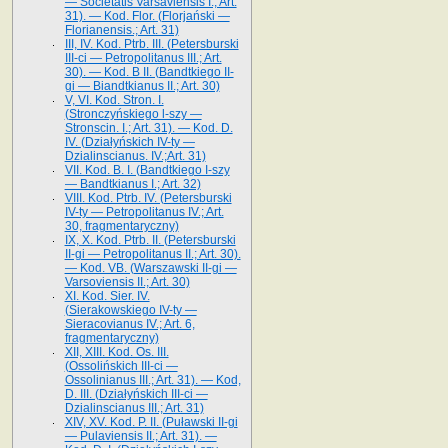
— Societatis Varsaviensis I.; Art.
31). — Kod. Flor. (Florjański —
Florianensis.; Art. 31)
III, IV. Kod. Ptrb. III. (Petersburski
III-ci — Petropolitanus III.; Art.
30). — Kod. B II. (Bandtkiego II-
gi — Biandtkianus II.; Art. 30)
V, VI. Kod. Stron. I.
(Stronczyńskiego l-szy —
Stronscin. I.; Art. 31). — Kod. D.
IV. (Działyńskich IV-ty —
Dzialinscianus. IV.;Art. 31)
VII. Kod. B. I. (Bandtkiego I-szy
— Bandtkianus I.; Art. 32)
VIII. Kod. Ptrb. IV. (Petersburski
IV-ty — Petropolitanus IV.; Art.
30, fragmentaryczny)
IX, X. Kod. Ptrb. II. (Petersburski
II-gi — Petropolitanus II.; Art. 30).
— Kod. VB. (Warszawski II-gi —
Varsoviensis II.; Art. 30)
XI. Kod. Sier. IV.
(Sierakowskiego IV-ty —
Sieracovianus IV.; Art. 6,
fragmentaryczny)
XII, XIII. Kod. Os. III.
(Ossolińskich III-ci —
Ossolinianus III.; Art. 31). — Kod,
D. III. (Działyńskich III-ci —
Dzialinscianus III.; Art. 31)
XIV, XV. Kod. P. II. (Puławski II-gi
— Pulaviensis II.; Art. 31). —