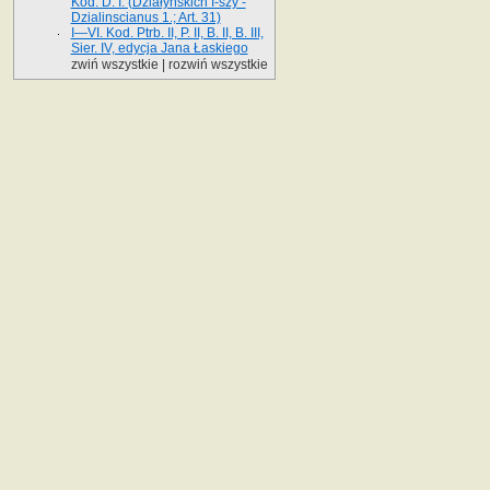
Kod. D. I. (Działyńskich I-szy -
Dzialinscianus 1.; Art. 31)
I—VI. Kod. Ptrb. II, P. II, B. II, B. III,
Sier. IV, edycja Jana Łaskiego
zwiń wszystkie
|
rozwiń wszystkie