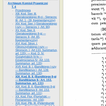
Archiwum Komisji Prawniczej
T. 4
Przedmowa
XIII. Kod. Sier. III.
(Sierakowskiego III-ci - Sieracov.
III.; Art. 1 - 28, fragmentaryczny)
XIV. Kod. Sier. I (Sierakowskiego
I-szy — Sieracov. I.; Art. 90)
XV. Kod. Sier. II.
(Sierakowskiego II-gi —
Sieracov. II.; Art. 85,
fragmentaryczny)
XVI. Kod. Stron. I.
(Stronczyńskiego I-szy —
Stronscin. I.; Art 133. Summarius,
art. 135). — Kod. D. IV.
(Działyńskich IV-ty —
Dzialinscianus IV.; Art. 133.
Summarius, art. 135)
XVII. Kod. B. I. (Bandtkiego I-szy
— Bandtkianus I.; Art. 139.
Summarius, art. 130)
XIX. Kod. B. II. (Bandtkiego II-gi
— Bandtkianus II.; Art. 153.
Summarius, art. 131)
XIX. Kod. B. II. (Bandtkiego II-gi
— Bandtkianus II.; Art. 153.
Summarius, art. 131)
XX. Kod. Flor. (Florjański —
Florianensis.; Art. 156)
XXI. Kod. Ptb. III. (Petersburski