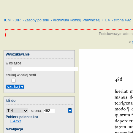
ICM
›
DIR
›
Zasoby polskie
›
Archiwum Komisji Prawniczej
›
T. 4
› strona 492
Podstawowym adrese
«
Wyszukiwanie
w książce
szukaj w całej serii
Idź do
strona:
Pobierz pełen tekst
T. 4.txt
Nawigacja