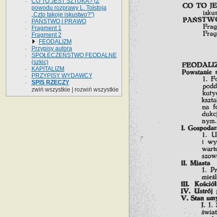
CO TO JEST SZTUKA? (Z
powodu rozprawy L. Tołstoja
„Czto takoje iskustwo?")
PAŃSTWO I PRAWO
Fragment 1
Fragment 2
FEODALIZM
Przypisy autora
SPOŁECZEŃSTWO FEODALNE
(szkic)
KAPITALIZM
PRZYPISY WYDAWCY
SPIS RZECZY
zwiń wszystkie
|
rozwiń wszystkie