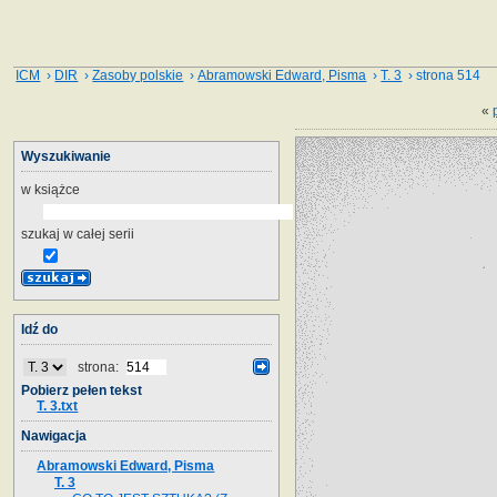
ICM
›
DIR
›
Zasoby polskie
›
Abramowski Edward, Pisma
›
T. 3
› strona 514
«
Wyszukiwanie
w książce
szukaj w całej serii
Idź do
strona:
Pobierz pełen tekst
T. 3.txt
Nawigacja
Abramowski Edward, Pisma
T. 3